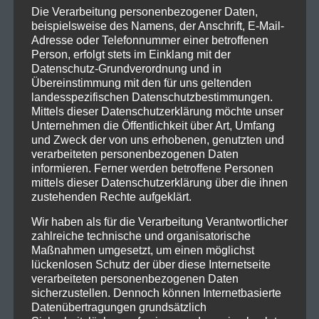
Die Verarbeitung personenbezogener Daten,
frühen Platten, ausgesuchte Schätzchen aus den
beispielsweise des Namens, der Anschrift, E-Mail-
späteren Phasen und noch mehr Hits. Über zwei
Adresse oder Telefonnummer einer betroffenen
Stunden geben die legendären Hardrocker alles.
Person, erfolgt stets im Einklang mit der
Datenschutz-Grundverordnung und in
Dazu lässt „Demon“ Gene Simmons böse grinsend
Übereinstimmung mit den für uns geltenden
seine Zunge hervorschnellen und stolziert auf
landesspezifischen Datenschutzbestimmungen.
Drachenfüßen umher, während „Starchild“ Paul
Mittels dieser Datenschutzerklärung möchte unser
Stanley ständig in Bewegung als der ultimative
Unternehmen die Öffentlichkeit über Art, Umfang
und Zweck der von uns erhobenen, genutzten und
Rock’n’Roll-Frontmann die Menge dirigiert.
KISS
verarbeiteten personenbezogenen Daten
versprechen: „
Die Tour wird ein ultimatives Fest für
informieren. Ferner werden betroffene Personen
alle, die uns schon erlebt haben, und eine letzte Chance
mittels dieser Datenschutzerklärung über die ihnen
für die, die das bisher verpasst haben.
“
zustehenden Rechte aufgeklärt.
Wir haben als für die Verarbeitung Verantwortlicher
Keine Frage: Die
END OF THE ROAD
-Tour sollten
zahlreiche technische und organisatorische
Rock’n’Roller, Musikfreaks und andere Liebhaber
Maßnahmen umgesetzt, um einen möglichst
spektakulärer Konzertunterhaltung nicht verpassen.
lückenlosen Schutz der über diese Internetseite
You wanted the best, you got the best. The hottest
verarbeiteten personenbezogenen Daten
sicherzustellen. Dennoch können Internetbasierte
band in the world… on their final tour ever:
KISS
!
Datenübertragungen grundsätzlich