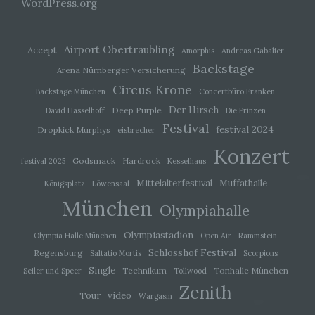
WordPress.org
j) Dritter
Airport Obertraubling
Accept
Amorphis
Andreas Gabalier
Dritter ist eine natürliche oder juristische Person,
Behörde, Einrichtung oder andere Stelle außer
Backstage
Arena Nürnberger Versicherung
der betroffenen Person, dem Verantwortlichen,
Circus Krone
dem Auftragsverarbeiter und den Personen, die
Backstage München
Concertbüro Franken
unter der unmittelbaren Verantwortung des
Der Hirsch
Deep Purple
David Hasselhoff
Die Prinzen
Verantwortlichen oder des Auftragsverarbeiters
befugt sind, die personenbezogenen Daten zu
Festival
festival 2024
Dropkick Murphys
eisbrecher
verarbeiten.
Konzert
Godsmack
Hardrock
festival 2025
Kesselhaus
k) Einwilligung
Mittelalterfestival
Muffathalle
Königsplatz
Löwensaal
München
Olympiahalle
Einwilligung ist jede von der betroffenen Person
freiwillig für den bestimmten Fall in informierter
Weise und unmissverständlich abgegebene
Olympiastadion
Olympia Halle München
Open Air
Rammstein
Willensbekundung in Form einer Erklärung oder
Schlosshof Festival
Regensburg
Saltatio Mortis
Scorpions
einer sonstigen eindeutigen bestätigenden
Single
Handlung, mit der die betroffene Person zu
Technikum
Tonhalle München
Seiler und Speer
Tollwood
verstehen gibt, dass sie mit der Verarbeitung der
Zenith
sie betreffenden personenbezogenen Daten
video
Tour
Wargasm
einverstanden ist.