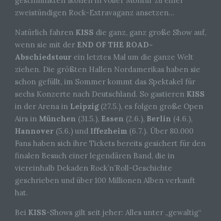
geschminkten Ikonen in voller Montur zu einer
zweistündigen Rock-Extravaganz ansetzen…
Natürlich fahren
KISS
die ganz, ganz große Show auf,
wenn sie mit der
END OF THE ROAD-
Abschiedstour
ein letztes Mal um die ganze Welt
ziehen. Die größten Hallen Nordamerikas haben sie
schon gefüllt, im Sommer kommt das Spektakel für
sechs Konzerte nach Deutschland. So gastieren
KISS
in der Arena in
Leipzig
(27.5.), es folgen große Open
Airs in
München
(31.5.),
Essen
(2.6.),
Berlin
(4.6.),
Hannover
(5.6.) und
Iffezheim
(6.7.). Über 80.000
Fans haben sich ihre Tickets bereits gesichert für den
finalen Besuch einer legendären Band, die in
viereinhalb Dekaden Rock’n’Roll-Geschichte
geschrieben und über 100 Millionen Alben verkauft
hat.
Bei
KISS
-Shows gilt seit jeher: Alles unter „gewaltig“