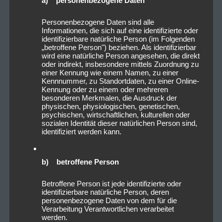
a) personenbezogene Daten
Rockstars auf große Leinwände – live, in Farbe und
Personenbezogene Daten sind alle
aus dem Handgelenk, mit ziemlich verblüffenden
Informationen, die sich auf eine identifizierte oder
Ergebnissen. So etwas dürften die wenigstens Fans
identifizierbare natürliche Person (im Folgenden
„betroffene Person") beziehen. Als identifizierbar
schon erlebt haben, Rockfreaks mit gutem Auge für
wird eine natürliche Person angesehen, die direkt
ihre Helden werden sich freuen. Mehr noch: Die
oder indirekt, insbesondere mittels Zuordnung zu
einer Kennung wie einem Namen, zu einer
Gemälde werden noch am gleichen Abend gegen
Kennnummer, zu Standortdaten, zu einer Online-
eine Spende verlost, von
KISS
höchst selbst signiert
Kennung oder zu einem oder mehreren
besonderen Merkmalen, die Ausdruck der
und nach dem Konzert an die Gewinner
physischen, physiologischen, genetischen,
ausgehändigt. Die Erlöse kommen einer wohltätigen
psychischen, wirtschaftlichen, kulturellen oder
Einrichtung in der jeweiligen Stadt zugute.
sozialen Identität dieser natürlichen Person sind,
identifiziert werden kann.
Weitere Informationen unter:
www.kissonline.com
b) betroffene Person
Betroffene Person ist jede identifizierte oder
identifizierbare natürliche Person, deren
personenbezogene Daten von dem für die
Verarbeitung Verantwortlichen verarbeitet
werden.