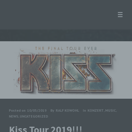
Posted on
10/05/2019
By
RALF KOWOHL
In
KONZERT
,
MUSIC
,
NEWS
,
UNCATEGORIZED
Kiss Tour 2019!!!