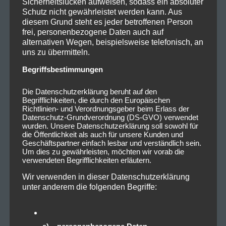
Sicherheitslücken aufweisen, sodass ein absoluter
Und ja, es ist tatsächlich die letzte
KISS
-Tour. Noch
Schutz nicht gewährleistet werden kann. Aus
einmal zieht das Quartett in großem Stil rund um den
diesem Grund steht es jeder betroffenen Person
Globus und feiert 45 Jahre Musikgeschichte. Aber sind
frei, personenbezogene Daten auch auf
wir realistisch: In nicht allzu ferner Zukunft muss und
alternativen Wegen, beispielsweise telefonisch, an
uns zu übermitteln.
wird auch diese wilde Rock’n’Roll-Reise zum Ende
kommen.
„Wir treten eben nicht nur Shirts und
Begriffsbestimmungen
Turnschuhen auf“,
stellt Gene Simmons klar.
„Ich trage
20 Zentimeter hohe Plateaustiefel, mein Outfit wiegt 18
Die Datenschutzerklärung beruht auf den
Begrifflichkeiten, die durch den Europäischen
Kilo, wir speien Feuer und fliegen durch die Luft. Keine
Richtlinien- und Verordnungsgeber beim Erlass der
Band im Business arbeitet härter. Diese Show können wir
Datenschutz-Grundverordnung (DS-GVO) verwendet
wurden. Unsere Datenschutzerklärung soll sowohl für
nicht ewig machen, deshalb kommt jetzt der richtige
die Öffentlichkeit als auch für unsere Kunden und
Moment für den Abschied.“
Geschäftspartner einfach lesbar und verständlich sein.
Um dies zu gewährleisten, möchten wir vorab die
verwendeten Begrifflichkeiten erläutern.
Für das Vorprogramm bringt die Band einen
besonderen Künstler mit nach Europa, der bereits
Wir verwenden in dieser Datenschutzerklärung
unter anderem die folgenden Begriffe:
auf der US-Tour begeisterte: David Garibaldi, den
man am besten als Rock’n’Roll-Action-Maler
beschreiben kann. Der Performance Artist zeichnet
allabendlich auf der Bühne in Windeseile Porträts von