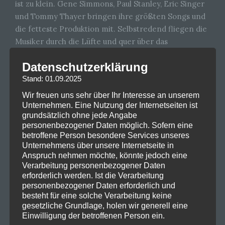
ist zu klein. Gene Simmons, Paul Stanley, Eric Singer
und Tommy Thayer bringen ihre größten Songs und
die fetteste Produktion mit. Selbstredend fliegen die
Musiker durch die Lüfte und quer über das
Auditorium, selbstredend spucken sie sowohl Blut als
Datenschutzerklärung
auch Feuer und schießen Raketen aus der Gitarre.
Stand: 01.09.2025
Die Fans bekommen den ganzen herrlichen
Wahnsinn, den sie kennen und lieben, und noch ein
Wir freuen uns sehr über Ihr Interesse an unserem
paar Abenteuerlichkeiten mehr. Dazu wechselt die
Unternehmen. Eine Nutzung der Internetseiten ist
grundsätzlich ohne jede Angabe
Bühne ständig ihr Gesicht dank des großes
personenbezogener Daten möglich. Sofern eine
Bildschirms und eines guten Dutzends riesiger
betroffene Person besondere Services unseres
achteckiger Anzeigetafeln unter der Decke. Wer zu
Unternehmens über unsere Internetseite in
oft blinzelt, verpasst etwas.
Anspruch nehmen möchte, könnte jedoch eine
Verarbeitung personenbezogener Daten
Vor allem aber gibt es die Musik zu hören, die aus den
erforderlich werden. Ist die Verarbeitung
personenbezogener Daten erforderlich und
vier Schminkemonstern internationale Rockstars und
besteht für eine solche Verarbeitung keine
Mitglieder der Rock And Roll Hall Of Fame gemacht
gesetzliche Grundlage, holen wir generell eine
hat: Hits wie „Rock And Roll All Nite“, „Love Gun“ und
Einwilligung der betroffenen Person ein.
„I Was Made For Lovin’ You“, dazu Klassiker der