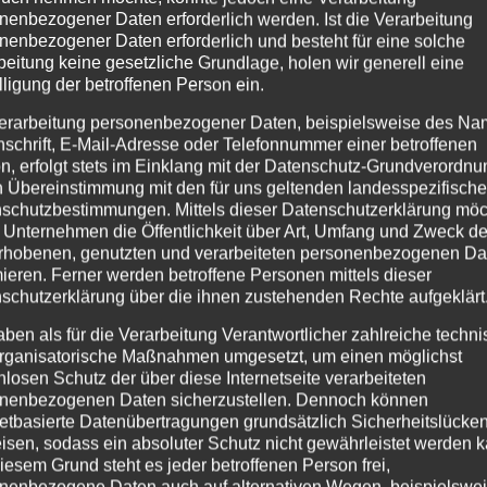
nenbezogener Daten erforderlich werden. Ist die Verarbeitung
nenbezogener Daten erforderlich und besteht für eine solche
beitung keine gesetzliche Grundlage, holen wir generell eine
lligung der betroffenen Person ein.
erarbeitung personenbezogener Daten, beispielsweise des Na
nschrift, E-Mail-Adresse oder Telefonnummer einer betroffenen
n, erfolgt stets im Einklang mit der Datenschutz-Grundverordnu
n Übereinstimmung mit den für uns geltenden landesspezifisch
schutzbestimmungen. Mittels dieser Datenschutzerklärung mö
 Unternehmen die Öffentlichkeit über Art, Umfang und Zweck de
waren dabei!
rhobenen, genutzten und verarbeiteten personenbezogenen Da
mieren. Ferner werden betroffene Personen mittels dieser
schutzerklärung über die ihnen zustehenden Rechte aufgeklärt
aben als für die Verarbeitung Verantwortlicher zahlreiche techn
rganisatorische Maßnahmen umgesetzt, um einen möglichst
nlosen Schutz der über diese Internetseite verarbeiteten
nenbezogenen Daten sicherzustellen. Dennoch können
netbasierte Datenübertragungen grundsätzlich Sicherheitslücke
isen, sodass ein absoluter Schutz nicht gewährleistet werden k
lished. Required fields are marked *
iesem Grund steht es jeder betroffenen Person frei,
nenbezogene Daten auch auf alternativen Wegen, beispielswe