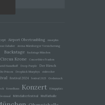
en,
g
Airport Obertraubling
cept
Amorphis
Arena Nürnberger Versicherung
eas Gabalier
Backstage
Backstage München
Circus Krone
Concertbüro Franken
Der Hirsch
Deep Purple
avid Hasselhoff
Dropkick Murphys
hang
Die Prinzen
eisbrecher
ival
festival 2024
Godsmack
festival 2025
Konzert
der
ock
Kesselhaus
Königsplatz
, das
Mittelalterfestival
Muffathalle
öwensaal
München