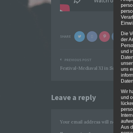
perso
perso
Verar
Einwi
Die V
SHARE
der A
Perso
und i
Beitragsnavigation
Daten
PREVIOUS POST
unser
Festival-Mediaval XI in Selb, wir 
uns e
infor
Daten
Wir h
Leave a reply
und o
lücke
perso
Inter
aufwe
Your email address will not be pub
Aus d
perso