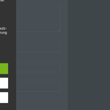
hutz-
rung
n.
er, zu
en