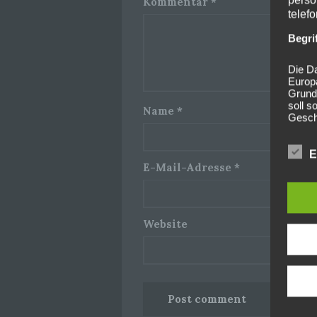
Kommentar
*
telef
Begri
Die Da
Europ
Grund
soll s
Name
*
Geschä
gewähr
Wir v
E
E-Mail-Adresse
*
folge
Website