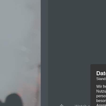
Dat
Stand
Wir f
Nutzu
perso
beson
Anspr