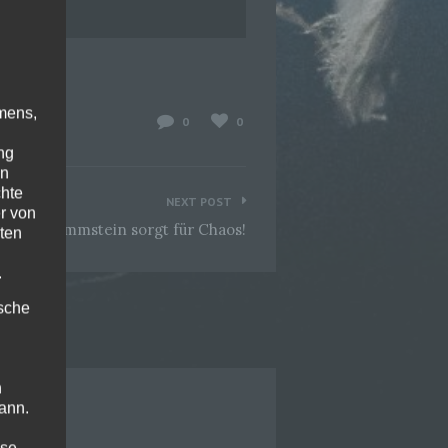
mens,
0
0
ng
en
chte
NEXT POST
r von
Rammstein sorgt für Chaos!
ten
.
ische
n
ann.
ise