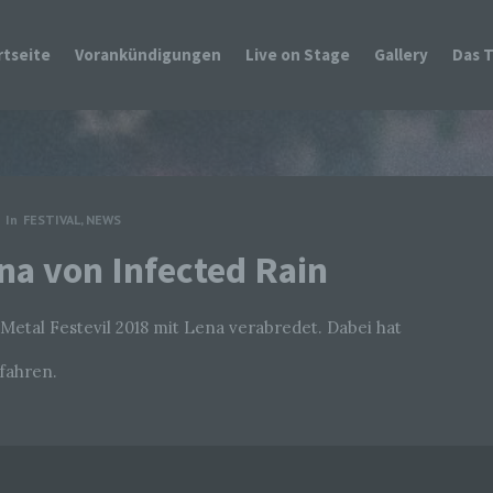
rtseite
Vorankündigungen
Live on Stage
Gallery
Das 
In
FESTIVAL
,
NEWS
na von Infected Rain
etal Festevil 2018 mit Lena verabredet. Dabei hat
fahren.