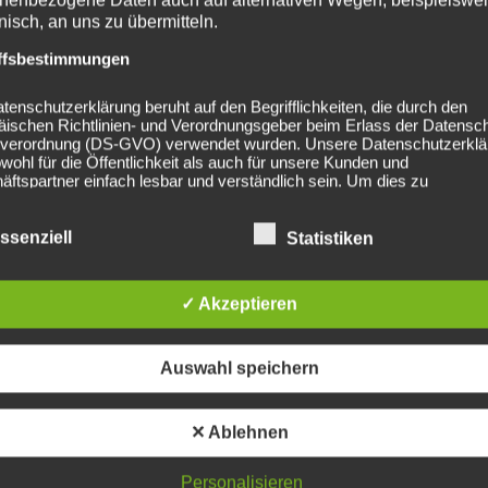
onisch, an uns zu übermitteln.
ffsbestimmungen
tenschutzerklärung beruht auf den Begrifflichkeiten, die durch den
äischen Richtlinien- und Verordnungsgeber beim Erlass der Datensc
verordnung (DS-GVO) verwendet wurden. Unsere Datenschutzerklä
owohl für die Öffentlichkeit als auch für unsere Kunden und
ftspartner einfach lesbar und verständlich sein. Um dies zu
leisten, möchten wir vorab die verwendeten Begrifflichkeiten erläuter
erwenden in dieser Datenschutzerklärung unter anderem die
ssenziell
Statistiken
nden Begriffe:
✓ Akzeptieren
a) personenbezogene Daten
Auswahl speichern
Personenbezogene Daten sind alle Informationen, die sich auf eine
identifizierte oder identifizierbare natürliche Person (im Folgenden
„betroffene Person") beziehen. Als identifizierbar wird eine natürliche
✕ Ablehnen
Person angesehen, die direkt oder indirekt, insbesondere mittels
Zuordnung zu einer Kennung wie einem Namen, zu einer Kennnumm
Standortdaten, zu einer Online-Kennung oder zu einem oder mehrer
Personalisieren