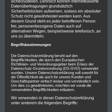
sicherzustellen. Dennoch können Internetbasierte
auch schon die Headliner des Abends
Eskimo
Datenübertragungen grundsätzlich
Callboy
bereit für ihren Auftritt. Die Band startet
Sicherheitslücken aufweisen, sodass ein absoluter
sofort mit einer gr0ßzügigen Menge an Konfetti in
Schutz nicht gewährleistet werden kann. Aus
diesem Grund steht es jeder betroffenen Person
den ersten Song und packt das Publikum direkt da, wo
frei, personenbezogene Daten auch auf
die vorangehenden Bands aufgehört haben. Der
alternativen Wegen, beispielsweise telefonisch, an
ausverkaufte Saal tobt, kreischt und feiert die Jungs
uns zu übermitteln.
auf der Bühne bis der Schweiß tropft. Es gibt nicht
Begriffsbestimmungen
einen Song, weder neu noch alt, den das Publikum
nicht mitsingt. Mit ihrer Albumtour zur aktuellen
Die Datenschutzerklärung beruht auf den
Platte
The Scene
hat sich die Band ihre ganze
Begrifflichkeiten, die durch den Europäischen
Richtlinien- und Verordnungsgeber beim Erlass der
Fangemeinde vor die Bühne geholt und frischen
Datenschutz-Grundverordnung (DS-GVO) verwendet
Wind in eine junge Szene gebracht. Bei soviel
wurden. Unsere Datenschutzerklärung soll sowohl für
die Öffentlichkeit als auch für unsere Kunden und
Energie und geiler Musik kümmert kaum noch einen
Geschäftspartner einfach lesbar und verständlich sein.
die 30-minütige Umbaupause nach den Vorbands.
Um dies zu gewährleisten, möchten wir vorab die
verwendeten Begrifflichkeiten erläutern.
Wir verwenden in dieser Datenschutzerklärung
unter anderem die folgenden Begriffe: