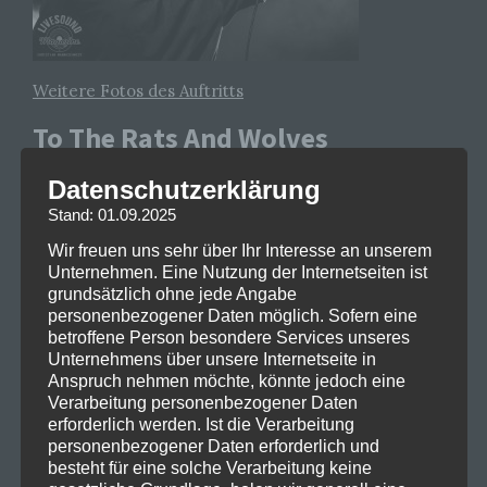
Weitere Fotos des Auftritts
To The Rats And Wolves
Nach kurzer Umbaupause und Line-Check machen
Datenschutzerklärung
sich die sechs Musiker von
To The Rats And Wolves
Stand: 01.09.2025
zu I’m Blue von Eifel 65 schon Bühnenfertig. Mit noch
Wir freuen uns sehr über Ihr Interesse an unserem
mehr Headbangen, Moshpits und einer Wall of Death
Unternehmen. Eine Nutzung der Internetseiten ist
legt die Band nochmal einen oben drauf und heitzt
grundsätzlich ohne jede Angabe
personenbezogener Daten möglich. Sofern eine
die Menge richtig an. Selbst der Bassist war dem
betroffene Person besondere Services unseres
Moshpit total unterlegen und musste sein Instrument
Unternehmens über unsere Internetseite in
abgeben um mit der Menge feiern zu können. Mit
Anspruch nehmen möchte, könnte jedoch eine
soliden Screams und gekonntem Cleangesang wissen
Verarbeitung personenbezogener Daten
erforderlich werden. Ist die Verarbeitung
die beiden Vocalisten der Gruppe von sich zu
personenbezogener Daten erforderlich und
überzeugen und werden von vier talentierten
besteht für eine solche Verarbeitung keine
Instrumentalisten auf der Bühne unterstützt.