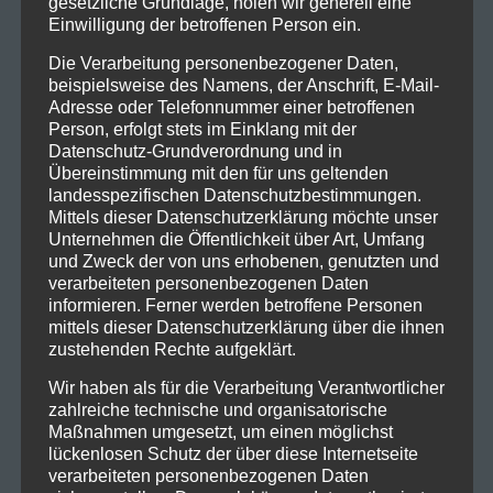
gesetzliche Grundlage, holen wir generell eine
Beendet hat die Band ihren Auftritt gemeinsam mit
Einwilligung der betroffenen Person ein.
einem singenden Publikum zu einem Ausschnitt von
Die Verarbeitung personenbezogener Daten,
Ohne Dich Schlaf Ich Heut Nacht Nicht Ein von der
beispielsweise des Namens, der Anschrift, E-Mail-
Münchner Freiheit
Adresse oder Telefonnummer einer betroffenen
Person, erfolgt stets im Einklang mit der
Datenschutz-Grundverordnung und in
Übereinstimmung mit den für uns geltenden
landesspezifischen Datenschutzbestimmungen.
Mittels dieser Datenschutzerklärung möchte unser
Unternehmen die Öffentlichkeit über Art, Umfang
und Zweck der von uns erhobenen, genutzten und
verarbeiteten personenbezogenen Daten
informieren. Ferner werden betroffene Personen
mittels dieser Datenschutzerklärung über die ihnen
zustehenden Rechte aufgeklärt.
Weitere Fotos des Auftritts
Wir haben als für die Verarbeitung Verantwortlicher
zahlreiche technische und organisatorische
Eskimo Callboy
Maßnahmen umgesetzt, um einen möglichst
lückenlosen Schutz der über diese Internetseite
verarbeiteten personenbezogenen Daten
Zu dem ACDC-Klassiker Thunderstruck machen sich