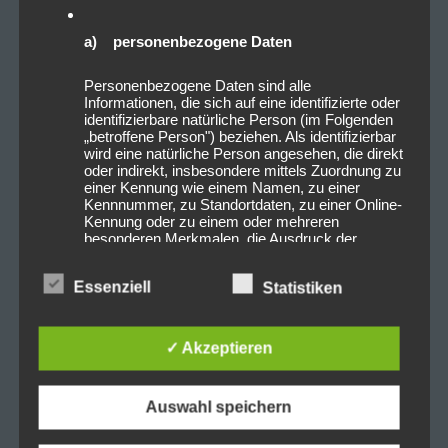
a) personenbezogene Daten
Personenbezogene Daten sind alle
Informationen, die sich auf eine identifizierte oder
identifizierbare natürliche Person (im Folgenden
„betroffene Person") beziehen. Als identifizierbar
Weitere Fotos des Auftritts
wird eine natürliche Person angesehen, die direkt
oder indirekt, insbesondere mittels Zuordnung zu
einer Kennung wie einem Namen, zu einer
Kennnummer, zu Standortdaten, zu einer Online-
Kennung oder zu einem oder mehreren
besonderen Merkmalen, die Ausdruck der
physischen, physiologischen, genetischen,
Tags:
Eskimo Callboy
,
Konzert
,
Löwensaal
psychischen, wirtschaftlichen, kulturellen oder
Essenziell
Statistiken
sozialen Identität dieser natürlichen Person sind,
identifiziert werden kann.
✓ Akzeptieren
b) betroffene Person
0
0
Auswahl speichern
Betroffene Person ist jede identifizierte oder
identifizierbare natürliche Person, deren
personenbezogene Daten von dem für die