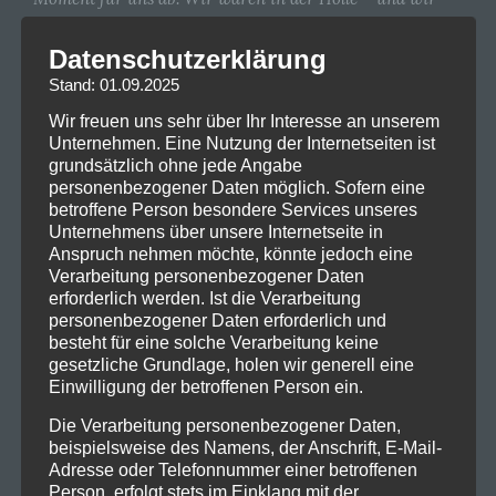
sind zurück!“
Datenschutzerklärung
Bassist/Sänger David Ellefson sagt über das neue
Stand: 01.09.2025
Album:
„Dieses Album war eine großartige
Wir freuen uns sehr über Ihr Interesse an unserem
Zusammenarbeit, die auf unserer Vergangenheit
Unternehmen. Eine Nutzung der Internetseiten ist
aufbaute, als wir gemeinsam einen neuen Sound
grundsätzlich ohne jede Angabe
kreierten… Wir freuen uns darauf, die Wut zu
personenbezogener Daten möglich. Sofern eine
entfesseln!“
betroffene Person besondere Services unseres
Unternehmens über unsere Internetseite in
Anspruch nehmen möchte, könnte jedoch eine
Verarbeitung personenbezogener Daten
erforderlich werden. Ist die Verarbeitung
personenbezogener Daten erforderlich und
besteht für eine solche Verarbeitung keine
gesetzliche Grundlage, holen wir generell eine
Einwilligung der betroffenen Person ein.
Die Verarbeitung personenbezogener Daten,
beispielsweise des Namens, der Anschrift, E-Mail-
Adresse oder Telefonnummer einer betroffenen
Person, erfolgt stets im Einklang mit der