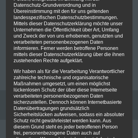
Quelle: Napalm Records
Datenschutz-Grundverordnung und in
Übereinstimmung mit den für uns geltenden
landesspezifischen Datenschutzbestimmungen.
Mittels dieser Datenschutzerklärung möchte unser
Unternehmen die Öffentlichkeit über Art, Umfang
und Zweck der von uns erhobenen, genutzten und
0
0
verarbeiteten personenbezogenen Daten
informieren. Ferner werden betroffene Personen
mittels dieser Datenschutzerklärung über die ihnen
Beitragsnavigation
zustehenden Rechte aufgeklärt.
PREVIOUS POST
NEXT POST
Magnolia Park auf
Kaufmann Frust auf
Wir haben als für die Verarbeitung Verantwortlicher
„Revenge“-Feldzug
„Blau“-Tour
zahlreiche technische und organisatorische
Maßnahmen umgesetzt, um einen möglichst
lückenlosen Schutz der über diese Internetseite
verarbeiteten personenbezogenen Daten
sicherzustellen. Dennoch können Internetbasierte
Leave a reply
Datenübertragungen grundsätzlich
Sicherheitslücken aufweisen, sodass ein absoluter
Schutz nicht gewährleistet werden kann. Aus
diesem Grund steht es jeder betroffenen Person
Your email address will not be published. Required
frei, personenbezogene Daten auch auf