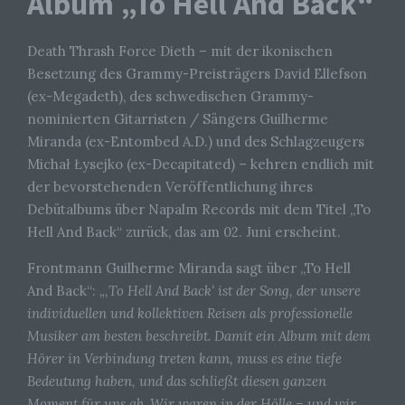
Album „To Hell And Back“
Death Thrash Force Dieth – mit der ikonischen
Besetzung des Grammy-Preisträgers David Ellefson
(ex-Megadeth), des schwedischen Grammy-
nominierten Gitarristen / Sängers Guilherme
Miranda (ex-Entombed A.D.) und des Schlagzeugers
Michał Łysejko (ex-Decapitated) – kehren endlich mit
der bevorstehenden Veröffentlichung ihres
Debütalbums über Napalm Records mit dem Titel „To
Hell And Back“ zurück, das am 02. Juni erscheint.
Frontmann Guilherme Miranda sagt über „To Hell
And Back“:
„‚To Hell And Back‘ ist der Song, der unsere
individuellen und kollektiven Reisen als professionelle
Musiker am besten beschreibt. Damit ein Album mit dem
Hörer in Verbindung treten kann, muss es eine tiefe
Bedeutung haben, und das schließt diesen ganzen
Moment für uns ab. Wir waren in der Hölle – und wir