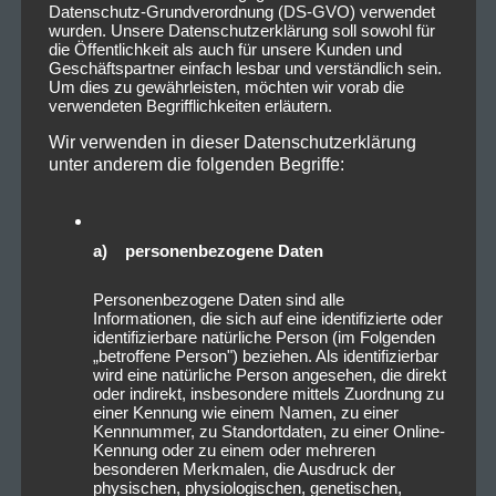
Depeche Mode
mit dem Album „Memento Mori“
Datenschutz-Grundverordnung (DS-GVO) verwendet
wurden. Unsere Datenschutzerklärung soll sowohl für
sowie der folgenden Tour das nächste Kapitel auf, in
die Öffentlichkeit als auch für unsere Kunden und
dem sie ihr unvergleichliches und lebendiges
Geschäftspartner einfach lesbar und verständlich sein.
Um dies zu gewährleisten, möchten wir vorab die
Vermächtnis fortschreiben.
verwendeten Begrifflichkeiten erläutern.
„Memento Mori“-World Tour 2023:
Wir verwenden in dieser Datenschutzerklärung
23. März – Sacramento, CA – Golden 1 Center
unter anderem die folgenden Begriffe:
25. März – San Jose, CA – SAP Center
28. März – Los Angeles, CA – Kia Forum
30. März – Las Vegas, NV – T-Mobile Arena
a) personenbezogene Daten
02. April – San Antonio, TX – AT&T Center
Personenbezogene Daten sind alle
05. April – Chicago, IL – United Center
Informationen, die sich auf eine identifizierte oder
07. April – Toronto, ON – Scotiabank Arena
identifizierbare natürliche Person (im Folgenden
„betroffene Person") beziehen. Als identifizierbar
09. April – Quebec City, QC – Videotron Centre
wird eine natürliche Person angesehen, die direkt
12. April – Montreal, QC – Centre Bell
oder indirekt, insbesondere mittels Zuordnung zu
einer Kennung wie einem Namen, zu einer
14. April – New York, NY – Madison Square Garden
Kennnummer, zu Standortdaten, zu einer Online-
16. Mai – Amsterdam, NL – Ziggo Dome
Kennung oder zu einem oder mehreren
18. Mai – Amsterdam, NL – Ziggo Dome
besonderen Merkmalen, die Ausdruck der
physischen, physiologischen, genetischen,