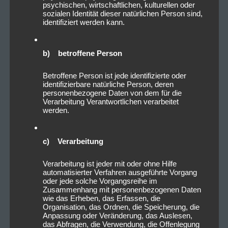
20. Mai – Antwerp, BE – Sportpaleis Antwerpen
psychischen, wirtschaftlichen, kulturellen oder
23. Mai – Stockholm, SE – Friends Arena
sozialen Identität dieser natürlichen Person sind,
identifiziert werden kann.
26. Mai – Leipzig, DE – Leipziger Festwiese
28. Mai – Bratislava, SK – Národný Futbalový Štadión
31. Mai – Lyon, FR – Groupama Stadium
b) betroffene Person
02. Juni – Barcelona, ES – Primavera Sound Festival
Betroffene Person ist jede identifizierte oder
04. Juni – Düsseldorf, DE – Merkur Spiel-Arena
identifizierbare natürliche Person, deren
06. Juni – Düsseldorf, DE – Merkur Spiel-Arena
personenbezogene Daten von dem für die
Verarbeitung Verantwortlichen verarbeitet
09. Juni – Madrid, ES – Primavera Sound Festival
werden.
11. Juni – Bern, CH – Stadion Wankdorf
14. Juni – Dublin, IE – Malahide Castle
17. Juni – London, UK – Twickenham Stadium
c) Verarbeitung
20. Juni – München, DE – Olympiastadion
Verarbeitung ist jeder mit oder ohne Hilfe
22. Juni – Lille, FR – Stade Pierre Mauroy
automatisierter Verfahren ausgeführte Vorgang
24. Juni – Paris, FR – Stade de France
oder jede solche Vorgangsreihe im
Zusammenhang mit personenbezogenen Daten
27. Juni – Kopenhagen, DK – Parken
wie das Erheben, das Erfassen, die
29. Juni – Frankfurt, DE – Deutsche Bank Park
Organisation, das Ordnen, die Speicherung, die
Anpassung oder Veränderung, das Auslesen,
01. Juli – Frankfurt, DE – Deutsche Bank Park
das Abfragen, die Verwendung, die Offenlegung