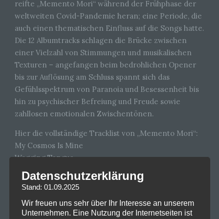
reifte „Memento Mori“ während der Frühphase der
weltweiten Covid-Pandemie heran; eine Periode, die
auch einen thematischen Einfluss auf die Songs hatte.
Die 12 Albumtracks schlagen die Brücke zwischen
einer Vielzahl von Stimmungen und musikalischen
Texturen – angefangen beim bedrohlichen Opener
bis zur Auflösung am Schluss spannt sich das
Gefühlsspektrum von Paranoia und Besessenheit bis
hin zu psychischer Befreiung und Freude sowie
zahllosen emotionalen Zwischentönen.
Hier die vollständige Tracklist von „Memento Mori“:
My Cosmos Is Mine
Wagging Tongue
Ghosts Again
Datenschutzerklärung
Don’t Say You Love Me
Stand: 01.09.2025
My Favourite Stranger
Wir freuen uns sehr über Ihr Interesse an unserem
Soul With Me
Unternehmen. Eine Nutzung der Internetseiten ist
Caroline’s Monkey