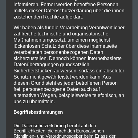
informieren. Ferner werden betroffene Personen
werden
Depeche Mode
zu Gast in europäischen
mittels dieser Datenschutzerklärung über die ihnen
Stadien wie dem Pariser Stade de France, dem San
zustehenden Rechte aufgeklärt.
Siro Stadium in Mailand oder dem Twickenham
Wir haben als für die Verarbeitung Verantwortlicher
Stadium in London sein. Hierzulande werden die
zahlreiche technische und organisatorische
Engländer in Leipzig, Düsseldorf, München, Frankfurt
Maßnahmen umgesetzt, um einen möglichst
und Berlin zu erleben sein. Aufgrund der hohen
lückenlosen Schutz der über diese Internetseite
Nachfrage wurden in vielen Ländern Zusatzshows
verarbeiteten personenbezogenen Daten
sicherzustellen. Dennoch können Internetbasierte
eingeplant. Weitere Informationen
Datenübertragungen grundsätzlich
unter
www.depechemode.com
.
Sicherheitslücken aufweisen, sodass ein absoluter
Schutz nicht gewährleistet werden kann. Aus
Mit über 100 Millionen verkaufter Tonträger und
diesem Grund steht es jeder betroffenen Person
einem weltweiten Livepublikum von mehr als 35
frei, personenbezogene Daten auch auf
Millionen begeisterter Fans stellen
Depeche Mode
alternativen Wegen, beispielsweise telefonisch, an
uns zu übermitteln.
einen in ständiger Weiterentwicklung befindlichen
und bahnbrechenden musikalischen Impulsgeber dar.
Begriffsbestimmungen
Als eine nicht mehr aus der populären Musik
wegzudenkende Inspiration für Fans, Kritiker und
Die Datenschutzerklärung beruht auf den
Begrifflichkeiten, die durch den Europäischen
Künstlerkolleg:innen gleichermaßen schlagen
Richtlinien- und Verordnungsgeber beim Erlass der