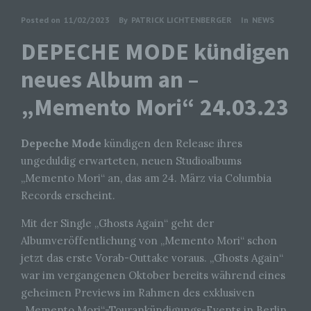
Posted on
11/02/2023
By
PATRICK LICHTENBERGER
In
NEWS
DEPECHE MODE kündigen
neues Album an –
„Memento Mori“ 24.03.23
Depeche Mode
kündigen den Release ihres
ungeduldig erwarteten, neuen Studioalbums
„Memento Mori“ an, das am 24. März via Columbia
Records erscheint.
Mit der Single „Ghosts Again“ geht der
Albumveröffentlichung von „Memento Mori“ schon
jetzt das erste Vorab-Outtake voraus. „Ghosts Again“
war im vergangenen Oktober bereits während eines
geheimen Previews im Rahmen des exklusiven
„Memento Mori“-Tourankündigungs-Events in Berlin