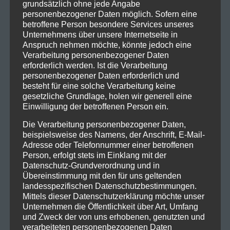
grundsätzlich ohne jede Angabe
Before We Drown
personenbezogener Daten möglich. Sofern eine
betroffene Person besondere Services unseres
People Are Good
Unternehmens über unsere Internetseite in
Always You
Anspruch nehmen möchte, könnte jedoch eine
Never Let Me Go
Verarbeitung personenbezogener Daten
Speak To Me
erforderlich werden. Ist die Verarbeitung
personenbezogener Daten erforderlich und
Wie bereits angekündigt, gehen
Depeche Mode
besteht für eine solche Verarbeitung keine
gesetzliche Grundlage, holen wir generell eine
zeitgleich zum Album-Release auf „Memento Mori“-
Einwilligung der betroffenen Person ein.
Tournee. Die von Live Nation präsentierte
Konzertreise stellt die erste
Depeche Mode
-Tour
Die Verarbeitung personenbezogener Daten,
beispielsweise des Namens, der Anschrift, E-Mail-
seit mehr als fünf Jahren sowie die 19. Tour der Band
Adresse oder Telefonnummer einer betroffenen
insgesamt dar. Der Tourstart findet am 23. März in
Person, erfolgt stets im Einklang mit der
Form einer besonderen Reihe nordamerikanischer
Datenschutz-Grundverordnung und in
Arena-Konzerten statt, in deren Rahmen
Depeche
Übereinstimmung mit den für uns geltenden
landesspezifischen Datenschutzbestimmungen.
Mode
im New Yorker Madison Square Garden, dem
Mittels dieser Datenschutzerklärung möchte unser
United Center in Chicago, dem Kia Forum in Los
Unternehmen die Öffentlichkeit über Art, Umfang
Angeles, der Scotiabank Arena in Toronto sowie
und Zweck der von uns erhobenen, genutzten und
anderen Metropolen Station machen. Ab dem 16. Mai
verarbeiteten personenbezogenen Daten