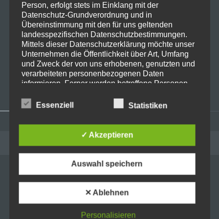
Live on Stage: 2026-03-21 Heaven
Person, erfolgt stets im Einklang mit der
Shall Burn @Zenith Muc
Datenschutz-Grundverordnung und in
Übereinstimmung mit den für uns geltenden
landesspezifischen Datenschutzbestimmungen.
Mittels dieser Datenschutzerklärung möchte unser
Unternehmen die Öffentlichkeit über Art, Umfang
Live on Stage: 2025-12-20
und Zweck der von uns erhobenen, genutzten und
Kraftwerk @ Zenith München
verarbeiteten personenbezogenen Daten
informieren. Ferner werden betroffene Personen
mittels dieser Datenschutzerklärung über die ihnen
zustehenden Rechte aufgeklärt.
Essenziell
Statistiken
Wir haben als für die Verarbeitung Verantwortlicher
zahlreiche technische und organisatorische
Widgets
✓ Akzeptieren
Maßnahmen umgesetzt, um einen möglichst
ADMINISTRATION
lückenlosen Schutz der über diese Internetseite
verarbeiteten personenbezogenen Daten
Auswahl speichern
sicherzustellen. Dennoch können Internetbasierte
Anmelden
Datenübertragungen grundsätzlich
Eintrags-Feed
Sicherheitslücken aufweisen, sodass ein absoluter
✕ Ablehnen
Schutz nicht gewährleistet werden kann. Aus
Kommentar-Feed
diesem Grund steht es jeder betroffenen Person
Personalisieren
frei, personenbezogene Daten auch auf