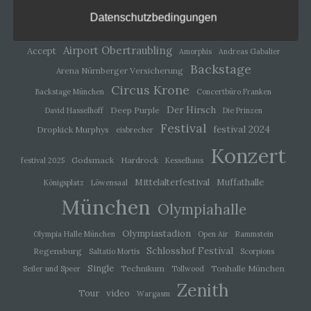
WordPress.org
alternativen Wegen, beispielsweise telefonisch, an
Datenschutzbedingungen
uns zu übermitteln.
Begriffsbestimmungen
Airport Obertraubling
Accept
Amorphis
Andreas Gabalier
Backstage
Arena Nürnberger Versicherung
Die Datenschutzerklärung beruht auf den
Circus Krone
Begrifflichkeiten, die durch den Europäischen
Backstage München
Concertbüro Franken
Richtlinien- und Verordnungsgeber beim Erlass der
Der Hirsch
Deep Purple
David Hasselhoff
Die Prinzen
Datenschutz-Grundverordnung (DS-GVO) verwendet
Festival
wurden. Unsere Datenschutzerklärung soll sowohl für
festival 2024
Dropkick Murphys
eisbrecher
die Öffentlichkeit als auch für unsere Kunden und
Konzert
Geschäftspartner einfach lesbar und verständlich sein.
Godsmack
Hardrock
festival 2025
Kesselhaus
Um dies zu gewährleisten, möchten wir vorab die
verwendeten Begrifflichkeiten erläutern.
Mittelalterfestival
Muffathalle
Königsplatz
Löwensaal
Wir verwenden in dieser Datenschutzerklärung
München
Olympiahalle
unter anderem die folgenden Begriffe:
Olympiastadion
Olympia Halle München
Open Air
Rammstein
Schlosshof Festival
Regensburg
Saltatio Mortis
Scorpions
a) personenbezogene Daten
Single
Technikum
Tonhalle München
Seiler und Speer
Tollwood
Zenith
video
Tour
Wargasm
Personenbezogene Daten sind alle
Informationen, die sich auf eine identifizierte oder