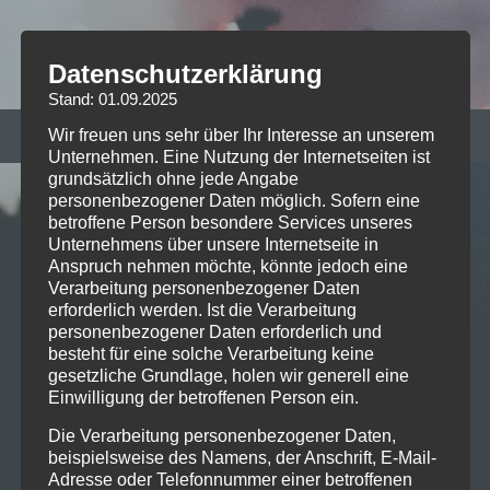
Datenschutzerklärung
Stand: 01.09.2025
Wir freuen uns sehr über Ihr Interesse an unserem
RECENT POSTS
Unternehmen. Eine Nutzung der Internetseiten ist
grundsätzlich ohne jede Angabe
personenbezogener Daten möglich. Sofern eine
betroffene Person besondere Services unseres
Live on Stage: 2026-07-06 Sex
Unternehmens über unsere Internetseite in
Pistols @ Tollwood
Anspruch nehmen möchte, könnte jedoch eine
Verarbeitung personenbezogener Daten
erforderlich werden. Ist die Verarbeitung
personenbezogener Daten erforderlich und
besteht für eine solche Verarbeitung keine
Live on Stage: 2026-05-21 Russian
gesetzliche Grundlage, holen wir generell eine
Circles @ Technikum Muc
Einwilligung der betroffenen Person ein.
Die Verarbeitung personenbezogener Daten,
beispielsweise des Namens, der Anschrift, E-Mail-
Adresse oder Telefonnummer einer betroffenen