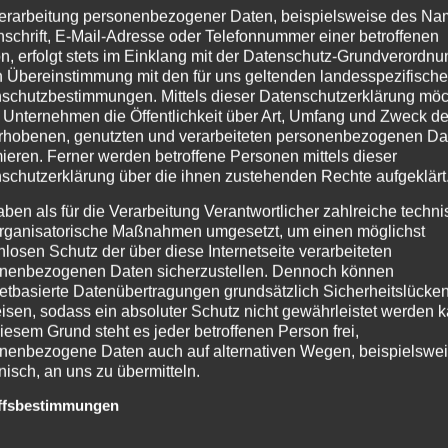
erarbeitung personenbezogener Daten, beispielsweise des Na
nschrift, E-Mail-Adresse oder Telefonnummer einer betroffenen
n, erfolgt stets im Einklang mit der Datenschutz-Grundverordnu
n Übereinstimmung mit den für uns geltenden landesspezifisch
schutzbestimmungen. Mittels dieser Datenschutzerklärung mö
 Unternehmen die Öffentlichkeit über Art, Umfang und Zweck de
lished. Required fields are marked *
rhobenen, genutzten und verarbeiteten personenbezogenen Da
mieren. Ferner werden betroffene Personen mittels dieser
schutzerklärung über die ihnen zustehenden Rechte aufgeklärt
aben als für die Verarbeitung Verantwortlicher zahlreiche techn
rganisatorische Maßnahmen umgesetzt, um einen möglichst
nlosen Schutz der über diese Internetseite verarbeiteten
nenbezogenen Daten sicherzustellen. Dennoch können
netbasierte Datenübertragungen grundsätzlich Sicherheitslücke
isen, sodass ein absoluter Schutz nicht gewährleistet werden k
iesem Grund steht es jeder betroffenen Person frei,
nenbezogene Daten auch auf alternativen Wegen, beispielswe
onisch, an uns zu übermitteln.
ffsbestimmungen