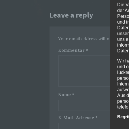
Die V
der A
Leave a reply
Perso
und i
Daten
unser
Your email address will not be pub
uns e
infor
Kommentar
*
Daten
Wir h
und o
lücke
perso
Inter
aufwe
Name
*
Aus d
perso
telef
Begri
E-Mail-Adresse
*