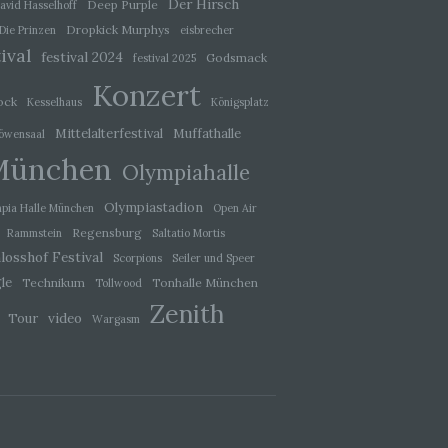
Der Hirsch
Deep Purple
avid Hasselhoff
Dropkick Murphys
Die Prinzen
eisbrecher
ival
festival 2024
Godsmack
festival 2025
g
Konzert
ock
Kesselhaus
Königsplatz
Mittelalterfestival
Muffathalle
öwensaal
München
Olympiahalle
Olympiastadion
pia Halle München
Open Air
hang
Regensburg
Rammstein
Saltatio Mortis
losshof Festival
Scorpions
Seiler und Speer
der
le
Technikum
Tonhalle München
Tollwood
, das
Zenith
video
Tour
Wargasm