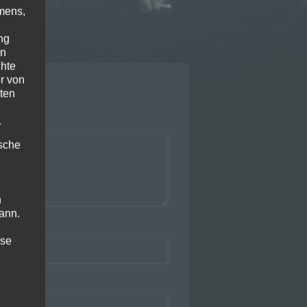
mens,
ng
en
chte
r von
ten
.
ische
n
ann.
ise