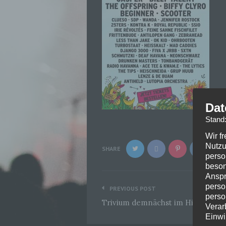
Dat
Stand
Wir f
Nutzu
SHARE
perso
beson
Anspr
Beitragsnavigation
perso
PREVIOUS POST
perso
Trivium demnächst im Hirsch
Verar
Einwi