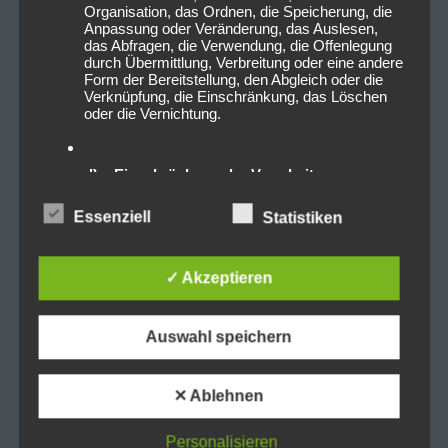
Organisation, das Ordnen, die Speicherung, die
Anpassung oder Veränderung, das Auslesen,
das Abfragen, die Verwendung, die Offenlegung
durch Übermittlung, Verbreitung oder eine andere
Form der Bereitstellung, den Abgleich oder die
Verknüpfung, die Einschränkung, das Löschen
oder die Vernichtung.
d) Einschränkung der Verarbeitung
Essenziell
Statistiken
Einschränkung der Verarbeitung ist die
Markierung gespeicherter personenbezogener
Daten mit dem Ziel, ihre künftige Verarbeitung
einzuschränken.
✓ Akzeptieren
e) Profiling
Auswahl speichern
Profiling ist jede Art der automatisierten
Verarbeitung personenbezogener Daten, die
✕ Ablehnen
darin besteht, dass diese personenbezogenen
Daten verwendet werden, um bestimmte
Personalisieren
persönliche Aspekte, die sich auf eine natürliche