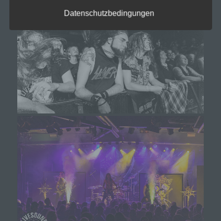
Person beziehen, zu bewerten, insbesondere,
Datenschutzbedingungen
um Aspekte bezüglich Arbeitsleistung,
wirtschaftlicher Lage, Gesundheit, persönlicher
Vorlieben, Interessen, Zuverlässigkeit, Verhalten,
Aufenthaltsort oder Ortswechsel dieser
natürlichen Person zu analysieren oder
vorherzusagen.
f) Pseudonymisierung
Pseudonymisierung ist die Verarbeitung
personenbezogener Daten in einer Weise, auf
welche die personenbezogenen Daten ohne
Hinzuziehung zusätzlicher Informationen nicht
mehr einer spezifischen betroffenen Person
zugeordnet werden können, sofern diese
zusätzlichen Informationen gesondert aufbewahrt
werden und technischen und organisatorischen
Maßnahmen unterliegen, die gewährleisten, dass
die personenbezogenen Daten nicht einer
identifizierten oder identifizierbaren natürlichen
Person zugewiesen werden.