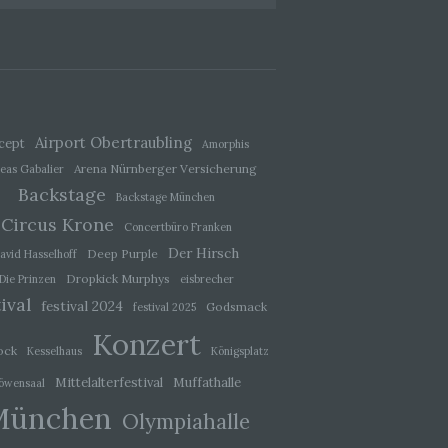
ener
wendet
che
eben,
Airport Obertraubling
cept
Amorphis
el
Arena Nürnberger Versicherung
eas Gabalier
Backstage
Backstage München
Circus Krone
Concertbüro Franken
Der Hirsch
Deep Purple
avid Hasselhoff
 einer
Dropkick Murphys
Die Prinzen
eisbrecher
g
ival
festival 2024
Godsmack
festival 2025
Konzert
ock
Kesselhaus
Königsplatz
ie
baren
Mittelalterfestival
Muffathalle
öwensaal
München
Olympiahalle