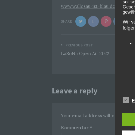
soll s
www.wallesau-ist-blau.de
Geschä
gewähr
SHARE
Wir v
folge
Beitragsnavigation
PREVIOUS POST
LaSoNa Open Air 2022
Leave a reply
E
Your email address will not be pub
Kommentar
*