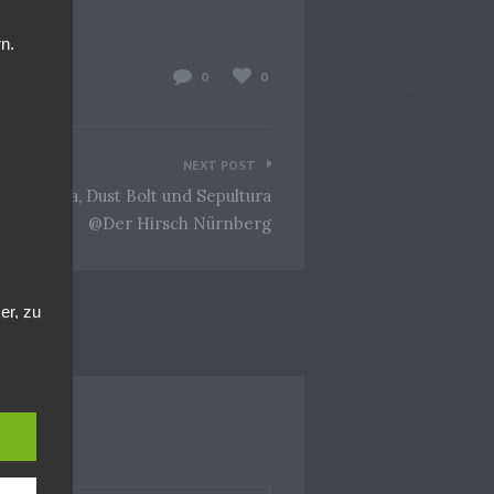
n.
0
0
NEXT POST
w Crypta, Dust Bolt und Sepultura
@Der Hirsch Nürnberg
er, zu
en
en,