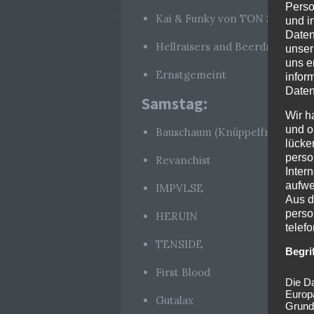
Perso
Kai & Funky von TON STEINE
und i
Daten
Hellraisers and Beerdrinkers
unser
uns e
Ernstgemeint
infor
Daten
Samstag:
Wir h
und o
Bauschaum (Knüppelfrühstück)
lücke
perso
Revanchist
Inter
aufwe
IMPVLSE
Aus d
perso
HERUIN
telef
TENSIDE
Begri
First Blood
Die Da
Europ
Gutalax
Grund