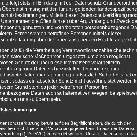
n, erfolgt stets im Einklang mit der Datenschutz-Grundverordnu
 SCHERBEN mit Gymmick
n Übereinstimmung mit den für uns geltenden landesspezifisch
schutzbestimmungen. Mittels dieser Datenschutzerklärung mö
 Unternehmen die Öffentlichkeit über Art, Umfang und Zweck de
rhobenen, genutzten und verarbeiteten personenbezogenen Da
mieren. Ferner werden betroffene Personen mittels dieser
schutzerklärung über die ihnen zustehenden Rechte aufgeklärt
aben als für die Verarbeitung Verantwortlicher zahlreiche techn
rganisatorische Maßnahmen umgesetzt, um einen möglichst
nlosen Schutz der über diese Internetseite verarbeiteten
nenbezogenen Daten sicherzustellen. Dennoch können
netbasierte Datenübertragungen grundsätzlich Sicherheitslücke
isen, sodass ein absoluter Schutz nicht gewährleistet werden k
iesem Grund steht es jeder betroffenen Person frei,
nenbezogene Daten auch auf alternativen Wegen, beispielswe
onisch, an uns zu übermitteln.
ffsbestimmungen
tenschutzerklärung beruht auf den Begrifflichkeiten, die durch den
äischen Richtlinien- und Verordnungsgeber beim Erlass der Datensc
verordnung (DS-GVO) verwendet wurden. Unsere Datenschutzerklä