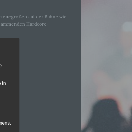
Szenegrößen auf der Bühne wie
a stammenden Hardcore-
e
 in
mens,