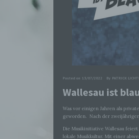
Posted on
13/07/2022
By
PATRICK LICH
Wallesau ist bla
Was vor einigen Jahren als privat
geworden. Nach der zweijährigen Z
Die Musikinitiative Wallesau feier
lokale Musikkultur. Mit einer abw