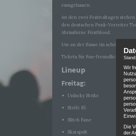
rausgelassen.
An den zwei Festivaltagen stehe
den deutschen Punk-Vorreiter To
Abrissbirne Firstblood.
Um an der Sause im schönen Walle
Dat
Tickets für Fan-freundliche 39 € 
Stand
Lineup
Wir f
Nutzu
perso
Freitag:
beson
Anspr
Unlucky Strike
perso
perso
Strife 85
Verar
Einwi
Slitch Fane
Die V
Skatapult
der A