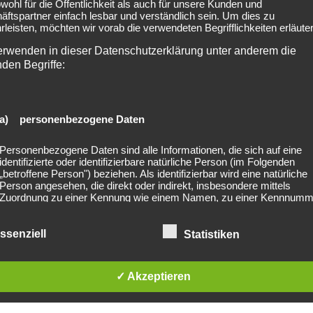
owohl für die Öffentlichkeit als auch für unsere Kunden und
ftspartner einfach lesbar und verständlich sein. Um dies zu
leisten, möchten wir vorab die verwendeten Begrifflichkeiten erläuter
erwenden in dieser Datenschutzerklärung unter anderem die
nden Begriffe:
a) personenbezogene Daten
2022-07-18 Konzert-Revie
Personenbezogene Daten sind alle Informationen, die sich auf eine
identifizierte oder identifizierbare natürliche Person (im Folgenden
„betroffene Person") beziehen. Als identifizierbar wird eine natürliche
Person angesehen, die direkt oder indirekt, insbesondere mittels
Zuordnung zu einer Kennung wie einem Namen, zu einer Kennnumm
Standortdaten, zu einer Online-Kennung oder zu einem oder mehrer
besonderen Merkmalen, die Ausdruck der physischen, physiologisch
genetischen, psychischen, wirtschaftlichen, kulturellen oder sozialen
ssenziell
Statistiken
Identität dieser natürlichen Person sind, identifiziert werden kann.
lished. Required fields are marked *
✓ Akzeptieren
b) betroffene Person