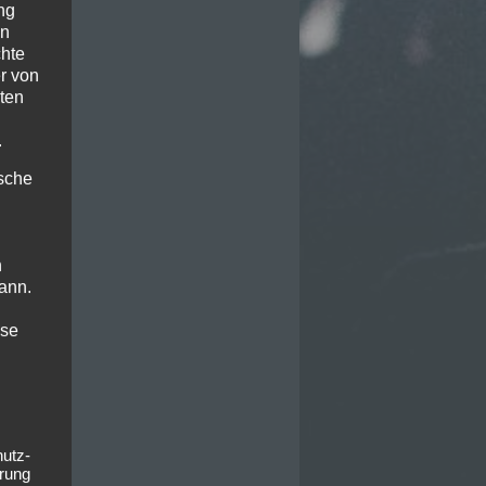
ng
en
chte
r von
ten
.
ische
n
ann.
ise
hutz-
rung