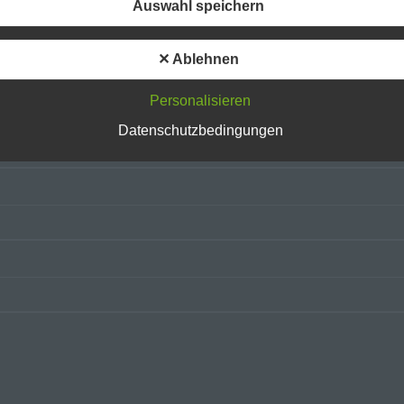
Auswahl speichern
Betroffene Person ist jede identifizierte oder identifizierbare natürliche
Person, deren personenbezogene Daten von dem für die Verarbeitun
Verantwortlichen verarbeitet werden.
✕ Ablehnen
c) Verarbeitung
Personalisieren
Datenschutzbedingungen
Verarbeitung ist jeder mit oder ohne Hilfe automatisierter Verfahren
ausgeführte Vorgang oder jede solche Vorgangsreihe im Zusammen
mit personenbezogenen Daten wie das Erheben, das Erfassen, die
Organisation, das Ordnen, die Speicherung, die Anpassung oder
Veränderung, das Auslesen, das Abfragen, die Verwendung, die
Offenlegung durch Übermittlung, Verbreitung oder eine andere Form 
Bereitstellung, den Abgleich oder die Verknüpfung, die Einschränkung
Löschen oder die Vernichtung.
d) Einschränkung der Verarbeitung
Einschränkung der Verarbeitung ist die Markierung gespeicherter
personenbezogener Daten mit dem Ziel, ihre künftige Verarbeitung
einzuschränken.