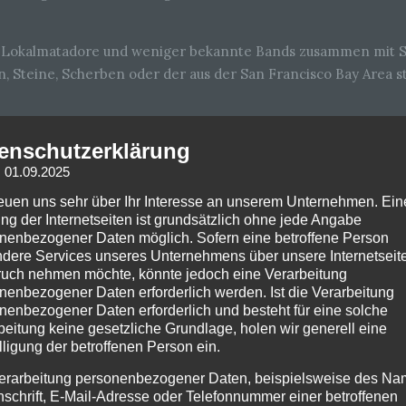
n Lokalmatadore und weniger bekannte Bands zusammen mit 
n, Steine, Scherben oder der aus der San Francisco Bay Are
sau bei Roth teilzunehmen gibt’s
enschutzerklärung
auf der
Webseite
des Festivals.
: 01.09.2025
reuen uns sehr über Ihr Interesse an unserem Unternehmen. Ein
ng der Internetseiten ist grundsätzlich ohne jede Angabe
nenbezogener Daten möglich. Sofern eine betroffene Person
dere Services unseres Unternehmens über unsere Internetseite
uch nehmen möchte, könnte jedoch eine Verarbeitung
nenbezogener Daten erforderlich werden. Ist die Verarbeitung
nenbezogener Daten erforderlich und besteht für eine solche
beitung keine gesetzliche Grundlage, holen wir generell eine
lligung der betroffenen Person ein.
erarbeitung personenbezogener Daten, beispielsweise des Na
nschrift, E-Mail-Adresse oder Telefonnummer einer betroffenen