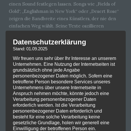
einen Sound festlegen lassen. Songs wie „Fields of
Gold“, „Englishman in New York“ oder „Desert Rose“
zeigen die Bandbreite eines Künstlers, der nie den
einfachen Weg wählt. Seine Texte oszillieren
zwischen persönlicher Reflexion und
gesellschaftlichem Kommentar – nie belehrend, aber
Datenschutzerklärung
immer mit Haltung.
Stand: 01.09.2025
Wir freuen uns sehr über Ihr Interesse an unserem
Live darf man sich auf ein Set zwischen Nostalgie und
Unternehmen. Eine Nutzung der Internetseiten ist
Relevanz freuen: ein Streifzug durch Jahrzehnte
grundsätzlich ohne jede Angabe
musikalischer Innovation, vorgetragen mit der
personenbezogener Daten möglich. Sofern eine
lässigen Autorität eines Mannes, der längst zur
betroffene Person besondere Services unseres
Unternehmens über unsere Internetseite in
Legende geworden ist – und dennoch nie stehen
Anspruch nehmen möchte, könnte jedoch eine
geblieben ist.
Verarbeitung personenbezogener Daten
erforderlich werden. Ist die Verarbeitung
Tour Daten:
personenbezogener Daten erforderlich und
08.10.2025, Köln – LANXESS arena
besteht für eine solche Verarbeitung keine
14.10.2025, München – Olympiahalle
gesetzliche Grundlage, holen wir generell eine
Einwilligung der betroffenen Person ein.
16.10.2025, Berlin – Uber Arena