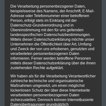
Die Verarbeitung personenbezogener Daten,
Tickets gibt’s unter:
beispielsweise des Namens, der Anschrift, E-Mail-
www.eventim.de
Adresse oder Telefonnummer einer betroffenen
Person, erfolgt stets im Einklang mit der
Links:
Datenschutz-Grundverordnung und in
www.facebook.com/sting
Übereinstimmung mit den für uns geltenden
landesspezifischen Datenschutzbestimmungen.
www.instagram.com/theofficialsting
Mittels dieser Datenschutzerklärung möchte unser
Unternehmen die Öffentlichkeit über Art, Umfang
Tags:
München
,
Olympiahalle
,
Sting
und Zweck der von uns erhobenen, genutzten und
verarbeiteten personenbezogenen Daten
informieren. Ferner werden betroffene Personen
mittels dieser Datenschutzerklärung über die ihnen
zustehenden Rechte aufgeklärt.
0
0
Wir haben als für die Verarbeitung Verantwortlicher
zahlreiche technische und organisatorische
Maßnahmen umgesetzt, um einen möglichst
Beitragsnavigation
PREVIOUS POST
NEXT POST
lückenlosen Schutz der über diese Internetseite
verarbeiteten personenbezogenen Daten
Live on Stage: 2025-08-
Vorankündigung: 2025-
sicherzustellen. Dennoch können Internetbasierte
03 Extreme @Technikum
10-30 The Offspring –
Datenübertragungen grundsätzlich