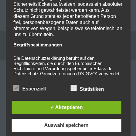
München
Supercharged Worldwide
Sicherheitslücken aufweisen, sodass ein absoluter
Schutz nicht gewährleistet werden kann. Aus
in ’25 @Olympiahalle
diesem Grund steht es jeder betroffenen Person
München
frei, personenbezogene Daten auch auf
alternativen Wegen, beispielsweise telefonisch, an
uns zu übermitteln.
Begriffsbestimmungen
Leave a reply
Die Datenschutzerklärung beruht auf den
Begrifflichkeiten, die durch den Europäischen
Richtlinien- und Verordnungsgeber beim Erlass der
Your email address will not be published. Required
Datenschutz-Grundverordnung (DS-GVO) verwendet
wurden. Unsere Datenschutzerklärung soll sowohl für
fields are marked *
die Öffentlichkeit als auch für unsere Kunden und
Essenziell
Geschäftspartner einfach lesbar und verständlich sein.
Statistiken
Kommentar
*
Um dies zu gewährleisten, möchten wir vorab die
verwendeten Begrifflichkeiten erläutern.
✓ Akzeptieren
Wir verwenden in dieser Datenschutzerklärung
unter anderem die folgenden Begriffe:
Auswahl speichern