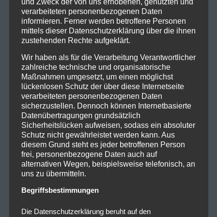
Bands auf dem neuen Album mit. Man darf gespannt
und Zweck der von uns erhobenen, genutzten und
verarbeiteten personenbezogenen Daten
sein!
informieren. Ferner werden betroffene Personen
Infos zum Nürnberger Fegefeuer
mittels dieser Datenschutzerklärung über die ihnen
zustehenden Rechte aufgeklärt.
Wo?
Löwensaal | Schmausenbuckstr. 166, 90480
Wir haben als für die Verarbeitung Verantwortlicher
Nürnberg
zahlreiche technische und organisatorische
Maßnahmen umgesetzt, um einen möglichst
Wann?
Mittwoch, 01.05.2024 | Einlass: 18:00 Uhr |
lückenlosen Schutz der über diese Internetseite
Beginn: 19:00 Uhr
verarbeiteten personenbezogenen Daten
Support:
Orden Ogan
und
Dominum
sicherzustellen. Dennoch können Internetbasierte
Datenübertragungen grundsätzlich
Das Konzert am 01.05.2024 ist bereits restlos
Sicherheitslücken aufweisen, sodass ein absoluter
ausverkauft. Wer kein Ticket mehr ergattern konnte,
Schutz nicht gewährleistet werden kann. Aus
diesem Grund steht es jeder betroffenen Person
kann jedoch am 30.04.2024 das
Zusatzkonzert
frei, personenbezogene Daten auch auf
besuchen und damit bereits einen Tag vorher in den
alternativen Wegen, beispielsweise telefonisch, an
Genuss des Fegefeuers kommen. Auch das
uns zu übermitteln.
Zusatzkonzert wird im Löwensaal stattfinden. Tickets
Begriffsbestimmungen
gibt es ab 48,95 € bei den bekannten
Vorverkaufsstellen.
Die Datenschutzerklärung beruht auf den