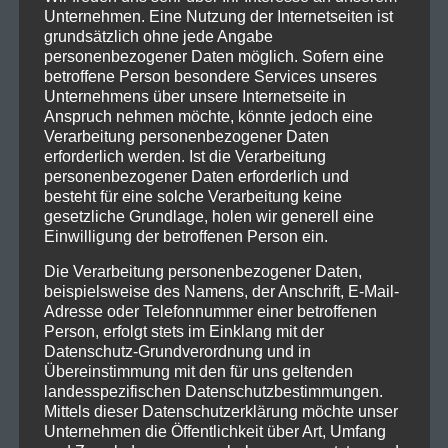
Jahren neuen Schwung: Musik, Texte und Style
Unternehmen. Eine Nutzung der Internetseiten ist
wurden zunehmend ernster und Metal-lastiger, was
grundsätzlich ohne jede Angabe
personenbezogener Daten möglich. Sofern eine
die Band auch im Fegefeuer weiterführt. Zwar weint
betroffene Person besondere Services unseres
so mancher Fan der guten alten Zeit eine kleine
Unternehmens über unsere Internetseite in
Träne nach, doch der Erfolg gibt Feuerschwanz
Anspruch nehmen möchte, könnte jedoch eine
Recht. Und sie werden eben auch ein wenig
Verarbeitung personenbezogener Daten
erforderlich werden. Ist die Verarbeitung
erwachsen. Aber keine Sorge: Die Songtexte sorgen
personenbezogener Daten erforderlich und
auch weiterhin für das ein oder andere
besteht für eine solche Verarbeitung keine
Augenzwinkern
gesetzliche Grundlage, holen wir generell eine
Einwilligung der betroffenen Person ein.
Feuerschwanz bleibt sich und dem neuen Weg
Die Verarbeitung personenbezogener Daten,
jedenfalls treu und zeigt das auch mit „Warriors” –
beispielsweise des Namens, der Anschrift, E-Mail-
dem kommenden Album, das schon in den
Adresse oder Telefonnummer einer betroffenen
Startlöchern steht und am 03.05.2024 erscheint. Auf
Person, erfolgt stets im Einklang mit der
dem neuen Silberling wird es erstmals englische
Datenschutz-Grundverordnung und in
Übereinstimmung mit den für uns geltenden
Songs geben, bei denen es sich großteils um neu
landesspezifischen Datenschutzbestimmungen.
arrangierte Feuerschwanz-Titel handelt. Übrigens
Mittels dieser Datenschutzerklärung möchte unser
wirken unter anderem auch die beiden Support-
Unternehmen die Öffentlichkeit über Art, Umfang