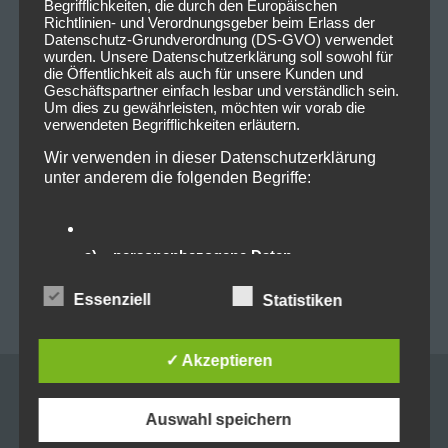
Begrifflichkeiten, die durch den Europäischen
Richtlinien- und Verordnungsgeber beim Erlass der
Tags:
Fegefeuer
,
Feuerschwanz
,
Konzert
,
Datenschutz-Grundverordnung (DS-GVO) verwendet
Löwensaal
,
Nürnberg
wurden. Unsere Datenschutzerklärung soll sowohl für
die Öffentlichkeit als auch für unsere Kunden und
Geschäftspartner einfach lesbar und verständlich sein.
Um dies zu gewährleisten, möchten wir vorab die
verwendeten Begrifflichkeiten erläutern.
0
0
Wir verwenden in dieser Datenschutzerklärung
unter anderem die folgenden Begriffe:
Beitragsnavigation
PREVIOUS POST
NEXT POST
a) personenbezogene Daten
Live on Stage: 2024-03-
Live on Stage: 2024-04-
14 Versengold
14 Rock meets Classic
Personenbezogene Daten sind alle
Essenziell
Statistiken
@Backstage München
@Olympiahalle München
Informationen, die sich auf eine identifizierte oder
identifizierbare natürliche Person (im Folgenden
„betroffene Person") beziehen. Als identifizierbar
✓ Akzeptieren
wird eine natürliche Person angesehen, die direkt
oder indirekt, insbesondere mittels Zuordnung zu
einer Kennung wie einem Namen, zu einer
Leave a reply
Kennnummer, zu Standortdaten, zu einer Online-
Auswahl speichern
Kennung oder zu einem oder mehreren