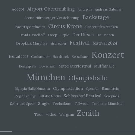
um Aspekte bezüglich Arbeitsleistung,
wirtschaftlicher Lage, Gesundheit, persönlicher
Airport Obertraubling
Accept
Amorphis
Andreas Gabalier
Vorlieben, Interessen, Zuverlässigkeit, Verhalten,
Backstage
Aufenthaltsort oder Ortswechsel dieser
Arena Nürnberger Versicherung
natürlichen Person zu analysieren oder
Circus Krone
vorherzusagen.
Backstage München
Concertbüro Franken
Der Hirsch
Deep Purple
David Hasselhoff
Die Prinzen
Festival
festival 2024
Dropkick Murphys
eisbrecher
f) Pseudonymisierung
Konzert
Godsmack
Hardrock
festival 2025
Kesselhaus
Pseudonymisierung ist die Verarbeitung
personenbezogener Daten in einer Weise, auf
Mittelalterfestival
Muffathalle
Königsplatz
Löwensaal
welche die personenbezogenen Daten ohne
München
Hinzuziehung zusätzlicher Informationen nicht
Olympiahalle
mehr einer spezifischen betroffenen Person
zugeordnet werden können, sofern diese
Olympiastadion
Olympia Halle München
Open Air
Rammstein
zusätzlichen Informationen gesondert aufbewahrt
werden und technischen und organisatorischen
Schlosshof Festival
Regensburg
Saltatio Mortis
Scorpions
Maßnahmen unterliegen, die gewährleisten, dass
Single
Technikum
Tonhalle München
Seiler und Speer
Tollwood
die personenbezogenen Daten nicht einer
identifizierten oder identifizierbaren natürlichen
Zenith
video
Tour
Person zugewiesen werden.
Wargasm
g) Verantwortlicher oder für die