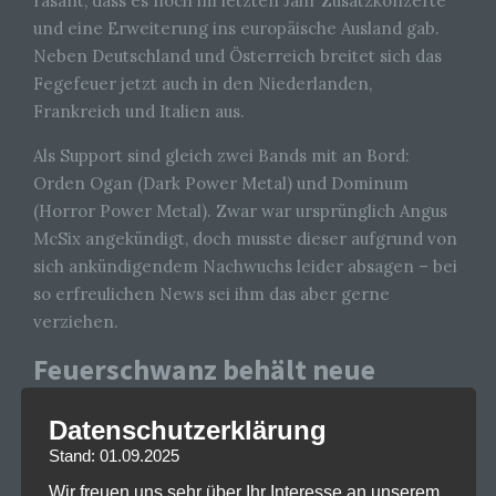
rasant, dass es noch im letzten Jahr Zusatzkonzerte
und eine Erweiterung ins europäische Ausland gab.
Neben Deutschland und Österreich breitet sich das
Fegefeuer jetzt auch in den Niederlanden,
Frankreich und Italien aus.
Als Support sind gleich zwei Bands mit an Bord:
Orden Ogan (Dark Power Metal) und Dominum
(Horror Power Metal). Zwar war ursprünglich Angus
McSix angekündigt, doch musste dieser aufgrund von
sich ankündigendem Nachwuchs leider absagen – bei
so erfreulichen News sei ihm das aber gerne
verziehen.
Feuerschwanz behält neue
Richtung bei
Datenschutzerklärung
Was mit spaßigem Mittelalter-Rock („Mittelalter-
Stand: 01.09.2025
Folk-Comedy”) begann, bekam bereits in den letzten
Wir freuen uns sehr über Ihr Interesse an unserem