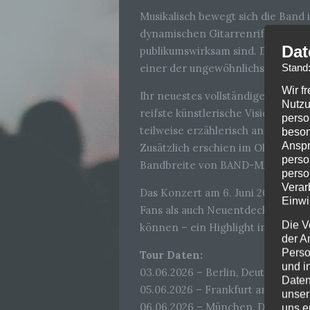
Musikalisch bewegt sich die Band
dynamischen Gitarrenriffs, treib
Dat
publikumswirksam sind. Der Kont
Stand
einer der ungewöhnlichsten und 
Wir f
Ihr neuestes vollständiges Studioa
Nutzu
reifste künstlerische Vision der 
perso
teilweise erzählerisch angelegten
beson
Anspr
Zusätzlich erschien im Oktober 2
perso
Bandbreite von BAND-MAID weiter
perso
Verar
Das Konzert am 6. Juni 2026 in M
Einwi
Fans als auch Neuentdecker auf 
Die V
können – ein Highlight im Konze
der A
Perso
Tour Daten:
und i
03.06.2026 – Berlin, Deutschland
Daten
05.06.2026 – Frankfurt am Main, 
unser
06.06.2026 – München, Deutschla
uns e