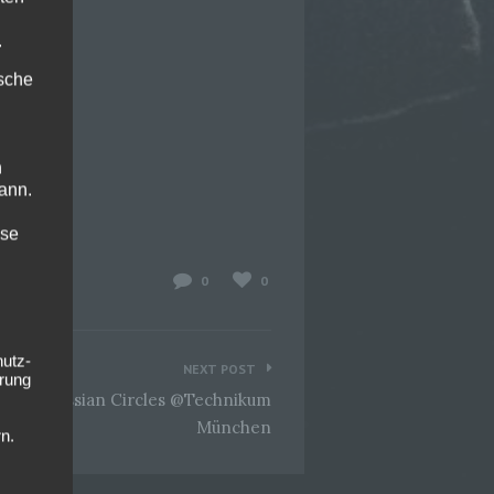
.
ische
n
ann.
ise
0
0
hutz-
NEXT POST
rung
05-21 Russian Circles @Technikum
München
n.