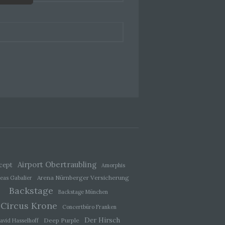
hang
der
, das
Airport Obertraubling
cept
Amorphis
Arena Nürnberger Versicherung
eas Gabalier
Backstage
Backstage München
Circus Krone
Concertbüro Franken
ener
wendet
Der Hirsch
Deep Purple
avid Hasselhoff