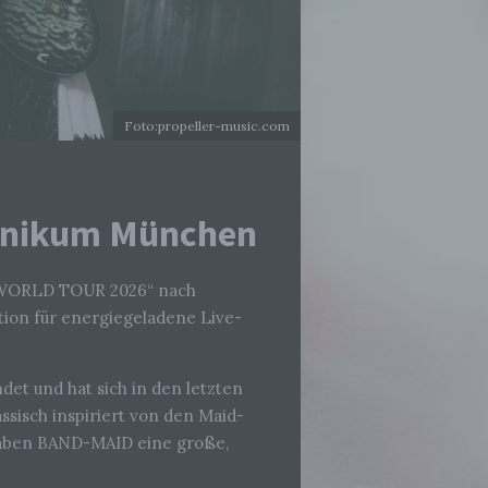
Foto:propeller-music.com
hnikum München
WORLD TOUR 2026“ nach
tion für energiegeladene Live-
det und hat sich in den letzten
sisch inspiriert von den Maid-
 haben BAND-MAID eine große,