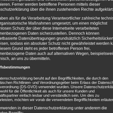
mieren. Ferner werden betroffene Personen mittels dieser
– Bataclan
schutzerklärung über die ihnen zustehenden Rechte aufgeklärt
om – Donington Park
om – Electric Brixton
aben als für die Verarbeitung Verantwortlicher zahlreiche techn
rganisatorische Maßnahmen umgesetzt, um einen möglichst
om – Donington Park
nlosen Schutz der über diese Internetseite verarbeiteten
nenbezogenen Daten sicherzustellen. Dennoch können
netbasierte Datenübertragungen grundsätzlich Sicherheitslücke
isen, sodass ein absoluter Schutz nicht gewährleistet werden k
iesem Grund steht es jeder betroffenen Person frei,
ünchen
,
Technikum
nenbezogene Daten auch auf alternativen Wegen, beispielswe
onisch, an uns zu übermitteln.
ffsbestimmungen
tenschutzerklärung beruht auf den Begrifflichkeiten, die durch den
äischen Richtlinien- und Verordnungsgeber beim Erlass der Datensc
verordnung (DS-GVO) verwendet wurden. Unsere Datenschutzerklä
owohl für die Öffentlichkeit als auch für unsere Kunden und
remo – Tranquilo II – Akustik
Vorankündigung: 2026-
ftspartner einfach lesbar und verständlich sein. Um dies zu
en
leisten, möchten wir vorab die verwendeten Begrifflichkeiten erläuter
erwenden in dieser Datenschutzerklärung unter anderem die