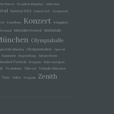
che
Dropkick Murphys
Die Prinzen
eisbrecher
eben,
ival
festival 2024
Godsmack
festival 2025
el
Konzert
ock
Kesselhaus
Königsplatz
Mittelalterfestival
Muffathalle
öwensaal
München
Olympiahalle
 einer
g
Olympiastadion
pia Halle München
Open Air
Regensburg
Rammstein
Saltatio Mortis
losshof Festival
Scorpions
Seiler und Speer
ie
le
Technikum
Tonhalle München
Tollwood
baren
Zenith
video
Tour
Wargasm
rliche
llein
itung