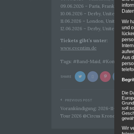
infor
09.06.2026 – Paris, FrankreichLe 
Daten
10.06.2026 – Derby, United Kingd
11.06.2026 – London, United Kingd
Wir h
und o
12.06.2026 – Derby, United Kingd
lücke
perso
Tickets gibt’s unter:
Inter
www.eventim.de
aufwe
Aus d
Tags:
Band-Maid
,
Konzert
,
M
perso
telef
SHARE
Begri
Die Da
Beitragsnavigation
Europ
PREVIOUS POST
Grund
soll s
Vorankündigung: 2026-11-07 In Ext
Geschä
Tour 2026 @Circus Krone Münch
gewähr
Wir v