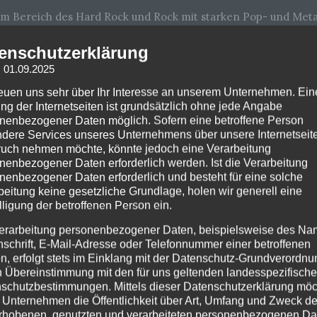
 im Bereich des Hard Rock und Rock mit starken Pop- und Meta
enden Schlagzeugrhythmen und eingängigen Hooks, die sowohl 
enschutzerklärung
rast zwischen der optischen Maid-Ästhetik und dem druckvol
: 01.09.2025
spannendsten Rock-Acts der internationalen Szene.
reuen uns sehr über Ihr Interesse an unserem Unternehmen. Ein
lbum ist „Epic Narratives“, das am 25. September 2024 veröffen
ng der Internetseiten ist grundsätzlich ohne jede Angabe
Band zeigt: ein abwechslungsreiches Set aus kraftvollen Rocks
nenbezogener Daten möglich. Sofern eine betroffene Person
 Tracks, das sowohl bei Fans als auch in der internationalen C
dere Services unseres Unternehmens über unsere Internetseite
uch nehmen möchte, könnte jedoch eine Verarbeitung
025 die EP „SCOOOOOP“, die weitere frische Songs und Anime-T
nenbezogener Daten erforderlich werden. Ist die Verarbeitung
 auslotet.
nenbezogener Daten erforderlich und besteht für eine solche
beitung keine gesetzliche Grundlage, holen wir generell eine
ünchen verspricht damit eine energiegeladene Show zu werden,
lligung der betroffenen Person ein.
eine mitreißende Mischung aus visuellem Konzept und handwe
erarbeitung personenbezogener Daten, beispielsweise des Na
rtkalender des Sommers 2026.
nschrift, E-Mail-Adresse oder Telefonnummer einer betroffenen
n, erfolgt stets im Einklang mit der Datenschutz-Grundverordnu
n Übereinstimmung mit den für uns geltenden landesspezifisch
 – Columbia Theater
schutzbestimmungen. Mittels dieser Datenschutzerklärung mö
Deutschland – Batschkapp
 Unternehmen die Öffentlichkeit über Art, Umfang und Zweck de
nd – Technikum
rhobenen, genutzten und verarbeiteten personenbezogenen Da