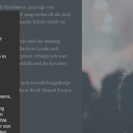
l-Einflüssen, geprägt von
technisch anspruchsvoll als auch
len Sound macht BAND-MAID zu
e
tlicht wurde und die bislang
ongs, melodischen Leads und
harts-Rezeption erfolgreich war.
 in
ie-ins enthält und die kreative
 bei der sich sowohl langjährige
rklich starkem Rock-Sound freuen
mens,
ng
en
chte
r von
ten