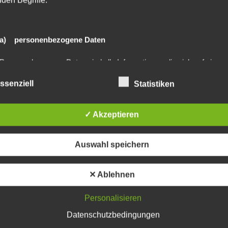
nden Begriffe:
a) personenbezogene Daten
lished. Required fields are marked *
Personenbezogene Daten sind alle Informationen, die sich auf eine
identifizierte oder identifizierbare natürliche Person (im Folgenden
„betroffene Person") beziehen. Als identifizierbar wird eine natürliche
ssenziell
Statistiken
Person angesehen, die direkt oder indirekt, insbesondere mittels
Zuordnung zu einer Kennung wie einem Namen, zu einer Kennnumm
Standortdaten, zu einer Online-Kennung oder zu einem oder mehrer
besonderen Merkmalen, die Ausdruck der physischen, physiologisch
✓ Akzeptieren
genetischen, psychischen, wirtschaftlichen, kulturellen oder sozialen
Identität dieser natürlichen Person sind, identifiziert werden kann.
Auswahl speichern
b) betroffene Person
✕ Ablehnen
Betroffene Person ist jede identifizierte oder identifizierbare natürliche
Person, deren personenbezogene Daten von dem für die Verarbeitun
Personalisieren
Verantwortlichen verarbeitet werden.
Datenschutzbedingungen