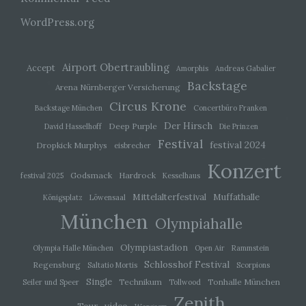
d) Einschränkung der Verarbeitung
WordPress.org
Einschränkung der Verarbeitung ist die
Markierung gespeicherter personenbezogener
Daten mit dem Ziel, ihre künftige Verarbeitung
Airport Obertraubling
Accept
Amorphis
Andreas Gabalier
einzuschränken.
Backstage
Arena Nürnberger Versicherung
Circus Krone
Backstage München
Concertbüro Franken
e) Profiling
Der Hirsch
Deep Purple
David Hasselhoff
Die Prinzen
Festival
festival 2024
Dropkick Murphys
eisbrecher
Profiling ist jede Art der automatisierten
Verarbeitung personenbezogener Daten, die
Konzert
darin besteht, dass diese personenbezogenen
Godsmack
Hardrock
festival 2025
Kesselhaus
Daten verwendet werden, um bestimmte
persönliche Aspekte, die sich auf eine natürliche
Mittelalterfestival
Muffathalle
Königsplatz
Löwensaal
Person beziehen, zu bewerten, insbesondere,
München
um Aspekte bezüglich Arbeitsleistung,
Olympiahalle
wirtschaftlicher Lage, Gesundheit, persönlicher
Vorlieben, Interessen, Zuverlässigkeit, Verhalten,
Olympiastadion
Olympia Halle München
Open Air
Rammstein
Aufenthaltsort oder Ortswechsel dieser
Schlosshof Festival
natürlichen Person zu analysieren oder
Regensburg
Saltatio Mortis
Scorpions
vorherzusagen.
Single
Technikum
Tonhalle München
Seiler und Speer
Tollwood
Zenith
video