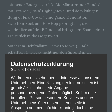
mit neuer Energie zurück. Die Münsteraner Band, die
mit Hits wie „Risin’ High“, „Move“ und dem kultigen
„Ring of Fire-Cover“ eine ganze Generation
zwischen Rock und Hip-Hop geprägt hat, steht
wieder live auf der Bühne und bringt den Sound einer
Ära zurück in die Gegenwart.
Mit ihrem Debütalbum „Time to Move (1994)“
schafften
H-Blockx
nicht nur den Sprung in die
deutschen Charts, sondern auch international große
Datenschutzerklärung
Aufmerksamkeit. Ihr unverkennbarer Mix aus harten
Stand: 01.09.2025
Riffs, Rap-Parts und catchy Refrains war seiner Zeit
voraus – und klingt heute aktueller denn je.
Wir freuen uns sehr über Ihr Interesse an unserem
Unternehmen. Eine Nutzung der Internetseiten ist
Das letzte Album „HBLX“ erschien vor gut 10 Jahren.
grundsätzlich ohne jede Angabe
personenbezogener Daten möglich. Sofern eine
Ob es neue Songs geben wird, bleibt vorerst offen –
betroffene Person besondere Services unseres
sicher ist jedoch: Wer
H-Blockx
live erlebt, darf sich
Unternehmens über unsere Internetseite in
auf eine energiegeladene Show mit jeder Menge
Anspruch nehmen möchte, könnte jedoch eine