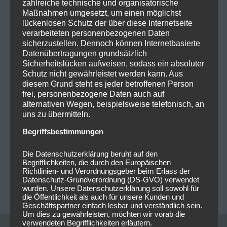
zahlreiche technische und organisatorische
www.facebook.com/HBLOCKXofficial
Maßnahmen umgesetzt, um einen möglichst
lückenlosen Schutz der über diese Internetseite
www.instagram.com/hblockxofficial
verarbeiteten personenbezogenen Daten
sicherzustellen. Dennoch können Internetbasierte
Tags:
H-Blockx
,
München
,
Zenith
Datenübertragungen grundsätzlich
Sicherheitslücken aufweisen, sodass ein absoluter
Schutz nicht gewährleistet werden kann. Aus
diesem Grund steht es jeder betroffenen Person
frei, personenbezogene Daten auch auf
0
0
alternativen Wegen, beispielsweise telefonisch, an
uns zu übermitteln.
Begriffsbestimmungen
Beitragsnavigation
PREVIOUS POST
NEXT POST
Die Datenschutzerklärung beruht auf den
Vorankündigung: 2025-11-
Vorankündigung: 2025-11-
Begrifflichkeiten, die durch den Europäischen
07 Saltatio Mortis –
12 The Plot In You – Tour
Richtlinien- und Verordnungsgeber beim Erlass der
Datenschutz-Grundverordnung (DS-GVO) verwendet
Weltenwanderer Tour
2025 @Zenith München
wurden. Unsere Datenschutzerklärung soll sowohl für
2025 @Zenith München
die Öffentlichkeit als auch für unsere Kunden und
Geschäftspartner einfach lesbar und verständlich sein.
Um dies zu gewährleisten, möchten wir vorab die
verwendeten Begrifflichkeiten erläutern.