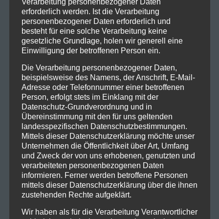
Nostalgie, Schweiß und Crowd-Akrobatik freuen. Zeit,
Verarbeitung personenbezogener Daten
erforderlich werden. Ist die Verarbeitung
nochmal die Baggy Pants rauszuholen!
personenbezogener Daten erforderlich und
besteht für eine solche Verarbeitung keine
Tour Daten:
gesetzliche Grundlage, holen wir generell eine
25.10.2025, Erlangen – E-Werk
Einwilligung der betroffenen Person ein.
26.10.2025, Saarbrücken – Garage
Die Verarbeitung personenbezogener Daten,
29.10.2025, Ulm – Roxy Ulm
beispielsweise des Namens, der Anschrift, E-Mail-
31.10.2025, Offenbach am Main – Stadthalle
Adresse oder Telefonnummer einer betroffenen
Offenbach
Person, erfolgt stets im Einklang mit der
01.11.2025, Bremen, Pier2
Datenschutz-Grundverordnung und in
Übereinstimmung mit den für uns geltenden
02.11.2025, Köln – Palladium
landesspezifischen Datenschutzbestimmungen.
04.11.2025, Hamburg – Docks Hamburg
Mittels dieser Datenschutzerklärung möchte unser
07.11.2025, Berlin – Columbiahalle
Unternehmen die Öffentlichkeit über Art, Umfang
08.11.2025, Münster – Messe+Congress Centrum Halle
und Zweck der von uns erhobenen, genutzten und
verarbeiteten personenbezogenen Daten
09.11.2025, München – Zenith
informieren. Ferner werden betroffene Personen
mittels dieser Datenschutzerklärung über die ihnen
Tickets gibt’s unter:
zustehenden Rechte aufgeklärt.
www.eventim.de
Wir haben als für die Verarbeitung Verantwortlicher
Links: