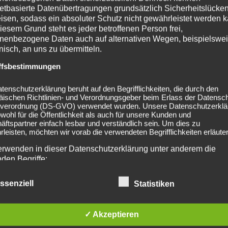
netbasierte Datenübertragungen grundsätzlich Sicherheitslücke
isen, sodass ein absoluter Schutz nicht gewährleistet werden k
iesem Grund steht es jeder betroffenen Person frei,
nenbezogene Daten auch auf alternativen Wegen, beispielswe
onisch, an uns zu übermitteln.
ffsbestimmungen
tenschutzerklärung beruht auf den Begrifflichkeiten, die durch den
lished. Required fields are marked *
äischen Richtlinien- und Verordnungsgeber beim Erlass der Datensc
verordnung (DS-GVO) verwendet wurden. Unsere Datenschutzerklä
owohl für die Öffentlichkeit als auch für unsere Kunden und
ftspartner einfach lesbar und verständlich sein. Um dies zu
leisten, möchten wir vorab die verwendeten Begrifflichkeiten erläuter
erwenden in dieser Datenschutzerklärung unter anderem die
nden Begriffe:
ssenziell
Statistiken
a) personenbezogene Daten
✓ Akzeptieren
Personenbezogene Daten sind alle Informationen, die sich auf eine