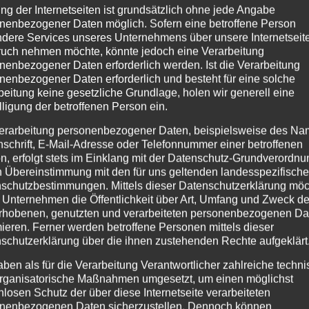
el blieb die Band über Jahrzehnte aktiv und tourt bis heute re
ng der Internetseiten ist grundsätzlich ohne jede Angabe
nenbezogener Daten möglich. Sofern eine betroffene Person
itten.
Uriah Heep
zählt neben Bands wie Deep Purple und Led 
dere Services unseres Unternehmens über unsere Internetseite
isches Erbe wird von Fans auf der ganzen Welt geschätzt.
uch nehmen möchte, könnte jedoch eine Verarbeitung
nenbezogener Daten erforderlich werden. Ist die Verarbeitung
nenbezogener Daten erforderlich und besteht für eine solche
beitung keine gesetzliche Grundlage, holen wir generell eine
riah-heep/
lligung der betroffenen Person ein.
erarbeitung personenbezogener Daten, beispielsweise des Na
nschrift, E-Mail-Adresse oder Telefonnummer einer betroffenen
Site/Index.html
n, erfolgt stets im Einklang mit der Datenschutz-Grundverordnu
n Übereinstimmung mit den für uns geltenden landesspezifisch
schutzbestimmungen. Mittels dieser Datenschutzerklärung mö
 Unternehmen die Öffentlichkeit über Art, Umfang und Zweck de
rhobenen, genutzten und verarbeiteten personenbezogenen Da
mieren. Ferner werden betroffene Personen mittels dieser
schutzerklärung über die ihnen zustehenden Rechte aufgeklärt
aben als für die Verarbeitung Verantwortlicher zahlreiche techn
rganisatorische Maßnahmen umgesetzt, um einen möglichst
schneider @Airport
Bericht zum Feuertanz Fes
nlosen Schutz der über diese Internetseite verarbeiteten
nenbezogenen Daten sicherzustellen. Dennoch können