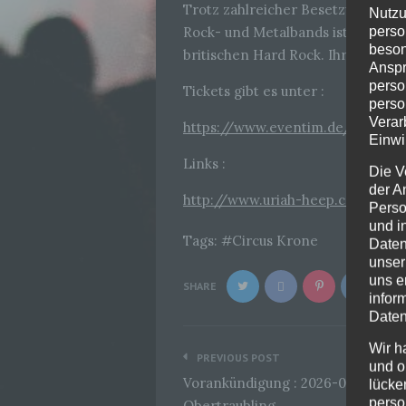
Trotz zahlreicher Besetzungswechs
Nutzu
perso
Rock- und Metalbands ist unbestr
beson
britischen Hard Rock. Ihr musikal
Anspr
perso
Tickets gibt es unter :
perso
Verar
https://www.eventim.de/artist/u
Einwi
Links :
Die V
der A
http://www.uriah-heep.com/2020
Perso
und i
Tags:
Circus Krone
Daten
unser
uns e
SHARE
infor
Daten
Beitragsnavigation
Wir h
PREVIOUS POST
und o
Vorankündigung : 2026-01-09 Dirk
lücke
perso
Obertraubling