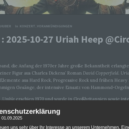
LHUBER
In
KONZERT
,
VORANKÜNDIGUNGEN
: 2025-10-27 Uriah Heep @Cir
kband, die Anfang der 1970er Jahre große Bekanntheit erlangt
einer Figur aus Charles Dickens’ Roman
David Copperfield
.
Uri
 Elemente aus Hard Rock, Progressive Rock und frühen Heavy M
immigen Gesänge, der intensive Einsatz von Hammond-Orgeln 
 ‚Umble
erschien 1970 und wurde in Großbritannien sowie inte
 die Band Klassiker wie
Demons and Wizards
(1972) und
The Magi
enschutzerklärung
ck gelten. Songs wie „Easy Livin’“ oder „Lady in Black“ wurde
: 01.09.2025
reuen uns sehr über Ihr Interesse an unserem Unternehmen. Ein