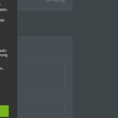
n
ann.
ise
hutz-
rung
n.