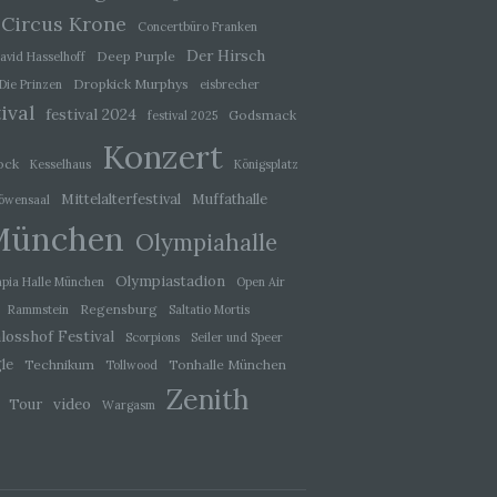
der
Circus Krone
, das
Concertbüro Franken
Der Hirsch
Deep Purple
avid Hasselhoff
Dropkick Murphys
Die Prinzen
eisbrecher
ival
festival 2024
Godsmack
festival 2025
Konzert
ock
Kesselhaus
Königsplatz
Mittelalterfestival
Muffathalle
öwensaal
München
Olympiahalle
Olympiastadion
pia Halle München
Open Air
Regensburg
Rammstein
Saltatio Mortis
ener
wendet
losshof Festival
Scorpions
Seiler und Speer
che
le
Technikum
Tonhalle München
Tollwood
eben,
Zenith
video
Tour
el
Wargasm