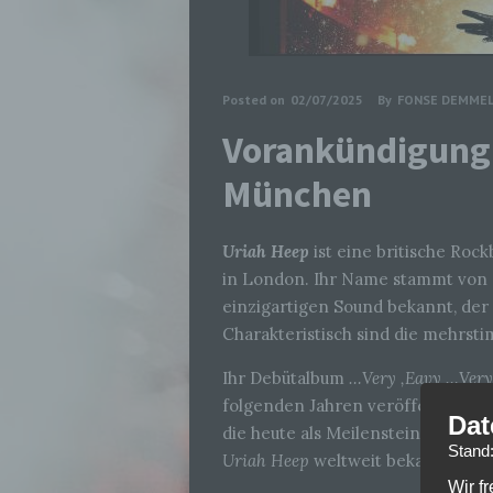
Posted on
02/07/2025
By
FONSE DEMME
Vorankündigung 
München
Uriah Heep
ist eine britische Roc
in London. Ihr Name stammt von 
einzigartigen Sound bekannt, der
Charakteristisch sind die mehrst
Ihr Debütalbum
…Very ‚Eavy …Very
folgenden Jahren veröffentlichte
Dat
die heute als Meilensteine des Ro
Stand
Uriah Heep
weltweit bekannt.
Wir f