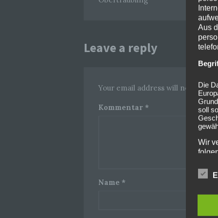
Inter
aufwe
Aus d
perso
Leave a reply
telef
Begri
Die Da
Your email address will not be pub
Europ
Grund
Kommentar
*
soll s
Geschä
gewähr
Wir v
folge
E
Name
*