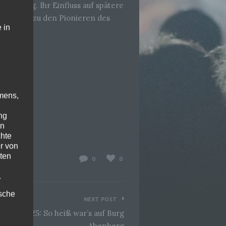
gelmäßig. Ihr Einfluss auf spätere
Zeppelin zu den Pionieren des
 in
mens,
ng
en
chte
r von
ten
0
0
.
ische
NEXT POST
tival 2025: So heiß war’s auf Burg
Abenberg