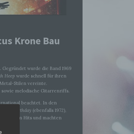
cus Krone Bau
e. Gegründet wurde die Band 1969
ah Heep
wurde schnell für ihren
etal-Stilen vereinte.
sowie melodische Gitarrenriffs.
rnational beachtet. In den
cian’s Birthday
(ebenfalls 1972),
n zu großen Hits und machten
e