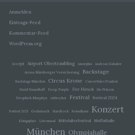
Anmelden
c) Verarbeitung
Eintrags-Feed
Verarbeitung ist jeder mit oder ohne Hilfe
Kommentar-Feed
automatisierter Verfahren ausgeführte Vorgang
oder jede solche Vorgangsreihe im
WordPress.org
Zusammenhang mit personenbezogenen Daten
wie das Erheben, das Erfassen, die
Organisation, das Ordnen, die Speicherung, die
Anpassung oder Veränderung, das Auslesen,
Airport Obertraubling
Accept
Amorphis
Andreas Gabalier
das Abfragen, die Verwendung, die Offenlegung
Backstage
durch Übermittlung, Verbreitung oder eine andere
Arena Nürnberger Versicherung
Form der Bereitstellung, den Abgleich oder die
Circus Krone
Verknüpfung, die Einschränkung, das Löschen
Backstage München
Concertbüro Franken
oder die Vernichtung.
Der Hirsch
Deep Purple
David Hasselhoff
Die Prinzen
Festival
festival 2024
Dropkick Murphys
eisbrecher
d) Einschränkung der Verarbeitung
Konzert
Godsmack
Hardrock
festival 2025
Kesselhaus
Einschränkung der Verarbeitung ist die
Mittelalterfestival
Muffathalle
Königsplatz
Löwensaal
Markierung gespeicherter personenbezogener
München
Daten mit dem Ziel, ihre künftige Verarbeitung
Olympiahalle
einzuschränken.