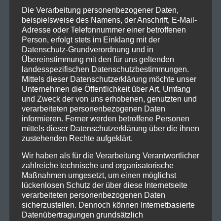
Tickets gibt es unter :
Die Verarbeitung personenbezogener Daten,
beispielsweise des Namens, der Anschrift, E-Mail-
https://www.eventim.de/artist/ian-paice/ian-paice-
Adresse oder Telefonnummer einer betroffenen
feat-purpendicular-3592644/
Person, erfolgt stets im Einklang mit der
Datenschutz-Grundverordnung und in
Links :
Übereinstimmung mit den für uns geltenden
landesspezifischen Datenschutzbestimmungen.
https://www.facebook.com/PDWorldwide/?
Mittels dieser Datenschutzerklärung möchte unser
Unternehmen die Öffentlichkeit über Art, Umfang
locale=de_DE
und Zweck der von uns erhobenen, genutzten und
verarbeiteten personenbezogenen Daten
Tags:
Airport Obertraubling
informieren. Ferner werden betroffene Personen
mittels dieser Datenschutzerklärung über die ihnen
zustehenden Rechte aufgeklärt.
Wir haben als für die Verarbeitung Verantwortlicher
zahlreiche technische und organisatorische
0
0
Maßnahmen umgesetzt, um einen möglichst
lückenlosen Schutz der über diese Internetseite
verarbeiteten personenbezogenen Daten
Beitragsnavigation
PREVIOUS POST
NEXT POST
sicherzustellen. Dennoch können Internetbasierte
Datenübertragungen grundsätzlich
Vorankündigung : 2025-
Vorankündigung : 2026-