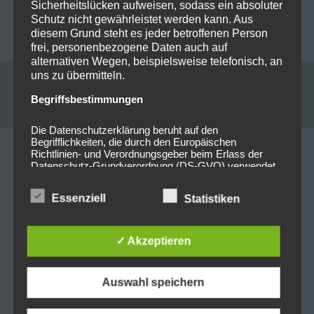
Sicherheitslücken aufweisen, sodass ein absoluter
09-14 Primal Fear
01-09 Dirkschneider
Schutz nicht gewährleistet werden kann. Aus
@Airport Obertraubling
@Airport Obertraubling
diesem Grund steht es jeder betroffenen Person
frei, personenbezogene Daten auch auf
alternativen Wegen, beispielsweise telefonisch, an
uns zu übermitteln.
Leave a reply
Begriffsbestimmungen
Die Datenschutzerklärung beruht auf den
Begrifflichkeiten, die durch den Europäischen
Richtlinien- und Verordnungsgeber beim Erlass der
Your email address will not be published. Required
Datenschutz-Grundverordnung (DS-GVO) verwendet
fields are marked *
wurden. Unsere Datenschutzerklärung soll sowohl für
die Öffentlichkeit als auch für unsere Kunden und
Essenziell
Statistiken
Geschäftspartner einfach lesbar und verständlich sein.
Kommentar
*
Um dies zu gewährleisten, möchten wir vorab die
verwendeten Begrifflichkeiten erläutern.
✓ Akzeptieren
Wir verwenden in dieser Datenschutzerklärung
unter anderem die folgenden Begriffe:
Auswahl speichern
Name
*