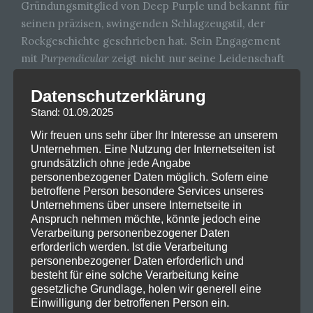
Gründungsmitglied von Deep Purple und bekannt für
seinen präzisen, swingenden Schlagzeugstil, der
Rockgeschichte geschrieben hat. Sein Engagement
mit
Purpendicular
zeigt nicht nur seine Leidenschaft
für Musik, sondern auch seine Wertschätzung
gegenüber talentierten Tribute-Künstlern. Bei den
Datenschutzerklärung
Konzerten bringt er die Klassiker wie „Smoke on the
Stand: 01.09.2025
Water“, „Child in Time“ oder „Black Night“ mit
Wir freuen uns sehr über Ihr Interesse an unserem
beeindruckender Energie auf die Bühne.
Unternehmen. Eine Nutzung der Internetseiten ist
grundsätzlich ohne jede Angabe
Die Fans erleben dabei eine authentische Deep-
personenbezogener Daten möglich. Sofern eine
Purple-Atmosphäre, gepaart mit der Virtuosität eines
betroffene Person besondere Services unseres
Unternehmens über unsere Internetseite in
Weltklasse-Drummers.
Paice
und
Purpendicular
Anspruch nehmen möchte, könnte jedoch eine
touren regelmäßig durch Europa und begeistern ein
Verarbeitung personenbezogener Daten
breites Publikum – von alten Rockfans bis hin zu
erforderlich werden. Ist die Verarbeitung
neuen Generationen. Ihre Shows sind ein Muss für
personenbezogener Daten erforderlich und
besteht für eine solche Verarbeitung keine
Liebhaber klassischer Rockmusik und ein Beweis
gesetzliche Grundlage, holen wir generell eine
dafür, dass der Spirit von Deep Purple weiterlebt.
Einwilligung der betroffenen Person ein.