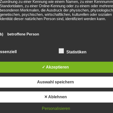
Zuordnung zu einer Kennung wie einem Namen, zu einer Kennnumm
ategorie/tickets
Standortdaten, zu einer Online-Kennung oder zu einem oder mehrer
besonderen Merkmalen, die Ausdruck der physischen, physiologisch
genetischen, psychischen, wirtschaftlichen, kulturellen oder sozialen
,
Festival
,
grindcore
,
Open Air
,
party san
Identität dieser natürlichen Person sind, identifiziert werden kann.
b) betroffene Person
Betroffene Person ist jede identifizierte oder identifizierbare natürliche
Person, deren personenbezogene Daten von dem für die Verarbeitun
ssenziell
Statistiken
Verantwortlichen verarbeitet werden.
e Williams – Britpop Tour
Vorankündigung : 2025-
ereits ausverkauft)
✓ Akzeptieren
c) Verarbeitung
Verarbeitung ist jeder mit oder ohne Hilfe automatisierter Verfahren
Auswahl speichern
ausgeführte Vorgang oder jede solche Vorgangsreihe im Zusammen
mit personenbezogenen Daten wie das Erheben, das Erfassen, die
Organisation, das Ordnen, die Speicherung, die Anpassung oder
✕ Ablehnen
Veränderung, das Auslesen, das Abfragen, die Verwendung, die
Offenlegung durch Übermittlung, Verbreitung oder eine andere Form 
Bereitstellung, den Abgleich oder die Verknüpfung, die Einschränkung
lished. Required fields are marked *
Personalisieren
Löschen oder die Vernichtung.