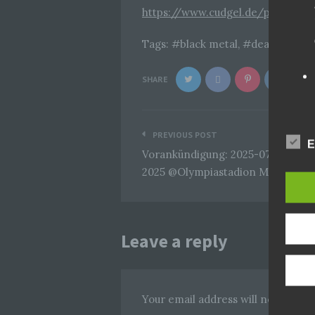
https://www.cudgel.de/produkt-k
Tags:
black metal
,
death metal
SHARE
Beitragsnavigation
PREVIOUS POST
E
Vorankündigung: 2025-07-26 Robbi
2025 @Olympiastadion München (b
Leave a reply
Your email address will not be pub