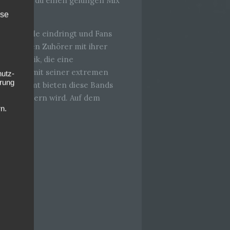
ier erlebst du einen gelungen Mix
ise
in die Seele eindringt und Fans
fs, die den Zuhörer mit ihrer
sche Musik, die eine
core, der mit seiner extremen
hutz-
rung
 Insgesamt bieten diese Bands
ad begeistern wird. Auf dem
n.