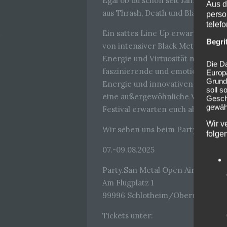
Egal ob du schon seit Jahren dabe
Aus d
aus Thrash, Death und Black Meta
perso
telef
Ein sattes Line Up erwartet euch.
Begri
von intensiver Black Metal-Musik 
Energie und Virtuosität mitreiße
Die Da
faszinierende und emotionale S
Europ
Grund
Energie und innovativen Soundges
soll s
eine außergewöhnliche Vielfalt an
Geschä
gewähr
Festival erwarten euch aber noch 
Wir v
Wir sehen uns beim Party San Open
folge
07.-09.08.2025
Party.San Metal Open Air
Am Flugplatz 1
99996 Schlotheim/Obermehler
Tickets unter: