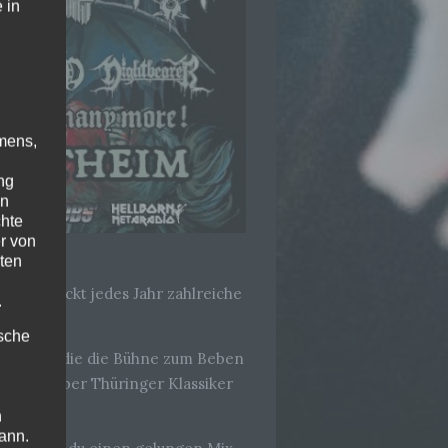
 in
mens,
ng
en
chte
r von
ten
nd und lockt jedes Jahr zahlreiche
.
ische
wcomern, die die Bühne zum Beben
legung. Über Thüringer Klassiker
n
ann.