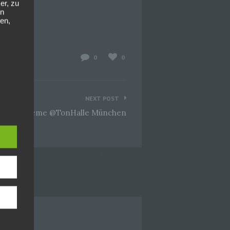
er, zu
en
en,
0
0
NEXT POST
g
08-03 Extreme @TonHalle München
hang
der
, das