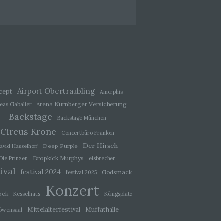
g
ie
baren
Airport Obertraubling
cept
Amorphis
Arena Nürnberger Versicherung
eas Gabalier
rliche
llein
Backstage
Backstage München
itung
Circus Krone
tel
Concertbüro Franken
Der Hirsch
Deep Purple
avid Hasselhoff
sweise
recht
Dropkick Murphys
Die Prinzen
eisbrecher
ival
festival 2024
Godsmack
festival 2025
Konzert
ock
Kesselhaus
Königsplatz
Mittelalterfestival
Muffathalle
öwensaal
de,