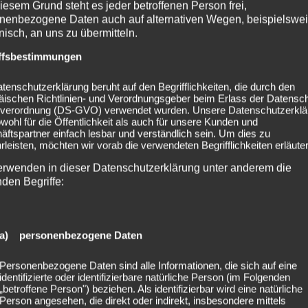
i bist oder dein erstes Mal beim Party San Open Air erlebst, h
iesem Grund steht es jeder betroffenen Person frei,
l, mit einem kleinen Schuss Grindcore am Morgen.
nenbezogene Daten auch auf alternativen Wegen, beispielswe
onisch, an uns zu übermitteln.
Gorgoroth
schafft eine dunkle, kraftvolle Atmosphäre, die tief 
ffsbestimmungen
begeistert.
Dark Angel
überzeugt durch schnelle, technische Rif
n.
Tritykon
besticht durch ihre düsteren Klänge und atmosphäri
tenschutzerklärung beruht auf den Begrifflichkeiten, die durch den
timmung erzeugen.
Napalm Death
ist ein Meilenstein des Grind
äischen Richtlinien- und Verordnungsgeber beim Erlass der Datensc
verordnung (DS-GVO) verwendet wurden. Unsere Datenschutzerklä
taltung die Grenzen des Genres immer wieder neu definiert.
owohl für die Öffentlichkeit als auch für unsere Kunden und
 musikalischer Qualität und Leidenschaft, die jeden Metal-He
ftspartner einfach lesbar und verständlich sein. Um dies zu
leisten, möchten wir vorab die verwendeten Begrifflichkeiten erläuter
viele weitere Bands.
erwenden in dieser Datenschutzerklärung unter anderem die
 Air – das Festival, das Metal-Herzen höher schlagen lässt!
nden Begriffe:
a) personenbezogene Daten
Personenbezogene Daten sind alle Informationen, die sich auf eine
identifizierte oder identifizierbare natürliche Person (im Folgenden
„betroffene Person") beziehen. Als identifizierbar wird eine natürliche
Person angesehen, die direkt oder indirekt, insbesondere mittels