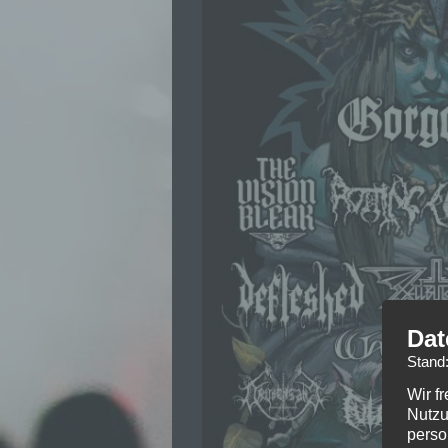
Dat
Stand
Wir f
Nutzu
perso