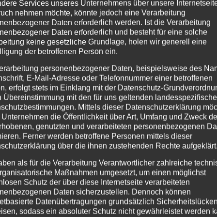
dere Services unseres Unternehmens über unsere Internetseite
uch nehmen möchte, könnte jedoch eine Verarbeitung
nenbezogener Daten erforderlich werden. Ist die Verarbeitung
nenbezogener Daten erforderlich und besteht für eine solche
beitung keine gesetzliche Grundlage, holen wir generell eine
lligung der betroffenen Person ein.
erarbeitung personenbezogener Daten, beispielsweise des Na
nschrift, E-Mail-Adresse oder Telefonnummer einer betroffenen
n, erfolgt stets im Einklang mit der Datenschutz-Grundverordnu
n Übereinstimmung mit den für uns geltenden landesspezifisch
schutzbestimmungen. Mittels dieser Datenschutzerklärung mö
 Unternehmen die Öffentlichkeit über Art, Umfang und Zweck de
rhobenen, genutzten und verarbeiteten personenbezogenen Da
mieren. Ferner werden betroffene Personen mittels dieser
er bekanntesten und beliebtesten Metal-Festivals in Deutschla
schutzerklärung über die ihnen zustehenden Rechte aufgeklärt
aben als für die Verarbeitung Verantwortlicher zahlreiche techn
rganisatorische Maßnahmen umgesetzt, um einen möglichst
tige Mischung aus bekannten Bands und vielversprechenden Ne
nlosen Schutz der über diese Internetseite verarbeiteten
 Highlights, gibt es auch ein umfangreiche Angebot zur Verpf
nenbezogenen Daten sicherzustellen. Dennoch können
„Brathahn statt Satan“, bis hin zu veganen Gerichten.
netbasierte Datenübertragungen grundsätzlich Sicherheitslücke
isen, sodass ein absoluter Schutz nicht gewährleistet werden k