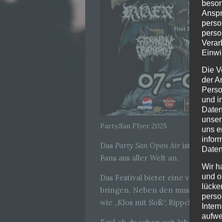
beson
Anspr
perso
perso
Verar
Einwi
Die V
der A
Perso
und i
Daten
unser
Party.San Flyer 2025
uns e
infor
Das
Party San Open Air
ist eines d
Daten
Fans aus aller Welt an.
Wir h
und o
Das Festival bietet eine vielfäl
lücke
bringen. Neben den musikalischen
perso
wie „Klos mit Soß“, Rippchen vom 
Inter
aufwe