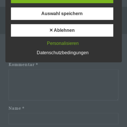
Kennnummer, zu Standortdaten, zu einer Online-
Kennung oder zu einem oder mehreren
besonderen Merkmalen, die Ausdruck der
Auswahl speichern
physischen, physiologischen, genetischen,
Leave a reply
psychischen, wirtschaftlichen, kulturellen oder
sozialen Identität dieser natürlichen Person sind,
✕ Ablehnen
identifiziert werden kann.
Personalisieren
Your email address will not be published. Required
b) betroffene Person
Datenschutzbedingungen
fields are marked *
Betroffene Person ist jede identifizierte oder
Kommentar
*
identifizierbare natürliche Person, deren
personenbezogene Daten von dem für die
Verarbeitung Verantwortlichen verarbeitet
werden.
c) Verarbeitung
Name
*
Verarbeitung ist jeder mit oder ohne Hilfe
automatisierter Verfahren ausgeführte Vorgang
oder jede solche Vorgangsreihe im
Zusammenhang mit personenbezogenen Daten