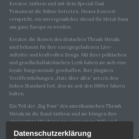
Kreator, Anthrax und mit dem Special Gast
Testament die Bühne betreten. Dieses Konzert
verspricht, ein unvergesslicher Abend für Metal-Fans
aus ganz Europa zu werden.
Kreator, die Ikonen des deutschen Thrash Metals,
sind bekannt für ihre energiegeladenen Live-
Auftritte und kraftvollen Songs. Mit ihrer politischen
und gesellschaftskritischen Lyrik haben sie sich eine
loyale Fangemeinde geschaffen. Ihre jüngsten
Veröffentlichungen „Hate über alles“ setzen den
hohen Standard fort, den sie seit den 1980er Jahren
halten.
Ein Teil der „Big Four“ des amerikanischen Thrash
Metals ist die Band Anthrax und sie bringen ihre
einzigartige Mischung aus aggressiven Riffs und
eingängigen Melodien nach München. Mit Klassikern
Datenschutzerklärung
wie „Madhouse“ und „Caught in a Mosh“ werden sie