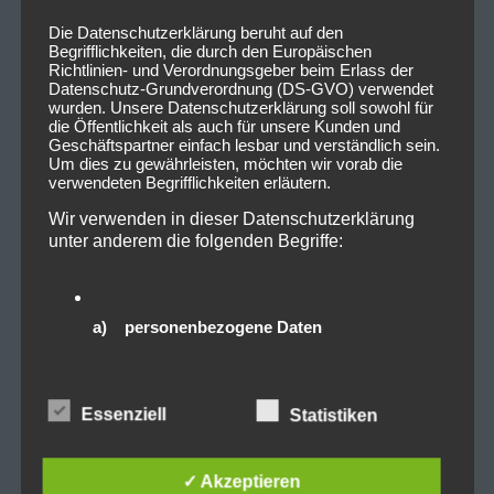
Die Datenschutzerklärung beruht auf den
Tags:
Anthrax
,
Konzert
,
Kreator
,
München
,
Begrifflichkeiten, die durch den Europäischen
Richtlinien- und Verordnungsgeber beim Erlass der
Testament
,
Zenith
Datenschutz-Grundverordnung (DS-GVO) verwendet
wurden. Unsere Datenschutzerklärung soll sowohl für
die Öffentlichkeit als auch für unsere Kunden und
Geschäftspartner einfach lesbar und verständlich sein.
Um dies zu gewährleisten, möchten wir vorab die
verwendeten Begrifflichkeiten erläutern.
0
0
Wir verwenden in dieser Datenschutzerklärung
unter anderem die folgenden Begriffe:
Beitragsnavigation
PREVIOUS POST
NEXT POST
Vorankündigung: 2024-
Vorankündigung: In
a) personenbezogene Daten
10-08 Alice Cooper
Extremo –
@Olympiahalle München
Wolkenschieber Tour
Personenbezogene Daten sind alle
Winter 2024 @Zenith
Informationen, die sich auf eine identifizierte oder
identifizierbare natürliche Person (im Folgenden
Essenziell
Statistiken
München und @KIA
„betroffene Person") beziehen. Als identifizierbar
Metropol Arena
wird eine natürliche Person angesehen, die direkt
oder indirekt, insbesondere mittels Zuordnung zu
Nürnberg
✓ Akzeptieren
einer Kennung wie einem Namen, zu einer