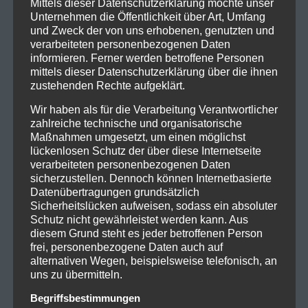
Tickets, bevor sie ausverkauft sind!
Mittels dieser Datenschutzerklärung möchte unser
Unternehmen die Öffentlichkeit über Art, Umfang
Tour Daten:
und Zweck der von uns erhobenen, genutzten und
verarbeiteten personenbezogenen Daten
30.11.2024, Düsseldorf – Mitsubishi Electric HALLE
informieren. Ferner werden betroffene Personen
01.12.2024, München – Zenith
mittels dieser Datenschutzerklärung über die ihnen
07.12.2024, Stuttgart – Hanns-Martin-Schleyer-Halle
zustehenden Rechte aufgeklärt.
08.12.2024, Berlin – Uber Eats Music Hall
Wir haben als für die Verarbeitung Verantwortlicher
13.12.2024, Frankfurt – myticket Jahrhunderthalle
zahlreiche technische und organisatorische
14.12.2024, Hamburg – Inselpark Arena
Maßnahmen umgesetzt, um einen möglichst
lückenlosen Schutz der über diese Internetseite
Tickets gibt’s unter:
verarbeiteten personenbezogenen Daten
www.eventim.de
sicherzustellen. Dennoch können Internetbasierte
Datenübertragungen grundsätzlich
Links:
Sicherheitslücken aufweisen, sodass ein absoluter
Schutz nicht gewährleistet werden kann. Aus
www.kreator-terrorzone.de
diesem Grund steht es jeder betroffenen Person
www.facebook.com/KreatorOfficial
frei, personenbezogene Daten auch auf
www.instagram.com/kreatorofficial
alternativen Wegen, beispielsweise telefonisch, an
www.anthrax.com
uns zu übermitteln.
www.facebook.com/anthrax
Begriffsbestimmungen
www.instagram.com/anthrax