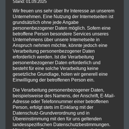
Stand: 01.09.2025
sicher für ausgelassene Stimmung sorgen. Ihre Live-
Wir freuen uns sehr über Ihr Interesse an unserem
Performance ist bekannt für ihre Intensität und
Unternehmen. Eine Nutzung der Internetseiten ist
Spielfreude.
grundsätzlich ohne jede Angabe
personenbezogener Daten möglich. Sofern eine
Als Special Gust kommt eine weitere Größe des
betroffene Person besondere Services unseres
thrashigen Sounds der Bay Area – Testament und
Unternehmens über unsere Internetseite in
Anspruch nehmen möchte, könnte jedoch eine
vervollständigt das Line-up mit ihrer technisch
Verarbeitung personenbezogener Daten
anspruchsvollen Musik und charismatischen
erforderlich werden. Ist die Verarbeitung
Bühnenpräsenz. Bekannte Hymnen wie „Over the
personenbezogener Daten erforderlich und
Wall“ und „Into the Pit“ versprechen Moshpits der
besteht für eine solche Verarbeitung keine
gesetzliche Grundlage, holen wir generell eine
Extraklasse.
Einwilligung der betroffenen Person ein.
Dieses kraftvolle Trio bringt die perfekte Mischung
Die Verarbeitung personenbezogener Daten,
aus Nostalgie und neuer Energie, die Fans
beispielsweise des Namens, der Anschrift, E-Mail-
gleichermaßen begeistern wird. Das Konzert in der
Adresse oder Telefonnummer einer betroffenen
Person, erfolgt stets im Einklang mit der
Olympiahalle wird ein Muss für jeden Metal-Fan, der
Datenschutz-Grundverordnung und in
die rohe Energie und die meisterliche Performance
Übereinstimmung mit den für uns geltenden
dieser Bands erleben möchte. Sichert euch eure
landesspezifischen Datenschutzbestimmungen.