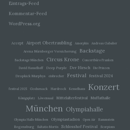
Eintrags-Feed
persönliche Aspekte, die sich auf eine natürliche
Person beziehen, zu bewerten, insbesondere,
um Aspekte bezüglich Arbeitsleistung,
Kommentar-Feed
wirtschaftlicher Lage, Gesundheit, persönlicher
Vorlieben, Interessen, Zuverlässigkeit, Verhalten,
WordPress.org
Aufenthaltsort oder Ortswechsel dieser
natürlichen Person zu analysieren oder
vorherzusagen.
Airport Obertraubling
Accept
Amorphis
Andreas Gabalier
Backstage
Arena Nürnberger Versicherung
f) Pseudonymisierung
Circus Krone
Backstage München
Concertbüro Franken
Der Hirsch
Deep Purple
Pseudonymisierung ist die Verarbeitung
David Hasselhoff
Die Prinzen
personenbezogener Daten in einer Weise, auf
Festival
festival 2024
Dropkick Murphys
eisbrecher
welche die personenbezogenen Daten ohne
Hinzuziehung zusätzlicher Informationen nicht
Konzert
mehr einer spezifischen betroffenen Person
Godsmack
Hardrock
festival 2025
Kesselhaus
zugeordnet werden können, sofern diese
zusätzlichen Informationen gesondert aufbewahrt
Mittelalterfestival
Muffathalle
Königsplatz
Löwensaal
werden und technischen und organisatorischen
München
Maßnahmen unterliegen, die gewährleisten, dass
Olympiahalle
die personenbezogenen Daten nicht einer
identifizierten oder identifizierbaren natürlichen
Olympiastadion
Olympia Halle München
Open Air
Rammstein
Person zugewiesen werden.
Schlosshof Festival
Regensburg
Saltatio Mortis
Scorpions