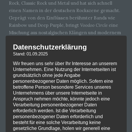
Rock, Classic Rock und Metal und hat sich schnell
einen Namen in der deutschen Rockszene gemacht.
Geprägt von den Einflüssen berühmter Bands wie
Rainbow und Deep Purple, bringt
Voodoo Circle
eine
Mischung aus nostalgischen Klängen und modernem
Rock in ihre Musik.
Datenschutzerklärung
Die Band besteht aus talentierten Musikern, darunter
Stand: 01.09.2025
der charismatische Sänger David Readman und der
Wir freuen uns sehr über Ihr Interesse an unserem
virtuose Gitarrist Alex Beyrodt. Ihre Texte behandeln
Unternehmen. Eine Nutzung der Internetseiten ist
häufig Themen wie Liebe, Verlust und persönliche
grundsätzlich ohne jede Angabe
Kämpfe, was eine emotionale Tiefe in ihre Lieder
personenbezogener Daten möglich. Sofern eine
betroffene Person besondere Services unseres
bringt. Mit kraftvollen Riffs, melodischen Hooks und
Unternehmens über unsere Internetseite in
beeindruckenden Soli gelingt es
Voodoo Circle
, sowohl
Anspruch nehmen möchte, könnte jedoch eine
die Herzen der Rockfans als auch die der Kritiker zu
Verarbeitung personenbezogener Daten
erobern.
erforderlich werden. Ist die Verarbeitung
personenbezogener Daten erforderlich und
In ihren Live-Auftritten überzeugt die Band durch
besteht für eine solche Verarbeitung keine
gesetzliche Grundlage, holen wir generell eine
energiegeladene Performances, die das Publikum