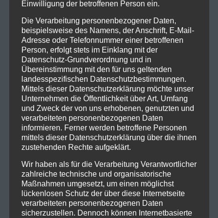
Einwilligung der betroffenen Person ein.
mitreißen.
Voodoo Circle
hat mehrere Alben
veröffentlicht und tourt regelmäßig, um ihre Musik
Die Verarbeitung personenbezogener Daten,
beispielsweise des Namens, der Anschrift, E-Mail-
einem breiten Publikum zugänglich zu machen. Ihre
Adresse oder Telefonnummer einer betroffenen
Leidenschaft für Rockmusik und ihre kreative
Person, erfolgt stets im Einklang mit der
Energie machen
Voodoo Circle
zu einer
Datenschutz-Grundverordnung und in
bemerkenswerten Band in der heutigen Musikszene.
Übereinstimmung mit den für uns geltenden
landesspezifischen Datenschutzbestimmungen.
Links :
Facebook
Mittels dieser Datenschutzerklärung möchte unser
Unternehmen die Öffentlichkeit über Art, Umfang
Tickets unter :
Voodoo Circle – Termine & Tickets –
und Zweck der von uns erhobenen, genutzten und
verarbeiteten personenbezogenen Daten
2024 (eventim.de)
informieren. Ferner werden betroffene Personen
mittels dieser Datenschutzerklärung über die ihnen
Tags:
Airport Obertraubling
zustehenden Rechte aufgeklärt.
Wir haben als für die Verarbeitung Verantwortlicher
zahlreiche technische und organisatorische
Maßnahmen umgesetzt, um einen möglichst
lückenlosen Schutz der über diese Internetseite
0
0
verarbeiteten personenbezogenen Daten
sicherzustellen. Dennoch können Internetbasierte