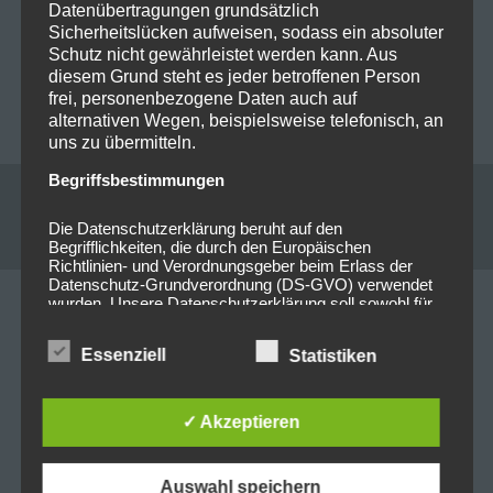
Datenübertragungen grundsätzlich
Beitragsnavigation
Sicherheitslücken aufweisen, sodass ein absoluter
PREVIOUS POST
NEXT POST
Schutz nicht gewährleistet werden kann. Aus
Live on Stage: 2024-10-19
Vorankündigung : 2024-
diesem Grund steht es jeder betroffenen Person
Within Temptation
11-12 Black Stone Cherry
frei, personenbezogene Daten auch auf
@Zenith München
@ Muffathalle München
alternativen Wegen, beispielsweise telefonisch, an
uns zu übermitteln.
Begriffsbestimmungen
Leave a reply
Die Datenschutzerklärung beruht auf den
Begrifflichkeiten, die durch den Europäischen
Richtlinien- und Verordnungsgeber beim Erlass der
Datenschutz-Grundverordnung (DS-GVO) verwendet
wurden. Unsere Datenschutzerklärung soll sowohl für
Your email address will not be published. Required
die Öffentlichkeit als auch für unsere Kunden und
Geschäftspartner einfach lesbar und verständlich sein.
fields are marked *
Essenziell
Statistiken
Um dies zu gewährleisten, möchten wir vorab die
verwendeten Begrifflichkeiten erläutern.
Kommentar
*
Wir verwenden in dieser Datenschutzerklärung
✓ Akzeptieren
unter anderem die folgenden Begriffe:
Auswahl speichern