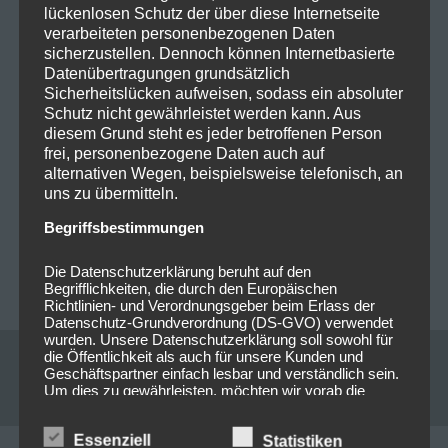
https://www.facebook.com/StatusQuoOfficial
lückenlosen Schutz der über diese Internetseite
verarbeiteten personenbezogenen Daten
sicherzustellen. Dennoch können Internetbasierte
Datenübertragungen grundsätzlich
Sicherheitslücken aufweisen, sodass ein absoluter
0
0
Schutz nicht gewährleistet werden kann. Aus
diesem Grund steht es jeder betroffenen Person
frei, personenbezogene Daten auch auf
Beitragsnavigation
alternativen Wegen, beispielsweise telefonisch, an
PREVIOUS POST
NEXT POST
uns zu übermitteln.
Vorankündigung : 2024-
Vorankündigung : 2024-
Begriffsbestimmungen
06-15 Rock Antenne
05-19 KK`S Priest
Open Air @Showpalast
@Backstage München
Die Datenschutzerklärung beruht auf den
München
Begrifflichkeiten, die durch den Europäischen
Richtlinien- und Verordnungsgeber beim Erlass der
Datenschutz-Grundverordnung (DS-GVO) verwendet
wurden. Unsere Datenschutzerklärung soll sowohl für
die Öffentlichkeit als auch für unsere Kunden und
Geschäftspartner einfach lesbar und verständlich sein.
Leave a reply
Um dies zu gewährleisten, möchten wir vorab die
verwendeten Begrifflichkeiten erläutern.
Wir verwenden in dieser Datenschutzerklärung
Essenziell
Statistiken