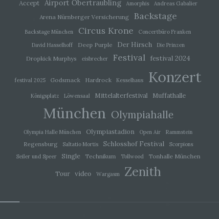
Airport Obertraubling
Accept
Amorphis
Andreas Gabalier
Einschränkung der Verarbeitung ist die
Backstage
Arena Nürnberger Versicherung
Markierung gespeicherter personenbezogener
Circus Krone
Daten mit dem Ziel, ihre künftige Verarbeitung
Backstage München
Concertbüro Franken
einzuschränken.
Der Hirsch
Deep Purple
David Hasselhoff
Die Prinzen
Festival
festival 2024
Dropkick Murphys
eisbrecher
e) Profiling
Konzert
Godsmack
Hardrock
festival 2025
Kesselhaus
Profiling ist jede Art der automatisierten
Mittelalterfestival
Muffathalle
Königsplatz
Löwensaal
Verarbeitung personenbezogener Daten, die
darin besteht, dass diese personenbezogenen
München
Olympiahalle
Daten verwendet werden, um bestimmte
persönliche Aspekte, die sich auf eine natürliche
Olympiastadion
Person beziehen, zu bewerten, insbesondere,
Olympia Halle München
Open Air
Rammstein
um Aspekte bezüglich Arbeitsleistung,
Schlosshof Festival
Regensburg
Saltatio Mortis
Scorpions
wirtschaftlicher Lage, Gesundheit, persönlicher
Single
Technikum
Tonhalle München
Vorlieben, Interessen, Zuverlässigkeit, Verhalten,
Seiler und Speer
Tollwood
Aufenthaltsort oder Ortswechsel dieser
Zenith
video
natürlichen Person zu analysieren oder
Tour
Wargasm
vorherzusagen.
f) Pseudonymisierung