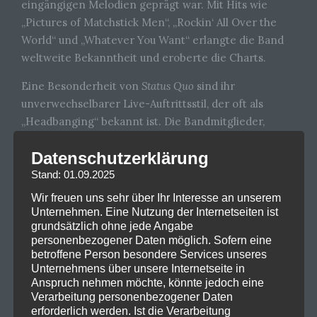
eingängigen Melodien geprägt war. Mit Hits wie
„Pictures of Matchstick Men“, „Rockin‘ All Over the
World“ und „Whatever You Want“ erlangte die Band
weltweite Bekanntheit und eroberte die Charts.
Eine Besonderheit von
Status Quo
sind ihr
unverwechselbarer Live-Auftrittsstil, der oft als
„Headbanging“ bekannt ist. Die Bandmitglieder,
insbesondere der Gitarristen Francis Rossi sind
Datenschutzerklärung
bekannt für ihre energiegeladene Bühnenshows und
ihre charismatische Präsenz. Im Laufe ihrer langen
Stand: 01.09.2025
Karriere veröffentlichte
Status Quo
zahlreiche Alben
Wir freuen uns sehr über Ihr Interesse an unserem
und trat auf unzähligen Bühnen weltweit auf. Sie
Unternehmen. Eine Nutzung der Internetseiten ist
grundsätzlich ohne jede Angabe
beeinflussten eine Vielzahl von Musikern und Bands
personenbezogener Daten möglich. Sofern eine
in verschiedenen Genres und wurden für ihre
betroffene Person besondere Services unseres
Beständigkeit und ihre Loyalität zu ihrem
Unternehmens über unsere Internetseite in
musikalischen Stil gelobt.
Anspruch nehmen möchte, könnte jedoch eine
Verarbeitung personenbezogener Daten
Obwohl die Band im Laufe der Jahre verschiedene
erforderlich werden. Ist die Verarbeitung