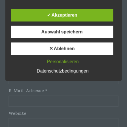
unter anderem die folgenden Begriffe:
Your email address will not be published. Required
fields are marked *
✓ Akzeptieren
Kommentar
*
a) personenbezogene Daten
Auswahl speichern
Personenbezogene Daten sind alle
Informationen, die sich auf eine identifizierte oder
identifizierbare natürliche Person (im Folgenden
✕ Ablehnen
„betroffene Person") beziehen. Als identifizierbar
wird eine natürliche Person angesehen, die direkt
Personalisieren
oder indirekt, insbesondere mittels Zuordnung zu
einer Kennung wie einem Namen, zu einer
Name
*
Datenschutzbedingungen
Kennnummer, zu Standortdaten, zu einer Online-
Kennung oder zu einem oder mehreren
besonderen Merkmalen, die Ausdruck der
physischen, physiologischen, genetischen,
E-Mail-Adresse
*
psychischen, wirtschaftlichen, kulturellen oder
sozialen Identität dieser natürlichen Person sind,
identifiziert werden kann.
Website
b) betroffene Person