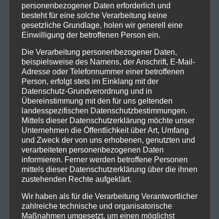
personenbezogener Daten erforderlich und
Besetzungsänderungen erlebte und persönliche
besteht für eine solche Verarbeitung keine
Herausforderungen zu bewältigen hatte, blieb
Status
gesetzliche Grundlage, holen wir generell eine
Quo
eine feste Größe in der Rockmusikszene. Ihr
Einwilligung der betroffenen Person ein.
Erbe lebt in ihrer Musik und ihrem Einfluss auf
Die Verarbeitung personenbezogener Daten,
nachfolgende Generationen von Rockmusikern fort.
beispielsweise des Namens, der Anschrift, E-Mail-
Adresse oder Telefonnummer einer betroffenen
Heute wird
Status Quo
als eine der bedeutendsten
Person, erfolgt stets im Einklang mit der
und einflussreichsten Rockbands aller Zeiten
Datenschutz-Grundverordnung und in
anerkannt. Ihr unverwechselbarer Sound und ihre
Übereinstimmung mit den für uns geltenden
landesspezifischen Datenschutzbestimmungen.
energiegeladenen Live-Auftritte haben
Mittels dieser Datenschutzerklärung möchte unser
Generationen von Musikliebhabern auf der ganzen
Unternehmen die Öffentlichkeit über Art, Umfang
Welt begeistert und inspiriert.
und Zweck der von uns erhobenen, genutzten und
verarbeiteten personenbezogenen Daten
Tickets gibts unter :
informieren. Ferner werden betroffene Personen
https://www.eventim.de/event/status-quo-live-
mittels dieser Datenschutzerklärung über die ihnen
zustehenden Rechte aufgeklärt.
2024-schloss-tuessling-17843716/
Wir haben als für die Verarbeitung Verantwortlicher
Links :
https://www.statusquo.co.uk/
zahlreiche technische und organisatorische
Maßnahmen umgesetzt, um einen möglichst