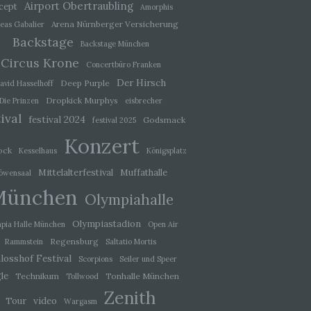
Airport Obertraubling
cept
Amorphis
der
Arena Nürnberger Versicherung
eas Gabalier
, das
Backstage
Backstage München
Circus Krone
Concertbüro Franken
Der Hirsch
Deep Purple
avid Hasselhoff
Dropkick Murphys
Die Prinzen
eisbrecher
ival
festival 2024
Godsmack
festival 2025
Konzert
ock
Kesselhaus
Königsplatz
Mittelalterfestival
Muffathalle
öwensaal
München
Olympiahalle
ener
wendet
Olympiastadion
pia Halle München
Open Air
che
Regensburg
Rammstein
Saltatio Mortis
losshof Festival
eben,
Scorpions
Seiler und Speer
el
le
Technikum
Tonhalle München
Tollwood
Zenith
video
Tour
Wargasm