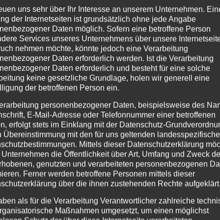
platzierungen.
reuen uns sehr über Ihr Interesse an unserem Unternehmen. Ein
ng der Internetseiten ist grundsätzlich ohne jede Angabe
nd hauptsächlich in österreichischem Dialekt verfasst und zeic
nenbezogener Daten möglich. Sofern eine betroffene Person
ick auf alltägliche und gesellschaftliche Themen aus. Ein be
dere Services unseres Unternehmens über unsere Internetseite
uch nehmen möchte, könnte jedoch eine Verarbeitung
oll die Höhen und Tiefen des Lebens behandelt und zu einem 
nenbezogener Daten erforderlich werden. Ist die Verarbeitung
nenbezogener Daten erforderlich und besteht für eine solche
e auch für ihre energiegeladenen Live-Auftritte bekannt, bei 
beitung keine gesetzliche Grundlage, holen wir generell eine
m überzeugen. Ihre Konzerte sind regelmäßig ausverkauft und
lligung der betroffenen Person ein.
erarbeitung personenbezogener Daten, beispielsweise des Na
ihre Mischung aus Musik und Kabarett fest in der österreich
nschrift, E-Mail-Adresse oder Telefonnummer einer betroffenen
n, erfolgt stets im Einklang mit der Datenschutz-Grundverordnu
 ein breites Publikum.
n Übereinstimmung mit den für uns geltenden landesspezifisch
schutzbestimmungen. Mittels dieser Datenschutzerklärung mö
eventim.de/artist/pizzera-jaus/pizzera-jaus-2498731/
 Unternehmen die Öffentlichkeit über Art, Umfang und Zweck de
rhobenen, genutzten und verarbeiteten personenbezogenen Da
mieren. Ferner werden betroffene Personen mittels dieser
schutzerklärung über die ihnen zustehenden Rechte aufgeklärt
aben als für die Verarbeitung Verantwortlicher zahlreiche techn
rganisatorische Maßnahmen umgesetzt, um einen möglichst