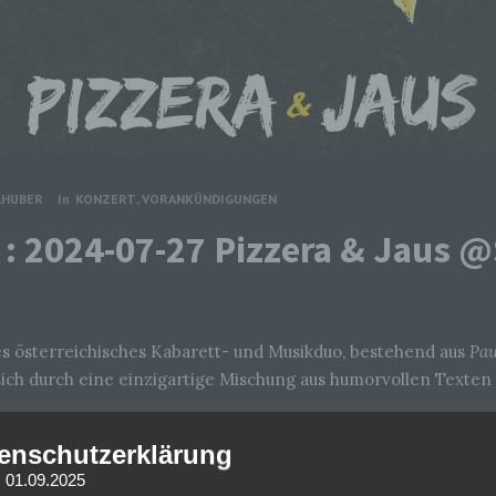
LHUBER
In
KONZERT
,
VORANKÜNDIGUNGEN
: 2024-07-27 Pizzera & Jaus 
s österreichisches Kabarett- und Musikduo, bestehend aus
Pau
sich durch eine einzigartige Mischung aus humorvollen Texte
enschutzerklärung
n seine Karriere als Kabarettist, während
Otto Jaus
, Jahrgang 1
meinsames Programm „unerhört solide“ brachte ihnen sofort gr
: 01.09.2025