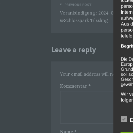
lücke
Beitragsnavigation
PREVIOUS POST
perso
Inter
Vorankündigung : 2024-07-26 Die 
aufwe
@Schlosspark Tüssling
Aus d
perso
telef
Begri
Leave a reply
Die Da
Europ
Grund
Your email address will not be pub
soll s
Geschä
gewähr
Kommentar
*
Wir v
folge
E
Name
*