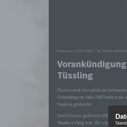
Posted on
18/07/2024
By
FONSE DEMME
Vorankündigung 
Tüssling
Pizzera
und
Jaus
sind ein bekannte
Gründung im Jahr 2015 haben sie 
Namen gemacht.
Dat
Paul Pizzera
, geboren 1988, began
Musiker tätig war. Ihr erstes ge
Stand