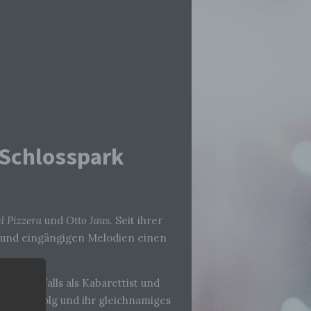
@Schlosspark
l Pizzera
und
Otto Jaus
. Seit ihrer
n und eingängigen Melodien einen
983, ebenfalls als Kabarettist und
oßen Erfolg und ihr gleichnamiges