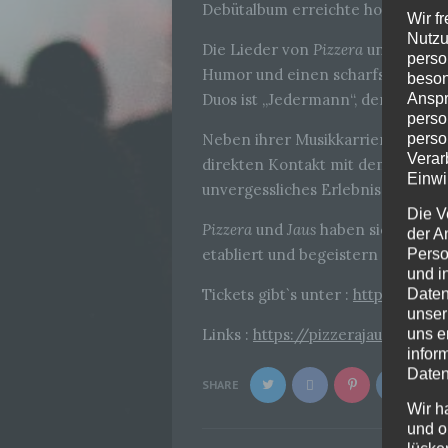
Debütalbum erreichte hohe Chart
Wir f
Nutzu
Die Lieder von
Pizzera
und
Jaus
si
perso
Humor und einen scharfsinnigen Bl
beson
Anspr
Duos ist „Jedermann“, der humorv
perso
perso
Neben ihrer Musikkarriere sind si
Verar
direkten Kontakt mit dem Publiku
Einwi
unvergessliches Erlebnis.
Die V
Pizzera
und
Jaus
haben sich durch 
der A
Perso
etabliert und begeistern weiterhin
und i
Daten
Tickets gibt`s unter :
https://www.
unser
uns e
Links :
https://pizzerajaus.com/
infor
Daten
SHARE
Wir h
und o