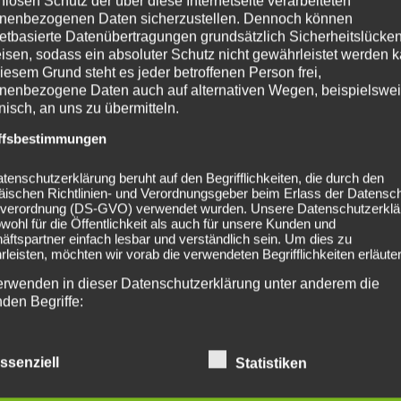
nlosen Schutz der über diese Internetseite verarbeiteten
nenbezogenen Daten sicherzustellen. Dennoch können
netbasierte Datenübertragungen grundsätzlich Sicherheitslücke
Fantastischen Vier
Vorankündigung: 2024-08-
isen, sodass ein absoluter Schutz nicht gewährleistet werden k
iesem Grund steht es jeder betroffenen Person frei,
nenbezogene Daten auch auf alternativen Wegen, beispielswe
onisch, an uns zu übermitteln.
ffsbestimmungen
tenschutzerklärung beruht auf den Begrifflichkeiten, die durch den
äischen Richtlinien- und Verordnungsgeber beim Erlass der Datensc
verordnung (DS-GVO) verwendet wurden. Unsere Datenschutzerklä
lished. Required fields are marked *
owohl für die Öffentlichkeit als auch für unsere Kunden und
ftspartner einfach lesbar und verständlich sein. Um dies zu
leisten, möchten wir vorab die verwendeten Begrifflichkeiten erläuter
erwenden in dieser Datenschutzerklärung unter anderem die
nden Begriffe:
ssenziell
Statistiken
a) personenbezogene Daten