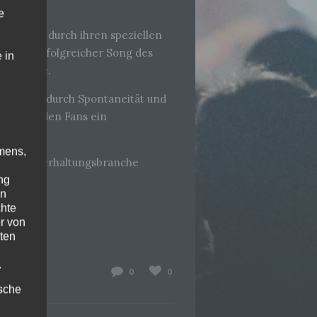
e
hnen sich durch ihren speziellen
sonders erfolgreicher Song des
 in
Hit wurde.
denen sie durch Spontaneität und
 bieten den Fans ein
mens,
ischen Unterhaltungsbranche
ng
en
chte
r von
ten
.
0
0
ische