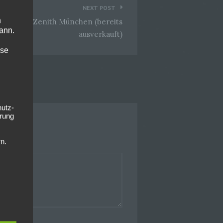
NEXT POST
n
14 Korn @Zenith München (bereits
ann.
ausverkauft)
ise
hutz-
rung
n.