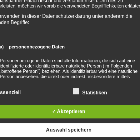
ftspartner einfach lesbar und verständlich sein. Um dies zu
leisten, möchten wir vorab die verwendeten Begrifflichkeiten erläuter
erwenden in dieser Datenschutzerklärung unter anderem die
nden Begriffe:
us Müller Westernhagen – 75
Vorankündigung: 2024-03-25 
a) personenbezogene Daten
Personenbezogene Daten sind alle Informationen, die sich auf eine
identifizierte oder identifizierbare natürliche Person (im Folgenden
„betroffene Person") beziehen. Als identifizierbar wird eine natürliche
Person angesehen, die direkt oder indirekt, insbesondere mittels
Zuordnung zu einer Kennung wie einem Namen, zu einer Kennnumm
Standortdaten, zu einer Online-Kennung oder zu einem oder mehrer
besonderen Merkmalen, die Ausdruck der physischen, physiologisch
ssenziell
Statistiken
genetischen, psychischen, wirtschaftlichen, kulturellen oder sozialen
lished. Required fields are marked *
Identität dieser natürlichen Person sind, identifiziert werden kann.
✓ Akzeptieren
b) betroffene Person
Auswahl speichern
Betroffene Person ist jede identifizierte oder identifizierbare natürliche