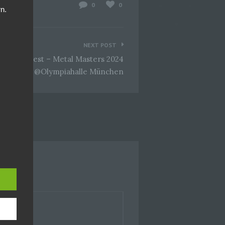
0
0
n.
NEXT POST
Judas Priest – Metal Masters 2024
@Olympiahalle München
er, zu
en
en,