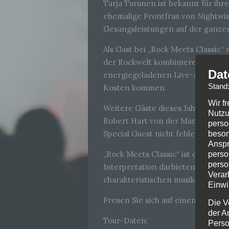
Tarja Turunen ist bekannt für ih
ehemalige Frontfrau von Nightwi
Gesangsleistungen auf der ganzen
Als Gast bei „Rock Meets Classic“
der Rockwelt kombinieren und den
Dat
energiegeladenen Live-Auftritte 
Stand
Kosten kommen.
Wir f
Weitere Gäste dieses Jahr sind u
Nutzu
Robert Hart von der Manfred Mann’
perso
Special Guest nicht fehlen.
beson
Anspr
„Rock Meets Classic“ ist dafür be
perso
perso
Interpretation darbieten. Mit Tar
Verar
charakteristischen musikalischen
Einwi
Freuen Sie sich auf einen Abend v
Die V
der A
Tour-Daten:
Perso