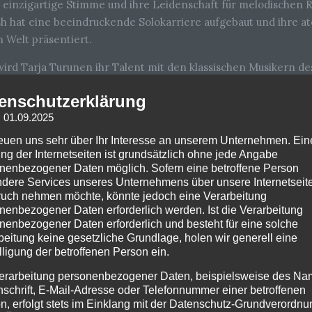
re einzigartige Stimme und ihre Leidenschaft für melodischen
sh hat eine beeindruckende Solokarriere aufgebaut und ihre
 Welt präsentiert.
 wird Tarja Turunen ihr Talent mit den klassischen Musikern d
 Zuschauern eine unvergessliche Show bieten. Ihr charismati
enschutzerklärung
versprechen einzigartiges Erlebnis, bei dem Rock- und Klassik
: 01.09.2025
reuen uns sehr über Ihr Interesse an unserem Unternehmen. Ein
nter anderem John Helliwell & Jesse Siebenberg von Supertram
ng der Internetseiten ist grundsätzlich ohne jede Angabe
s Eearth Band und Paul Shortino von Quiet Riot. Als goldener 
nenbezogener Daten möglich. Sofern eine betroffene Person
dere Services unseres Unternehmens über unsere Internetseite
uch nehmen möchte, könnte jedoch eine Verarbeitung
kannt, herausragende Künstler zu präsentieren, die ihre Hits 
nenbezogener Daten erforderlich werden. Ist die Verarbeitung
nenbezogener Daten erforderlich und besteht für eine solche
ja Turunen an Bord wird die Veranstaltung mit ihrer kraftvoll
beitung keine gesetzliche Grundlage, holen wir generell eine
 Note sicherlich neue Höhen erreichen.
lligung der betroffenen Person ein.
oller unvergesslicher Melodien und magischer Momente, wenn R
erarbeitung personenbezogener Daten, beispielsweise des Na
nschrift, E-Mail-Adresse oder Telefonnummer einer betroffenen
n, erfolgt stets im Einklang mit der Datenschutz-Grundverordnu