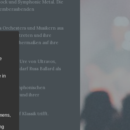
 Rock und Symphonic Metal. Die
 atemberaubenden
es Orchesters und Musikern aus
sches Auftreten und ihre
fans gleichermaßen auf ihre
e
p, Midge Ure von Ultravox,
Schluss darf Russ Ballard als
 in
in einer symphonischen
en Stimme und ihrer
ock auf Klassik trifft.
mens,
ng