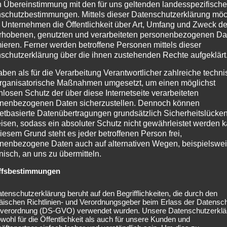
rena
n Übereinstimmung mit den für uns geltenden landesspezifisch
schutzbestimmungen. Mittels dieser Datenschutzerklärung mö
gäu
 Unternehmen die Öffentlichkeit über Art, Umfang und Zweck de
le
rhobenen, genutzten und verarbeiteten personenbezogenen Da
erk.Donau-Arena
mieren. Ferner werden betroffene Personen mittels dieser
le
schutzerklärung über die ihnen zustehenden Rechte aufgeklärt
 Weber-Arena
aben als für die Verarbeitung Verantwortlicher zahlreiche techn
rena
rganisatorische Maßnahmen umgesetzt, um einen möglichst
Jahrhunderthalle
nlosen Schutz der über diese Internetseite verarbeiteten
nenbezogenen Daten sicherzustellen. Dennoch können
rnberger Versicherung
netbasierte Datenübertragungen grundsätzlich Sicherheitslücke
ena
isen, sodass ein absoluter Schutz nicht gewährleistet werden k
iesem Grund steht es jeder betroffenen Person frei,
nenbezogene Daten auch auf alternativen Wegen, beispielswe
onisch, an uns zu übermitteln.
ffsbestimmungen
tenschutzerklärung beruht auf den Begrifflichkeiten, die durch den
äischen Richtlinien- und Verordnungsgeber beim Erlass der Datensc
mpiahalle
,
Rock Meets Classic
verordnung (DS-GVO) verwendet wurden. Unsere Datenschutzerklä
owohl für die Öffentlichkeit als auch für unsere Kunden und