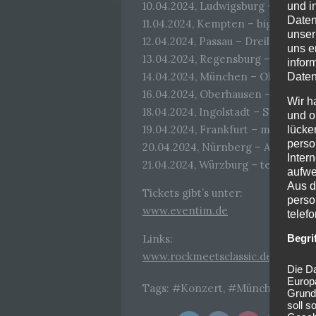
10.04.2024, Ludwigsburg – MHP A
und i
Daten
11.04.2024, Kempten – bigBOX All
unser
12.04.2024, Passau – Dreiländerhal
uns e
13.04.2024, Regensburg – Stadtw
infor
14.04.2024, München – Olympiahal
Daten
16.04.2024, Oberhausen – Rudolf
Wir h
18.04.2024, Ingolstadt – Saturn-A
und o
19.04.2024, Frankfurt – myticket 
lücke
perso
20.04.2024, Nürnberg – Arena Nü
Inter
21.04.2024, Würzburg – tectake Ar
aufwe
Aus d
Tickets gibt’s unter:
perso
www.eventim.de
telef
Begri
Links:
www.rockmeetsclassic.de
Die Da
Europ
Tags:
Konzert
,
München
,
Oly
Grund
soll s