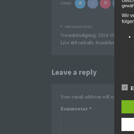
Geschä
SHARE
gewähr
Wir v
folge
Beitragsnavigation
PREVIOUS POST
Vorankündigung: 2024-05-20 Mari
Live @Festhalle Frankfurt
Leave a reply
E
Your email address will not be pub
Kommentar
*