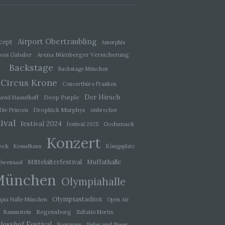
ener
wendet
che
Airport Obertraubling
cept
Amorphis
eben,
Arena Nürnberger Versicherung
eas Gabalier
el
Backstage
Backstage München
Circus Krone
Concertbüro Franken
Der Hirsch
Deep Purple
avid Hasselhoff
Dropkick Murphys
Die Prinzen
eisbrecher
ival
festival 2024
 einer
Godsmack
festival 2025
g
Konzert
ock
Kesselhaus
Königsplatz
Mittelalterfestival
Muffathalle
öwensaal
ie
München
baren
Olympiahalle
Olympiastadion
pia Halle München
Open Air
Regensburg
Rammstein
Saltatio Mortis
losshof Festival
Scorpions
Seiler und Speer