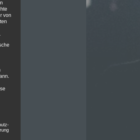
en
chte
r von
ten
.
ische
n
ann.
ise
hutz-
rung