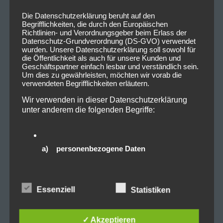
www.facebook.com/limpbizkit/
www.instagram.com/limpbizkit/
Die Datenschutzerklärung beruht auf den
Begrifflichkeiten, die durch den Europäischen
www.zenith-die-kulturhalle.de
Richtlinien- und Verordnungsgeber beim Erlass der
www.facebook.com/Zenith.die.Kulturhalle
Datenschutz-Grundverordnung (DS-GVO) verwendet
wurden. Unsere Datenschutzerklärung soll sowohl für
die Öffentlichkeit als auch für unsere Kunden und
Tags:
Konzert
,
limp bizkit
,
München
,
Wargasm
,
Geschäftspartner einfach lesbar und verständlich sein.
Zenith
Um dies zu gewährleisten, möchten wir vorab die
verwendeten Begrifflichkeiten erläutern.
Wir verwenden in dieser Datenschutzerklärung
unter anderem die folgenden Begriffe:
0
0
a) personenbezogene Daten
Beitragsnavigation
PREVIOUS POST
NEXT POST
Personenbezogene Daten sind alle
Informationen, die sich auf eine identifizierte oder
Vorankündigung: 2023-
Vorankündigung: 2023-
identifizierbare natürliche Person (im Folgenden
Essenziell
Statistiken
03-23 Versengold – Die
05-26 Modular Festival
„betroffene Person") beziehen. Als identifizierbar
Nacht der Balladen @Alte
@Altes Gaswerk
wird eine natürliche Person angesehen, die direkt
oder indirekt, insbesondere mittels Zuordnung zu
Kongresshalle München
Augsburg
✓ Akzeptieren
einer Kennung wie einem Namen, zu einer