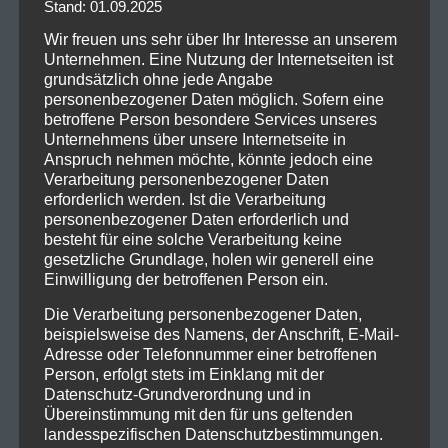
Way“ oder der Titel-Soundtrack „Take a Look Around“
Stand: 01.09.2025
zum Film Mission Impossible 2 bzw. das Cover des
Wir freuen uns sehr über Ihr Interesse an unserem
balladesken
The Who
-Klassikers „Behind Blue Eyes“
Unternehmen. Eine Nutzung der Internetseiten ist
wurden Dauerbrenner und sind im TV, Radio oder auf
grundsätzlich ohne jede Angabe
personenbezogener Daten möglich. Sofern eine
Parties nicht mehr wegzudenken.
betroffene Person besondere Services unseres
Unternehmens über unsere Internetseite in
Nach 10 Jahren ohne neues Album, wurde im Oktober
Anspruch nehmen möchte, könnte jedoch eine
2021 endlich ihr Album „Still Sucks“ veröffentlicht.
Verarbeitung personenbezogener Daten
Übrigens ganz modern lediglich digital.
erforderlich werden. Ist die Verarbeitung
Die Tour zum gleichnamigen Album sollte 2022
personenbezogener Daten erforderlich und
besteht für eine solche Verarbeitung keine
stattfinden, musste allerdings aufgrund
gesetzliche Grundlage, holen wir generell eine
„gesundheitlichen Bedenken“ abgesagt werden.
Einwilligung der betroffenen Person ein.
Nun scheinen wieder alle gesund zu sein und die Tour
Die Verarbeitung personenbezogener Daten,
kann endlich stattfinden.
beispielsweise des Namens, der Anschrift, E-Mail-
Adresse oder Telefonnummer einer betroffenen
Wir freuen uns, die neuen, aber natürlich auch die
Person, erfolgt stets im Einklang mit der
Datenschutz-Grundverordnung und in
alten Lieder endlich live zu hören und ordentlich
Übereinstimmung mit den für uns geltenden
mitzugrölen und einfach abzufeiern.
landesspezifischen Datenschutzbestimmungen.