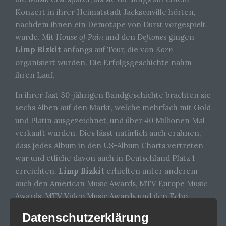
Konzert in ihrer Heimatstadt Jacksonville hörten,
nachdem ihnen ein Demotape von Durst vorgespielt
wurde. Mit
House of Pain
und den
Deftones
gingen
Limp Bizkit
anfangs auf Tour, die von
Korn
organisiert wurden. Die Erfolgsgeschichte nahm
ihren Lauf.
In ihrer fast 30-jährigen Bandgeschichte brachten sie
sechs Alben auf den Markt, welche mehrfach mit Gold
und Platin ausgezeichnet, und über 40 Millionen Mal
verkauft wurden. Dies lässt natürlich auch erahnen,
dass jedes Album in den US-Album Charts vertreten
war und etliche davon auch in Deutschland Platz 1
erreichten.
Limp Bizkit
erhielten unter anderem
auch den American Music Awards, MTV Europe Music
Awards, MTV Video Music Awards und den Echo.
Datenschutzerklärung
Viele ihrer Songs wie „Rollin'“, „My Generation“, „My