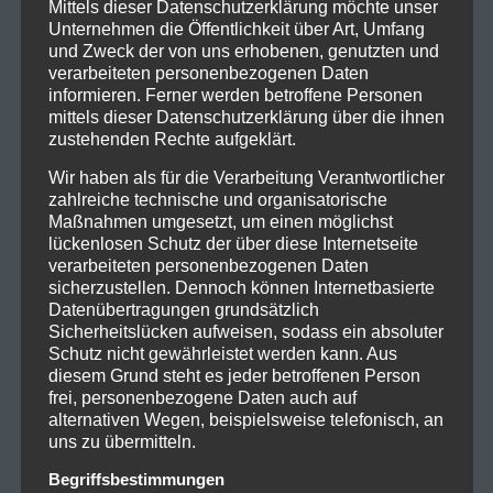
Mittels dieser Datenschutzerklärung möchte unser
Tourdaten:
Unternehmen die Öffentlichkeit über Art, Umfang
30.03.2023, München – Zenith
und Zweck der von uns erhobenen, genutzten und
31.03.2023, Stuttgart – Hans-Martin-Schleyer-Halle
verarbeiteten personenbezogenen Daten
informieren. Ferner werden betroffene Personen
05.04.2023, Frankfurt – myticket Jahrhunderthalle
mittels dieser Datenschutzerklärung über die ihnen
zustehenden Rechte aufgeklärt.
Wer leider noch keine Karten ergattern konnte, wird
enttäuscht werden, da diese bereits restlos
Wir haben als für die Verarbeitung Verantwortlicher
ausverkauft sind.
zahlreiche technische und organisatorische
Maßnahmen umgesetzt, um einen möglichst
Für all diejenigen aber ein kleines Trostpflaster: wie
lückenlosen Schutz der über diese Internetseite
verarbeiteten personenbezogenen Daten
immer wollen wir euch natürlich mit wunderbaren
sicherzustellen. Dennoch können Internetbasierte
Bildern und einem Bericht im Nachgang daran
Datenübertragungen grundsätzlich
teilhaben lassen.
Sicherheitslücken aufweisen, sodass ein absoluter
Schutz nicht gewährleistet werden kann. Aus
Supportet wird
Limp Bizkit
übrigens vom britischen
diesem Grund steht es jeder betroffenen Person
Electronic-Rock-Duo
Wargasm
aus London.
frei, personenbezogene Daten auch auf
alternativen Wegen, beispielsweise telefonisch, an
Links:
uns zu übermitteln.
www.limpbizkit.com
Begriffsbestimmungen