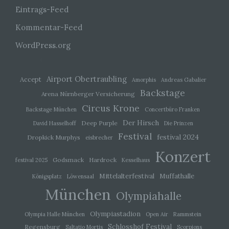
persönliche Aspekte, die sich auf eine natürliche
Eintrags-Feed
Person beziehen, zu bewerten, insbesondere,
um Aspekte bezüglich Arbeitsleistung,
Kommentar-Feed
wirtschaftlicher Lage, Gesundheit, persönlicher
Vorlieben, Interessen, Zuverlässigkeit, Verhalten,
WordPress.org
Aufenthaltsort oder Ortswechsel dieser
natürlichen Person zu analysieren oder
vorherzusagen.
Airport Obertraubling
Accept
Amorphis
Andreas Gabalier
Backstage
Arena Nürnberger Versicherung
f) Pseudonymisierung
Circus Krone
Backstage München
Concertbüro Franken
Pseudonymisierung ist die Verarbeitung
Der Hirsch
Deep Purple
David Hasselhoff
Die Prinzen
personenbezogener Daten in einer Weise, auf
Festival
festival 2024
Dropkick Murphys
eisbrecher
welche die personenbezogenen Daten ohne
Hinzuziehung zusätzlicher Informationen nicht
Konzert
mehr einer spezifischen betroffenen Person
Godsmack
Hardrock
festival 2025
Kesselhaus
zugeordnet werden können, sofern diese
zusätzlichen Informationen gesondert aufbewahrt
Mittelalterfestival
Muffathalle
Königsplatz
Löwensaal
werden und technischen und organisatorischen
München
Maßnahmen unterliegen, die gewährleisten, dass
Olympiahalle
die personenbezogenen Daten nicht einer
identifizierten oder identifizierbaren natürlichen
Olympiastadion
Olympia Halle München
Open Air
Rammstein
Person zugewiesen werden.
Schlosshof Festival
Regensburg
Saltatio Mortis
Scorpions