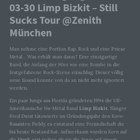
03-30 Limp Bizkit – Still
Sucks Tour @Zenith
München
Man nehme eine Portion Rap, Rock und eine Priese
Metal… Was erhält man dann? Eine einzigartige
Band, die Anfang der 90er wie eine Bombe in die
festgefahrene Rock-Szene einschlug. Dieser völlig
neue Sound konnte von da an nicht mehr ignoriert
werden.
Ein paar Jungs aus Florida gründeten 1994 die US-
Amerikanische Nu-Metal Band
Limp Bizkit
. Sänger
Fred Durst tätowierte im Gründungsjahr den
Korn
-
Bassisten Fieldy, es entstand eine Freundschaft die
bis heute Bestand hat. Aufmerksam wurden
Korn
auf
die Musik erst später, als sie die Jungs auf einem