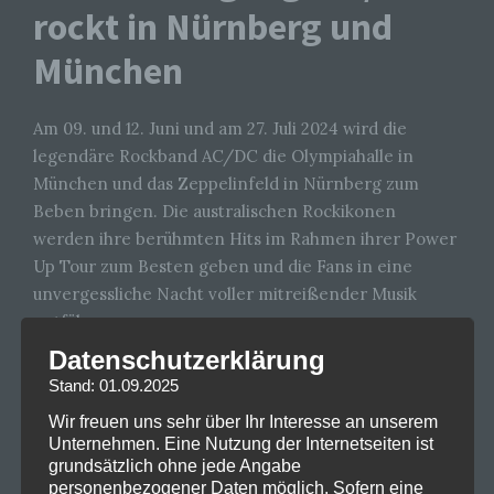
rockt in Nürnberg und
München
Am 09. und 12. Juni und am 27. Juli 2024 wird die
legendäre Rockband AC/DC die Olympiahalle in
München und das Zeppelinfeld in Nürnberg zum
Beben bringen. Die australischen Rockikonen
werden ihre berühmten Hits im Rahmen ihrer Power
Up Tour zum Besten geben und die Fans in eine
unvergessliche Nacht voller mitreißender Musik
entführen.
Datenschutzerklärung
Seit den 1970er Jahren begeistert AC/DC weltweit
Stand: 01.09.2025
Millionen von Fans mit ihrem unverwechselbaren
Sound und ihrer kraftvollen Performance. Auch nach
Wir freuen uns sehr über Ihr Interesse an unserem
Unternehmen. Eine Nutzung der Internetseiten ist
über vier Jahrzehnten im Rampenlicht sind sie immer
grundsätzlich ohne jede Angabe
noch eine der einflussreichsten Rockbands der
personenbezogener Daten möglich. Sofern eine