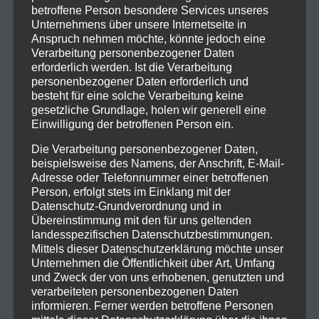
Musikgeschichte.
betroffene Person besondere Services unseres
Unternehmens über unsere Internetseite in
Die Konzerte in München und in Nürnberg
Anspruch nehmen möchte, könnte jedoch eine
versprechen, ein wahres Spektakel zu werden, bei
Verarbeitung personenbezogener Daten
erforderlich werden. Ist die Verarbeitung
dem die Band ihre größten Hits wie „Highway to
personenbezogener Daten erforderlich und
Hell“, „Thunderstruck“ und „Back in Black“ performen
besteht für eine solche Verarbeitung keine
wird. Die Fans können sich auf mitreißende Shows
gesetzliche Grundlage, holen wir generell eine
freuen, die von der charismatischen Leadstimme von
Einwilligung der betroffenen Person ein.
Brian Johnson und den ikonischen Gitarrenriffs von
Die Verarbeitung personenbezogener Daten,
Angus Young geprägt ist.
beispielsweise des Namens, der Anschrift, E-Mail-
Adresse oder Telefonnummer einer betroffenen
Die Vorfreude in München und Nürnberg ist bereits
Person, erfolgt stets im Einklang mit der
spürbar, und die Fans können es kaum erwarten,
Datenschutz-Grundverordnung und in
Übereinstimmung mit den für uns geltenden
AC/DC live zu erleben. Die Stadt wird zur
landesspezifischen Datenschutzbestimmungen.
Rockhauptstadt, wenn AC/DC die Olympiahalle und
Mittels dieser Datenschutzerklärung möchte unser
das Zeppelinfeld betreten und ihr Publikum mit ihrer
Unternehmen die Öffentlichkeit über Art, Umfang
unverkennbaren Energie mitreißen. Es wird
und Zweck der von uns erhobenen, genutzten und
verarbeiteten personenbezogenen Daten
zweifellos ein Konzert sein, das noch lange in
informieren. Ferner werden betroffene Personen
Erinnerung bleiben wird.