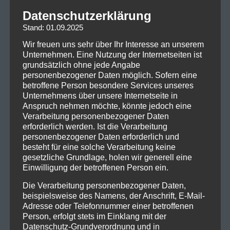
zu Anfang des Konzertes mit dem neuen Lied
Datenschutzerklärung
„Silbermond“, das metaphorisch die Geschichte der
Stand: 01.09.2025
Band zu erzählen scheint und die Zuschauer mit
Wir freuen uns sehr über Ihr Interesse an unserem
treibendem Schlagzeug und Gitarrenriffs direkt in
Unternehmen. Eine Nutzung der Internetseiten ist
seinen Bann zieht.
grundsätzlich ohne jede Angabe
personenbezogener Daten möglich. Sofern eine
betroffene Person besondere Services unseres
Unternehmens über unsere Internetseite in
Anspruch nehmen möchte, könnte jedoch eine
Verarbeitung personenbezogener Daten
erforderlich werden. Ist die Verarbeitung
personenbezogener Daten erforderlich und
besteht für eine solche Verarbeitung keine
gesetzliche Grundlage, holen wir generell eine
Über mehrere Songs hinweg baut sich die Stimmung
Einwilligung der betroffenen Person ein.
in der Halle immer weiter auf und auch der
namensgebende Titel „Schritte“ aus dem neuen
Die Verarbeitung personenbezogener Daten,
beispielsweise des Namens, der Anschrift, E-Mail-
Album findet bereits im ersten Drittel des Abends
Adresse oder Telefonnummer einer betroffenen
seinen Platz.
Person, erfolgt stets im Einklang mit der
Datenschutz-Grundverordnung und in
Mit dem bereits bekannten Song „B 96“ aus dem