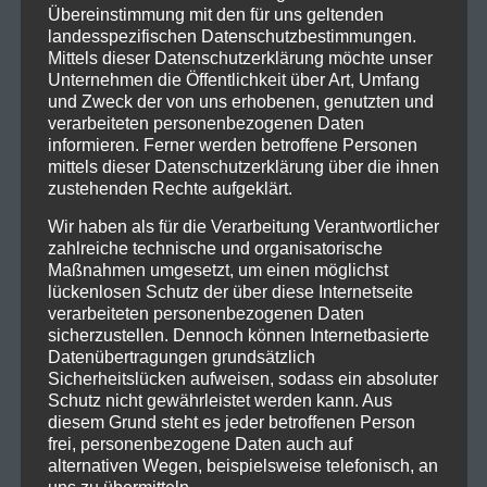
Übereinstimmung mit den für uns geltenden
2015er Album „Leichtes Gepäck“ gelingt Silbermond
landesspezifischen Datenschutzbestimmungen.
dann eine gefühlvolle 180 Grad Wendung. Die
Mittels dieser Datenschutzerklärung möchte unser
Unternehmen die Öffentlichkeit über Art, Umfang
akustische Instrumentalisierung und die minimale
und Zweck der von uns erhobenen, genutzten und
Beleuchtung setzen einen starken Kontrast zu den
verarbeiteten personenbezogenen Daten
vorrangehenden elektrischen Gitarren und der
informieren. Ferner werden betroffene Personen
fulminanten Lightshow. Dies alles trägt dazu bei, dass
mittels dieser Datenschutzerklärung über die ihnen
zustehenden Rechte aufgeklärt.
das Lied sehr intim und emotional auf das Publikum
wirkt und auch die ein oder andere Träne aus
Wir haben als für die Verarbeitung Verantwortlicher
glücklichen Augen löst.
zahlreiche technische und organisatorische
Maßnahmen umgesetzt, um einen möglichst
lückenlosen Schutz der über diese Internetseite
verarbeiteten personenbezogenen Daten
sicherzustellen. Dennoch können Internetbasierte
Datenübertragungen grundsätzlich
Sicherheitslücken aufweisen, sodass ein absoluter
Schutz nicht gewährleistet werden kann. Aus
diesem Grund steht es jeder betroffenen Person
frei, personenbezogene Daten auch auf
alternativen Wegen, beispielsweise telefonisch, an
uns zu übermitteln.