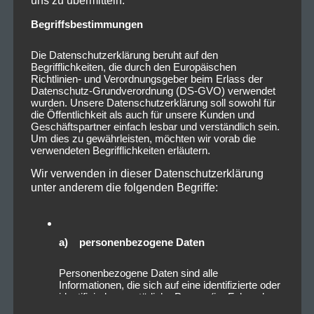
Begriffsbestimmungen
Die Datenschutzerklärung beruht auf den
Auch andere Klassiker wie „Das Beste“ füllten den
Begrifflichkeiten, die durch den Europäischen
Richtlinien- und Verordnungsgeber beim Erlass der
Rest des über zweistündigen Konzertes aus und
Datenschutz-Grundverordnung (DS-GVO) verwendet
ließen die fränkischen Fans begeistert mitsingen und
wurden. Unsere Datenschutzerklärung soll sowohl für
die Öffentlichkeit als auch für unsere Kunden und
tanzen.
Geschäftspartner einfach lesbar und verständlich sein.
Um dies zu gewährleisten, möchten wir vorab die
Mit dem neuen Album „Schritte“ und der zugehörigen
verwendeten Begrifflichkeiten erläutern.
Tour hat es die Band geschafft erneut ihre Fußspuren
Wir verwenden in dieser Datenschutzerklärung
in den Herzen ihrer Fans und auf dem Gipfel der
unter anderem die folgenden Begriffe:
deutschen Charts zu hinterlassen. Auch ein Sturmtief
Sabine kann Silbermond auf ihrem Weg nicht
aufhalten.
a) personenbezogene Daten
Personenbezogene Daten sind alle
Informationen, die sich auf eine identifizierte oder
identifizierbare natürliche Person (im Folgenden
0
0
„betroffene Person") beziehen. Als identifizierbar