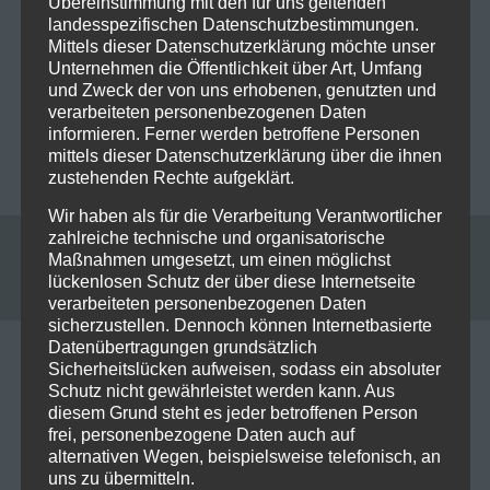
Übereinstimmung mit den für uns geltenden
Beitragsnavigation
landesspezifischen Datenschutzbestimmungen.
PREVIOUS POST
NEXT POST
Mittels dieser Datenschutzerklärung möchte unser
Deichbrand Festival 2018
Manfred Mann´s Earth
Unternehmen die Öffentlichkeit über Art, Umfang
Band spielt Headliner
und Zweck der von uns erhobenen, genutzten und
verarbeiteten personenbezogenen Daten
Show beim Bike and
informieren. Ferner werden betroffene Personen
Music Weekend in
mittels dieser Datenschutzerklärung über die ihnen
Geiselwind!!!
zustehenden Rechte aufgeklärt.
Wir haben als für die Verarbeitung Verantwortlicher
zahlreiche technische und organisatorische
Maßnahmen umgesetzt, um einen möglichst
Leave a reply
lückenlosen Schutz der über diese Internetseite
verarbeiteten personenbezogenen Daten
sicherzustellen. Dennoch können Internetbasierte
Datenübertragungen grundsätzlich
Your email address will not be published. Required
Sicherheitslücken aufweisen, sodass ein absoluter
Schutz nicht gewährleistet werden kann. Aus
fields are marked *
diesem Grund steht es jeder betroffenen Person
frei, personenbezogene Daten auch auf
Kommentar
*
alternativen Wegen, beispielsweise telefonisch, an
uns zu übermitteln.