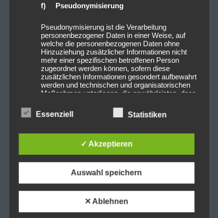
f) Pseudonymisierung
Pseudonymisierung ist die Verarbeitung
personenbezogener Daten in einer Weise, auf
welche die personenbezogenen Daten ohne
Hinzuziehung zusätzlicher Informationen nicht
mehr einer spezifischen betroffenen Person
zugeordnet werden können, sofern diese
zusätzlichen Informationen gesondert aufbewahrt
werden und technischen und organisatorischen
Maßnahmen unterliegen, die gewährleisten, dass
die personenbezogenen Daten nicht einer
identifizierten oder identifizierbaren natürlichen
Essenziell
Statistiken
Person zugewiesen werden.
✓ Akzeptieren
g) Verantwortlicher oder für die
Verarbeitung Verantwortlicher
Auswahl speichern
Verantwortlicher oder für die Verarbeitung
Verantwortlicher ist die natürliche oder juristische
Person, Behörde, Einrichtung oder andere Stelle,
✕ Ablehnen
die allein oder gemeinsam mit anderen über die
Zwecke und Mittel der Verarbeitung von