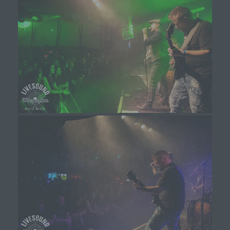
einen Dritten handelt oder nicht. Behörden, die im
Rahmen eines bestimmten
Untersuchungsauftrags nach dem Unionsrecht
oder dem Recht der Mitgliedstaaten
möglicherweise personenbezogene Daten
erhalten, gelten jedoch nicht als Empfänger.
j) Dritter
Dritter ist eine natürliche oder juristische Person,
Behörde, Einrichtung oder andere Stelle außer
der betroffenen Person, dem Verantwortlichen,
dem Auftragsverarbeiter und den Personen, die
unter der unmittelbaren Verantwortung des
Verantwortlichen oder des Auftragsverarbeiters
befugt sind, die personenbezogenen Daten zu
verarbeiten.
k) Einwilligung
Einwilligung ist jede von der betroffenen Person
freiwillig für den bestimmten Fall in informierter