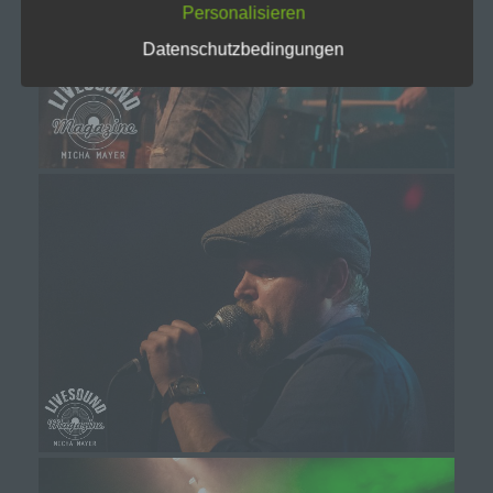
personenbezogenen Daten entscheidet. Sind die
Personalisieren
Zwecke und Mittel dieser Verarbeitung durch das
Unionsrecht oder das Recht der Mitgliedstaaten
Datenschutzbedingungen
vorgegeben, so kann der Verantwortliche
beziehungsweise können die bestimmten
Kriterien seiner Benennung nach dem
Unionsrecht oder dem Recht der Mitgliedstaaten
vorgesehen werden.
h) Auftragsverarbeiter
Auftragsverarbeiter ist eine natürliche oder
juristische Person, Behörde, Einrichtung oder
andere Stelle, die personenbezogene Daten im
Auftrag des Verantwortlichen verarbeitet.
i) Empfänger
Empfänger ist eine natürliche oder juristische
Person, Behörde, Einrichtung oder andere Stelle,
der personenbezogene Daten offengelegt
werden, unabhängig davon, ob es sich bei ihr um