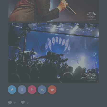
Verwendung bei dem für die Verarbeitung
Verantwortlichen und für eigene Zwecke erhoben und
gespeichert. Der für die Verarbeitung Verantwortliche
kann die Weitergabe an einen oder mehrere
Auftragsverarbeiter, beispielsweise einen
Paketdienstleister, veranlassen, der die
personenbezogenen Daten ebenfalls ausschließlich für
eine interne Verwendung, die dem für die Verarbeitung
Verantwortlichen zuzurechnen ist, nutzt.
Durch eine Registrierung auf der Internetseite des
für die Verarbeitung Verantwortlichen wird ferner
die vom Internet-Service-Provider (ISP) der
betroffenen Person vergebene IP-Adresse, das
Datum sowie die Uhrzeit der Registrierung
gespeichert. Die Speicherung dieser Daten erfolgt
vor dem Hintergrund, dass nur so der Missbrauch
unserer Dienste verhindert werden kann, und
diese Daten im Bedarfsfall ermöglichen,
begangene Straftaten aufzuklären. Insofern ist die
Speicherung dieser Daten zur Absicherung des für
die Verarbeitung Verantwortlichen erforderlich.
Eine Weitergabe dieser Daten an Dritte erfolgt
0
0
grundsätzlich nicht, sofern keine gesetzliche