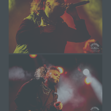
Betriebssystem, (3) die Internetseite, von welcher ein
zugreifendes System auf unsere Internetseite gelangt
(sogenannte Referrer), (4) die Unterwebseiten, welche
über ein zugreifendes System auf unserer Internetseite
angesteuert werden, (5) das Datum und die Uhrzeit
eines Zugriffs auf die Internetseite, (6) eine Internet-
Protokoll-Adresse (IP-Adresse), (7) der Internet-
Service-Provider des zugreifenden Systems und (8)
sonstige ähnliche Daten und Informationen, die der
Gefahrenabwehr im Falle von Angriffen auf unsere
informationstechnologischen Systeme dienen.
Bei der Nutzung dieser allgemeinen Daten und
Informationen ziehen wird keine Rückschlüsse auf
die betroffene Person. Diese Informationen werden
vielmehr benötigt, um (1) die Inhalte unserer
Internetseite korrekt auszuliefern, (2) die Inhalte
unserer Internetseite sowie die Werbung für diese
zu optimieren, (3) die dauerhafte
Funktionsfähigkeit unserer
informationstechnologischen Systeme und der
Technik unserer Internetseite zu gewährleisten
sowie (4) um Strafverfolgungsbehörden im Falle
eines Cyberangriffes die zur Strafverfolgung