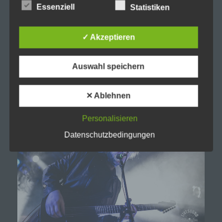
Verantwortlicher im Sinne der Datenschutz-
Essenziell
Statistiken
Grundverordnung, sonstiger in den Mitgliedstaaten der
Europäischen Union geltenden Datenschutzgesetze
und anderer Bestimmungen mit
✓ Akzeptieren
datenschutzrechtlichem Charakter ist die:
Michaela Mayerr
Auswahl speichern
Hauffstraße 10
90491 Nürnberg
✕ Ablehnen
Deutschland
Personalisieren
01777102175
Datenschutzbedingungen
E-Mail: info@livesound-magazine.com
Cookies / SessionStorage / LocalStorage
Die Internetseiten verwenden teilweise so genannte
Cookies, LocalStorage und SessionStorage. Dies dient
dazu, unser Angebot nutzerfreundlicher, effektiver und
sicherer zu machen. Local Storage und
SessionStorage ist eine Technologie, mit welcher ihr