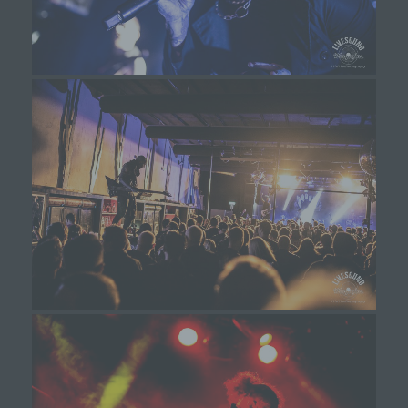
dieser Internetseite nutzerfreundlichere Services
bereitstellen, die ohne die Cookie-Setzung nicht
möglich wären.
Mittels eines Cookies können die Informationen
und Angebote auf unserer Internetseite im Sinne
des Benutzers optimiert werden. Cookies
ermöglichen uns, wie bereits erwähnt, die
Benutzer unserer Internetseite wiederzuerkennen.
Zweck dieser Wiedererkennung ist es, den
Nutzern die Verwendung unserer Internetseite zu
erleichtern. Der Benutzer einer Internetseite, die
Cookies verwendet, muss beispielsweise nicht bei
jedem Besuch der Internetseite erneut seine
Zugangsdaten eingeben, weil dies von der
Internetseite und dem auf dem Computersystem
des Benutzers abgelegten Cookie übernommen
wird. Ein weiteres Beispiel ist das Cookie eines
Warenkorbes im Online-Shop. Der Online-Shop
merkt sich die Artikel, die ein Kunde in den
virtuellen Warenkorb gelegt hat, über ein Cookie.
Die betroffene Person kann die Setzung von