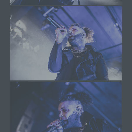
Browser Daten auf Ihrem Computer oder mobilen
Gerät abspeichert. Cookies sind Textdateien, welche
über einen Internetbrowser auf einem Computersystem
abgelegt und gespeichert werden. Sie können die
Verwendung von Cookies, LocalStorage und
SessionStorage durch entsprechende Einstellung in
Ihrem Browser verhindern.
Zahlreiche Internetseiten und Server verwenden
Cookies. Viele Cookies enthalten eine sogenannte
Cookie-ID. Eine Cookie-ID ist eine eindeutige
Kennung des Cookies. Sie besteht aus einer
Zeichenfolge, durch welche Internetseiten und
Server dem konkreten Internetbrowser zugeordnet
werden können, in dem das Cookie gespeichert
wurde. Dies ermöglicht es den besuchten
Internetseiten und Servern, den individuellen
Browser der betroffenen Person von anderen
Internetbrowsern, die andere Cookies enthalten,
zu unterscheiden. Ein bestimmter Internetbrowser
kann über die eindeutige Cookie-ID wiedererkannt
und identifiziert werden.
Durch den Einsatz von Cookies kann den Nutzern