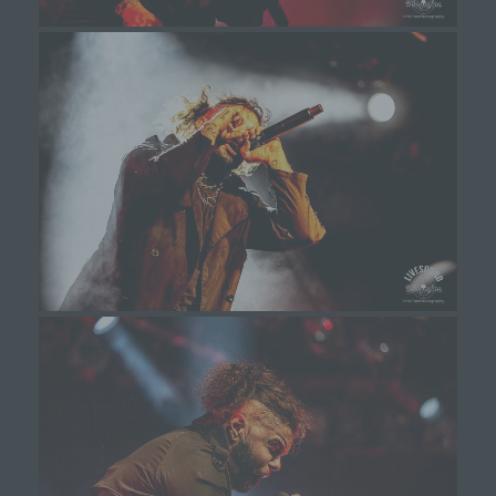
notwendigen Informationen bereitzustellen. Diese
anonym erhobenen Daten und Informationen
werden durch uns daher einerseits statistisch und
ferner mit dem Ziel ausgewertet, den Datenschutz
und die Datensicherheit in unserem Unternehmen
zu erhöhen, um letztlich ein optimales
Schutzniveau für die von uns verarbeiteten
personenbezogenen Daten sicherzustellen. Die
anonymen Daten der Server-Logfiles werden
getrennt von allen durch eine betroffene Person
angegebenen personenbezogenen Daten
gespeichert.
Registrierung auf unserer Internetseite
Die betroffene Person hat die Möglichkeit, sich auf der
Internetseite des für die Verarbeitung Verantwortlichen
unter Angabe von personenbezogenen Daten zu
registrieren. Welche personenbezogenen Daten dabei
an den für die Verarbeitung Verantwortlichen übermittelt
werden, ergibt sich aus der jeweiligen Eingabemaske,
die für die Registrierung verwendet wird. Die von der
betroffenen Person eingegebenen personenbezogenen
Daten werden ausschließlich für die interne