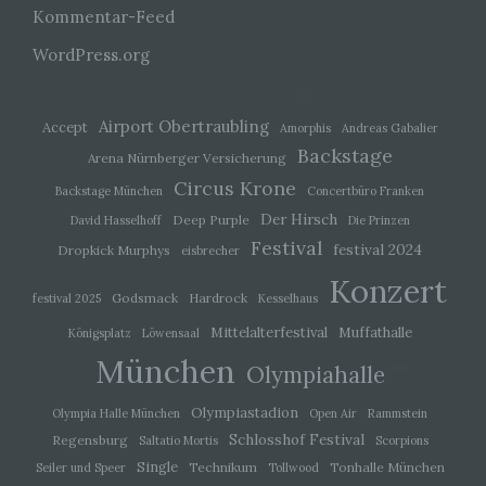
die allein oder gemeinsam mit anderen über die
Kommentar-Feed
Zwecke und Mittel der Verarbeitung von
personenbezogenen Daten entscheidet. Sind die
WordPress.org
Zwecke und Mittel dieser Verarbeitung durch das
Unionsrecht oder das Recht der Mitgliedstaaten
vorgegeben, so kann der Verantwortliche
beziehungsweise können die bestimmten
Airport Obertraubling
Accept
Amorphis
Andreas Gabalier
Kriterien seiner Benennung nach dem
Unionsrecht oder dem Recht der Mitgliedstaaten
Backstage
Arena Nürnberger Versicherung
vorgesehen werden.
Circus Krone
Backstage München
Concertbüro Franken
Der Hirsch
Deep Purple
David Hasselhoff
Die Prinzen
h) Auftragsverarbeiter
Festival
festival 2024
Dropkick Murphys
eisbrecher
Konzert
Auftragsverarbeiter ist eine natürliche oder
Godsmack
Hardrock
festival 2025
Kesselhaus
juristische Person, Behörde, Einrichtung oder
andere Stelle, die personenbezogene Daten im
Mittelalterfestival
Muffathalle
Königsplatz
Löwensaal
Auftrag des Verantwortlichen verarbeitet.
München
Olympiahalle
i) Empfänger
Olympiastadion
Olympia Halle München
Open Air
Rammstein
Schlosshof Festival
Regensburg
Saltatio Mortis
Scorpions
Empfänger ist eine natürliche oder juristische
Single
Technikum
Tonhalle München
Seiler und Speer
Tollwood
Person, Behörde, Einrichtung oder andere Stelle,