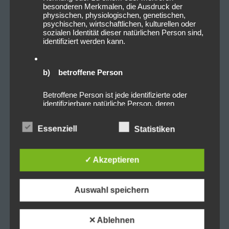
besonderen Merkmalen, die Ausdruck der
physischen, physiologischen, genetischen,
psychischen, wirtschaftlichen, kulturellen oder
sozialen Identität dieser natürlichen Person sind,
identifiziert werden kann.
b) betroffene Person
Betroffene Person ist jede identifizierte oder
identifizierbare natürliche Person, deren
personenbezogene Daten von dem für die
Verarbeitung Verantwortlichen verarbeitet
Essenziell
Statistiken
werden.
✓ Akzeptieren
c) Verarbeitung
Verarbeitung ist jeder mit oder ohne Hilfe
Auswahl speichern
automatisierter Verfahren ausgeführte Vorgang
oder jede solche Vorgangsreihe im
Zusammenhang mit personenbezogenen Daten
wie das Erheben, das Erfassen, die
✕ Ablehnen
Organisation, das Ordnen, die Speicherung, die