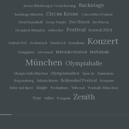
Backstage
Arena Nürnberger Versicherung
i) Empfänger
Circus Krone
Backstage München
Concertbüro Franken
Der Hirsch
Deep Purple
David Hasselhoff
Die Prinzen
Empfänger ist eine natürliche oder juristische
Person, Behörde, Einrichtung oder andere Stelle,
Festival
festival 2024
Dropkick Murphys
eisbrecher
der personenbezogene Daten offengelegt
werden, unabhängig davon, ob es sich bei ihr um
Konzert
einen Dritten handelt oder nicht. Behörden, die im
Godsmack
Hardrock
festival 2025
Kesselhaus
Rahmen eines bestimmten
Mittelalterfestival
Muffathalle
Königsplatz
Löwensaal
Untersuchungsauftrags nach dem Unionsrecht
oder dem Recht der Mitgliedstaaten
München
Olympiahalle
möglicherweise personenbezogene Daten
erhalten, gelten jedoch nicht als Empfänger.
Olympiastadion
Olympia Halle München
Open Air
Rammstein
Schlosshof Festival
Regensburg
Saltatio Mortis
Scorpions
j) Dritter
Single
Technikum
Tonhalle München
Seiler und Speer
Tollwood
Zenith
Dritter ist eine natürliche oder juristische Person,
video
Tour
Wargasm
Behörde, Einrichtung oder andere Stelle außer
der betroffenen Person, dem Verantwortlichen,
dem Auftragsverarbeiter und den Personen, die
unter der unmittelbaren Verantwortung des
Verantwortlichen oder des Auftragsverarbeiters
befugt sind, die personenbezogenen Daten zu