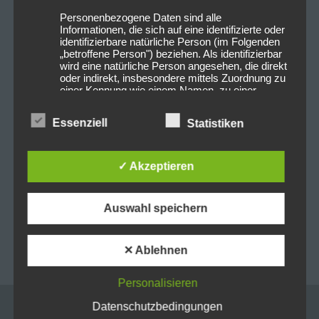
Personenbezogene Daten sind alle
Informationen, die sich auf eine identifizierte oder
identifizierbare natürliche Person (im Folgenden
„betroffene Person") beziehen. Als identifizierbar
wird eine natürliche Person angesehen, die direkt
oder indirekt, insbesondere mittels Zuordnung zu
einer Kennung wie einem Namen, zu einer
Kennnummer, zu Standortdaten, zu einer Online-
Kennung oder zu einem oder mehreren
Essenziell
Statistiken
besonderen Merkmalen, die Ausdruck der
physischen, physiologischen, genetischen,
0
0
psychischen, wirtschaftlichen, kulturellen oder
sozialen Identität dieser natürlichen Person sind,
✓ Akzeptieren
identifiziert werden kann.
Beitragsnavigation
PREVIOUS POST
NEXT POST
Auswahl speichern
b) betroffene Person
2026-02-09 Cold Night
2026-02-27 Ian Paice
For Alligators @
Purpendicular @Airport
Betroffene Person ist jede identifizierte oder
✕ Ablehnen
Feierwerk
Obertraubling
identifizierbare natürliche Person, deren
personenbezogene Daten von dem für die
Personalisieren
Verarbeitung Verantwortlichen verarbeitet
werden.
Datenschutzbedingungen