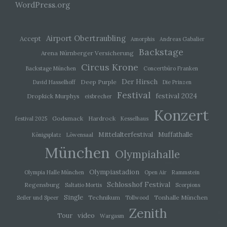
zugeordnet werden können, sofern diese
WordPress.org
zusätzlichen Informationen gesondert aufbewahrt
werden und technischen und organisatorischen
Maßnahmen unterliegen, die gewährleisten, dass
die personenbezogenen Daten nicht einer
Airport Obertraubling
Accept
Amorphis
Andreas Gabalier
identifizierten oder identifizierbaren natürlichen
Backstage
Arena Nürnberger Versicherung
Person zugewiesen werden.
Circus Krone
Backstage München
Concertbüro Franken
Der Hirsch
Deep Purple
David Hasselhoff
Die Prinzen
g) Verantwortlicher oder für die
Verarbeitung Verantwortlicher
Festival
festival 2024
Dropkick Murphys
eisbrecher
Konzert
Verantwortlicher oder für die Verarbeitung
Godsmack
Hardrock
festival 2025
Kesselhaus
Verantwortlicher ist die natürliche oder juristische
Person, Behörde, Einrichtung oder andere Stelle,
Mittelalterfestival
Muffathalle
Königsplatz
Löwensaal
die allein oder gemeinsam mit anderen über die
München
Zwecke und Mittel der Verarbeitung von
Olympiahalle
personenbezogenen Daten entscheidet. Sind die
Zwecke und Mittel dieser Verarbeitung durch das
Olympiastadion
Olympia Halle München
Open Air
Rammstein
Unionsrecht oder das Recht der Mitgliedstaaten
Schlosshof Festival
vorgegeben, so kann der Verantwortliche
Regensburg
Saltatio Mortis
Scorpions
beziehungsweise können die bestimmten
Single
Technikum
Tonhalle München
Seiler und Speer
Tollwood
Kriterien seiner Benennung nach dem
Zenith
Unionsrecht oder dem Recht der Mitgliedstaaten
video
Tour
Wargasm
vorgesehen werden.