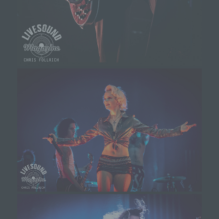
Zahlreiche Internetseiten und Server verwenden
Cookies. Viele Cookies enthalten eine sogenannte
Cookie-ID. Eine Cookie-ID ist eine eindeutige
Kennung des Cookies. Sie besteht aus einer
Zeichenfolge, durch welche Internetseiten und
Server dem konkreten Internetbrowser zugeordnet
werden können, in dem das Cookie gespeichert
wurde. Dies ermöglicht es den besuchten
Internetseiten und Servern, den individuellen
Browser der betroffenen Person von anderen
Internetbrowsern, die andere Cookies enthalten,
zu unterscheiden. Ein bestimmter Internetbrowser
kann über die eindeutige Cookie-ID wiedererkannt
und identifiziert werden.
Durch den Einsatz von Cookies kann den Nutzern
dieser Internetseite nutzerfreundlichere Services
bereitstellen, die ohne die Cookie-Setzung nicht
möglich wären.
Mittels eines Cookies können die Informationen
und Angebote auf unserer Internetseite im Sinne