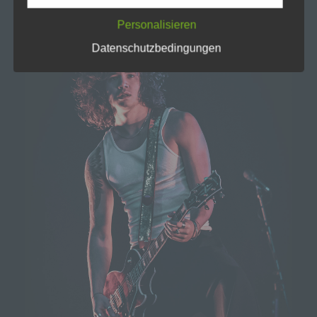
Michaela Mayerr
Personalisieren
Hauffstraße 10
Datenschutzbedingungen
90491 Nürnberg
Deutschland
01777102175
E-Mail: info@livesound-magazine.com
Cookies / SessionStorage / LocalStorage
Die Internetseiten verwenden teilweise so genannte
Cookies, LocalStorage und SessionStorage. Dies dient
dazu, unser Angebot nutzerfreundlicher, effektiver und
sicherer zu machen. Local Storage und
SessionStorage ist eine Technologie, mit welcher ihr
Browser Daten auf Ihrem Computer oder mobilen
Gerät abspeichert. Cookies sind Textdateien, welche
über einen Internetbrowser auf einem Computersystem
abgelegt und gespeichert werden. Sie können die
Verwendung von Cookies, LocalStorage und
SessionStorage durch entsprechende Einstellung in
Ihrem Browser verhindern.