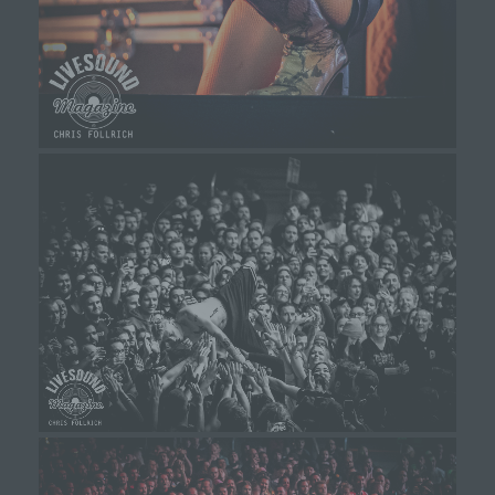
Protokoll-Adresse (IP-Adresse), (7) der Internet-
Service-Provider des zugreifenden Systems und (8)
sonstige ähnliche Daten und Informationen, die der
Gefahrenabwehr im Falle von Angriffen auf unsere
informationstechnologischen Systeme dienen.
Bei der Nutzung dieser allgemeinen Daten und
Informationen ziehen wird keine Rückschlüsse auf
die betroffene Person. Diese Informationen werden
vielmehr benötigt, um (1) die Inhalte unserer
Internetseite korrekt auszuliefern, (2) die Inhalte
unserer Internetseite sowie die Werbung für diese
zu optimieren, (3) die dauerhafte
Funktionsfähigkeit unserer
informationstechnologischen Systeme und der
Technik unserer Internetseite zu gewährleisten
sowie (4) um Strafverfolgungsbehörden im Falle
eines Cyberangriffes die zur Strafverfolgung
notwendigen Informationen bereitzustellen. Diese
anonym erhobenen Daten und Informationen
werden durch uns daher einerseits statistisch und
ferner mit dem Ziel ausgewertet, den Datenschutz
und die Datensicherheit in unserem Unternehmen
zu erhöhen, um letztlich ein optimales