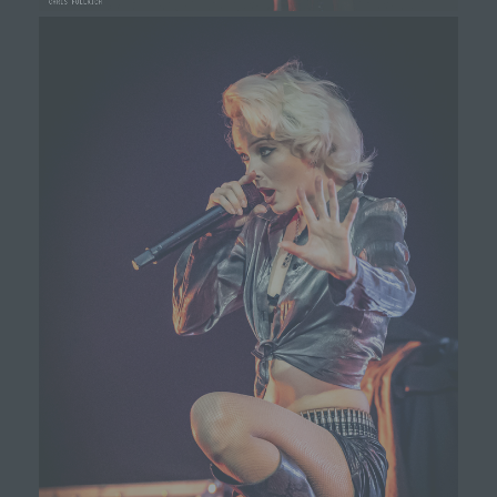
andere Softwareprogramme gelöscht werden. Dies
ist in allen gängigen Internetbrowsern möglich.
Deaktiviert die betroffene Person die Setzung von
Cookies in dem genutzten Internetbrowser, sind
unter Umständen nicht alle Funktionen unserer
Internetseite vollumfänglich nutzbar.
Erfassung von allgemeinen Daten und
Informationen
Die Internetseite erfasst mit jedem Aufruf der
Internetseite durch eine betroffene Person oder ein
automatisiertes System eine Reihe von allgemeinen
Daten und Informationen. Diese allgemeinen Daten und
Informationen werden in den Logfiles des Servers
gespeichert. Erfasst werden können die (1)
verwendeten Browsertypen und Versionen, (2) das
vom zugreifenden System verwendete
Betriebssystem, (3) die Internetseite, von welcher ein
zugreifendes System auf unsere Internetseite gelangt
(sogenannte Referrer), (4) die Unterwebseiten, welche
über ein zugreifendes System auf unserer Internetseite
angesteuert werden, (5) das Datum und die Uhrzeit
eines Zugriffs auf die Internetseite, (6) eine Internet-