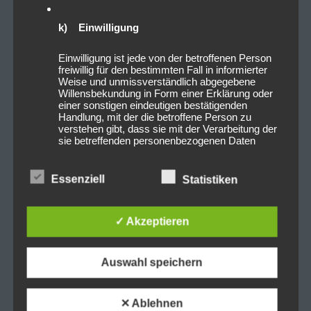
k) Einwilligung
Einwilligung ist jede von der betroffenen Person
freiwillig für den bestimmten Fall in informierter
Weise und unmissverständlich abgegebene
Willensbekundung in Form einer Erklärung oder
einer sonstigen eindeutigen bestätigenden
Handlung, mit der die betroffene Person zu
verstehen gibt, dass sie mit der Verarbeitung der
sie betreffenden personenbezogenen Daten
einverstanden ist.
Essenziell
Statistiken
Name und Anschrift des für die Verarbeitung
Verantwortlichen
✓ Akzeptieren
Verantwortlicher im Sinne der Datenschutz-
Grundverordnung, sonstiger in den Mitgliedstaaten der
Auswahl speichern
Europäischen Union geltenden Datenschutzgesetze
und anderer Bestimmungen mit
datenschutzrechtlichem Charakter ist die:
✕ Ablehnen