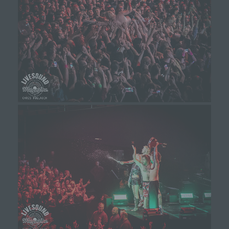
Schutzniveau für die von uns verarbeiteten
personenbezogenen Daten sicherzustellen. Die
anonymen Daten der Server-Logfiles werden
getrennt von allen durch eine betroffene Person
angegebenen personenbezogenen Daten
gespeichert.
Registrierung auf unserer Internetseite
Die betroffene Person hat die Möglichkeit, sich auf der
Internetseite des für die Verarbeitung Verantwortlichen
unter Angabe von personenbezogenen Daten zu
registrieren. Welche personenbezogenen Daten dabei
an den für die Verarbeitung Verantwortlichen übermittelt
werden, ergibt sich aus der jeweiligen Eingabemaske,
die für die Registrierung verwendet wird. Die von der
betroffenen Person eingegebenen personenbezogenen
Daten werden ausschließlich für die interne
Verwendung bei dem für die Verarbeitung
Verantwortlichen und für eigene Zwecke erhoben und
gespeichert. Der für die Verarbeitung Verantwortliche
kann die Weitergabe an einen oder mehrere
Auftragsverarbeiter, beispielsweise einen
Paketdienstleister, veranlassen, der die