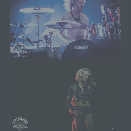
des Benutzers optimiert werden. Cookies
ermöglichen uns, wie bereits erwähnt, die
Benutzer unserer Internetseite wiederzuerkennen.
Zweck dieser Wiedererkennung ist es, den
Nutzern die Verwendung unserer Internetseite zu
erleichtern. Der Benutzer einer Internetseite, die
Cookies verwendet, muss beispielsweise nicht bei
jedem Besuch der Internetseite erneut seine
Zugangsdaten eingeben, weil dies von der
Internetseite und dem auf dem Computersystem
des Benutzers abgelegten Cookie übernommen
wird. Ein weiteres Beispiel ist das Cookie eines
Warenkorbes im Online-Shop. Der Online-Shop
merkt sich die Artikel, die ein Kunde in den
virtuellen Warenkorb gelegt hat, über ein Cookie.
Die betroffene Person kann die Setzung von
Cookies durch unsere Internetseite jederzeit
mittels einer entsprechenden Einstellung des
genutzten Internetbrowsers verhindern und damit
der Setzung von Cookies dauerhaft
widersprechen. Ferner können bereits gesetzte
Cookies jederzeit über einen Internetbrowser oder