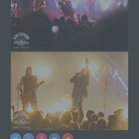
zusätzlichen Informationen gesondert aufbewahrt
werden und technischen und organisatorischen
Maßnahmen unterliegen, die gewährleisten, dass
die personenbezogenen Daten nicht einer
identifizierten oder identifizierbaren natürlichen
Person zugewiesen werden.
g) Verantwortlicher oder für die
Verarbeitung Verantwortlicher
Verantwortlicher oder für die Verarbeitung
Verantwortlicher ist die natürliche oder juristische
Person, Behörde, Einrichtung oder andere Stelle,
die allein oder gemeinsam mit anderen über die
Zwecke und Mittel der Verarbeitung von
personenbezogenen Daten entscheidet. Sind die
Zwecke und Mittel dieser Verarbeitung durch das
Unionsrecht oder das Recht der Mitgliedstaaten
vorgegeben, so kann der Verantwortliche
beziehungsweise können die bestimmten
Kriterien seiner Benennung nach dem
Unionsrecht oder dem Recht der Mitgliedstaaten
vorgesehen werden.