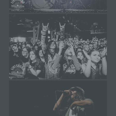
erhalten, gelten jedoch nicht als Empfänger.
j) Dritter
Dritter ist eine natürliche oder juristische Person,
Behörde, Einrichtung oder andere Stelle außer
der betroffenen Person, dem Verantwortlichen,
dem Auftragsverarbeiter und den Personen, die
unter der unmittelbaren Verantwortung des
Verantwortlichen oder des Auftragsverarbeiters
befugt sind, die personenbezogenen Daten zu
verarbeiten.
k) Einwilligung
Einwilligung ist jede von der betroffenen Person
freiwillig für den bestimmten Fall in informierter
Weise und unmissverständlich abgegebene
Willensbekundung in Form einer Erklärung oder
einer sonstigen eindeutigen bestätigenden
Handlung, mit der die betroffene Person zu
verstehen gibt, dass sie mit der Verarbeitung der