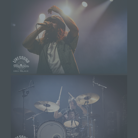
Kriterien seiner Benennung nach dem
Unionsrecht oder dem Recht der Mitgliedstaaten
vorgesehen werden.
h) Auftragsverarbeiter
Auftragsverarbeiter ist eine natürliche oder
juristische Person, Behörde, Einrichtung oder
andere Stelle, die personenbezogene Daten im
Auftrag des Verantwortlichen verarbeitet.
i) Empfänger
Empfänger ist eine natürliche oder juristische
Person, Behörde, Einrichtung oder andere Stelle,
der personenbezogene Daten offengelegt
werden, unabhängig davon, ob es sich bei ihr um
einen Dritten handelt oder nicht. Behörden, die im
Rahmen eines bestimmten
Untersuchungsauftrags nach dem Unionsrecht
oder dem Recht der Mitgliedstaaten
möglicherweise personenbezogene Daten