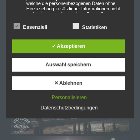
welche die personenbezogenen Daten ohne
Hinzuziehung zusätzlicher Informationen nicht
mehr einer spezifischen betroffenen Person
zugeordnet werden können, sofern diese
zusätzlichen Informationen gesondert aufbewahrt
Essenziell
Statistiken
werden und technischen und organisatorischen
Maßnahmen unterliegen, die gewährleisten, dass
die personenbezogenen Daten nicht einer
identifizierten oder identifizierbaren natürlichen
✓ Akzeptieren
Person zugewiesen werden.
Auswahl speichern
g) Verantwortlicher oder für die
Verarbeitung Verantwortlicher
✕ Ablehnen
Verantwortlicher oder für die Verarbeitung
Verantwortlicher ist die natürliche oder juristische
Personalisieren
Person, Behörde, Einrichtung oder andere Stelle,
die allein oder gemeinsam mit anderen über die
Datenschutzbedingungen
Zwecke und Mittel der Verarbeitung von
personenbezogenen Daten entscheidet. Sind die
Zwecke und Mittel dieser Verarbeitung durch das
Unionsrecht oder das Recht der Mitgliedstaaten
vorgegeben, so kann der Verantwortliche
beziehungsweise können die bestimmten