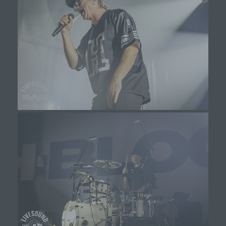
j) Dritter
Dritter ist eine natürliche oder juristische Person,
Behörde, Einrichtung oder andere Stelle außer
der betroffenen Person, dem Verantwortlichen,
dem Auftragsverarbeiter und den Personen, die
unter der unmittelbaren Verantwortung des
Verantwortlichen oder des Auftragsverarbeiters
befugt sind, die personenbezogenen Daten zu
verarbeiten.
k) Einwilligung
Einwilligung ist jede von der betroffenen Person
freiwillig für den bestimmten Fall in informierter
Weise und unmissverständlich abgegebene
Willensbekundung in Form einer Erklärung oder
einer sonstigen eindeutigen bestätigenden
Handlung, mit der die betroffene Person zu
verstehen gibt, dass sie mit der Verarbeitung der
sie betreffenden personenbezogenen Daten