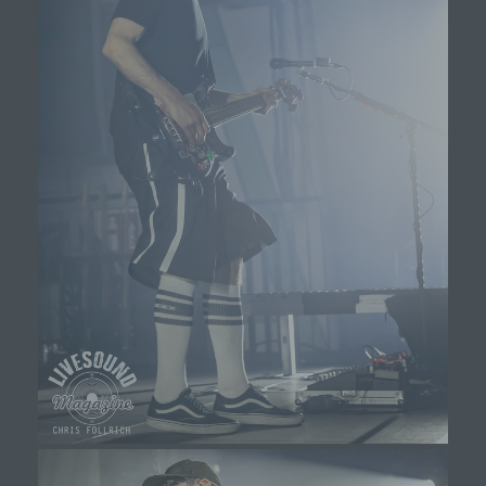
Unionsrecht oder dem Recht der Mitgliedstaaten
vorgesehen werden.
h) Auftragsverarbeiter
Auftragsverarbeiter ist eine natürliche oder
juristische Person, Behörde, Einrichtung oder
andere Stelle, die personenbezogene Daten im
Auftrag des Verantwortlichen verarbeitet.
i) Empfänger
Empfänger ist eine natürliche oder juristische
Person, Behörde, Einrichtung oder andere Stelle,
der personenbezogene Daten offengelegt
werden, unabhängig davon, ob es sich bei ihr um
einen Dritten handelt oder nicht. Behörden, die im
Rahmen eines bestimmten
Untersuchungsauftrags nach dem Unionsrecht
oder dem Recht der Mitgliedstaaten
möglicherweise personenbezogene Daten
erhalten, gelten jedoch nicht als Empfänger.