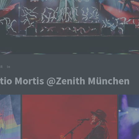
ER
In
atio Mortis @Zenith München