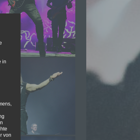
e
 in
mens,
ng
en
chte
r von