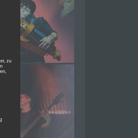
er, zu
en
en,
g