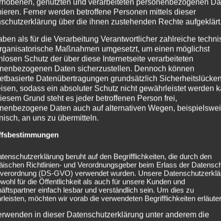
rhobenen, genutzten und verarbeiteten personenbezogenen Da
mieren. Ferner werden betroffene Personen mittels dieser
schutzerklärung über die ihnen zustehenden Rechte aufgeklärt
aben als für die Verarbeitung Verantwortlicher zahlreiche techn
rganisatorische Maßnahmen umgesetzt, um einen möglichst
nlosen Schutz der über diese Internetseite verarbeiteten
nenbezogenen Daten sicherzustellen. Dennoch können
netbasierte Datenübertragungen grundsätzlich Sicherheitslücke
isen, sodass ein absoluter Schutz nicht gewährleistet werden k
iesem Grund steht es jeder betroffenen Person frei,
nenbezogene Daten auch auf alternativen Wegen, beispielswe
onisch, an uns zu übermitteln.
ffsbestimmungen
tenschutzerklärung beruht auf den Begrifflichkeiten, die durch den
äischen Richtlinien- und Verordnungsgeber beim Erlass der Datensc
verordnung (DS-GVO) verwendet wurden. Unsere Datenschutzerklä
owohl für die Öffentlichkeit als auch für unsere Kunden und
ftspartner einfach lesbar und verständlich sein. Um dies zu
leisten, möchten wir vorab die verwendeten Begrifflichkeiten erläuter
erwenden in dieser Datenschutzerklärung unter anderem die