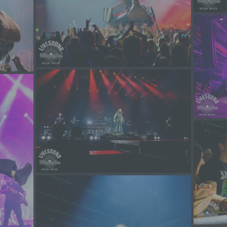
werden, um bestimmte persönliche Aspekte, die sich auf eine natürli
Person beziehen, zu bewerten, insbesondere, um Aspekte bezüglich
Arbeitsleistung, wirtschaftlicher Lage, Gesundheit, persönlicher Vorli
Interessen, Zuverlässigkeit, Verhalten, Aufenthaltsort oder Ortswechs
dieser natürlichen Person zu analysieren oder vorherzusagen.
f) Pseudonymisierung
Pseudonymisierung ist die Verarbeitung personenbezogener Daten in
Weise, auf welche die personenbezogenen Daten ohne Hinzuziehun
zusätzlicher Informationen nicht mehr einer spezifischen betroffenen
Person zugeordnet werden können, sofern diese zusätzlichen
Informationen gesondert aufbewahrt werden und technischen und
organisatorischen Maßnahmen unterliegen, die gewährleisten, dass d
personenbezogenen Daten nicht einer identifizierten oder identifizier
natürlichen Person zugewiesen werden.
g) Verantwortlicher oder für die Verarbeitung Verantwortlicher
Verantwortlicher oder für die Verarbeitung Verantwortlicher ist die natü
oder juristische Person, Behörde, Einrichtung oder andere Stelle, die a
oder gemeinsam mit anderen über die Zwecke und Mittel der Verarbe