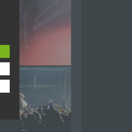
hang
der
, das
ener
wendet