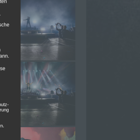
ten
.
ische
n
ann.
ise
hutz-
rung
n.