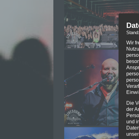
Dat
Stand
Wir f
Nutzu
perso
beson
Anspr
perso
perso
Verar
Einwi
Die V
der A
Perso
und i
Daten
unser