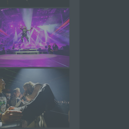
che
eben,
el
 einer
g
ie
baren
rliche
llein
itung