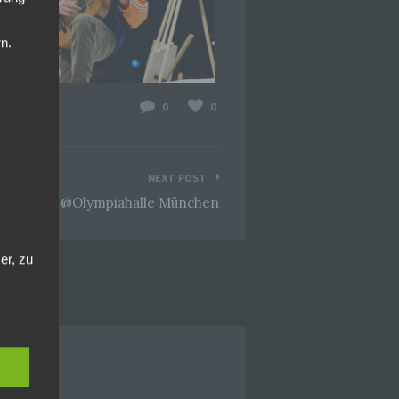
n.
0
0
NEXT POST
Ergreifend @Olympiahalle München
er, zu
en
en,