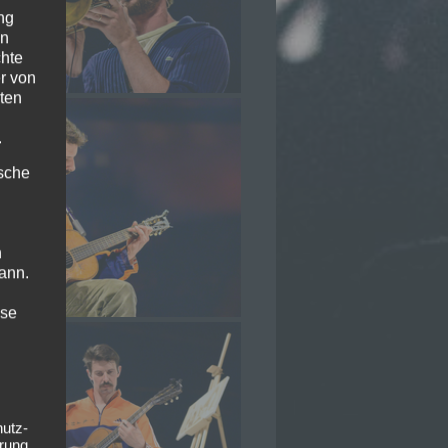
ng
en
chte
r von
ten
.
ische
n
ann.
ise
hutz-
rung