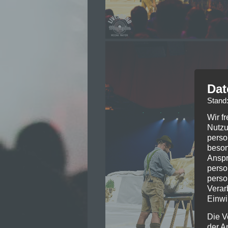
Dat
Stand
Wir f
Nutzu
perso
beson
Anspr
perso
perso
Verar
Einwi
Die V
der A