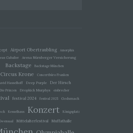
ener
wendet
che
eben,
el
Airport Obertraubling
cept
Amorphis
Arena Nürnberger Versicherung
eas Gabalier
Backstage
Backstage München
Circus Krone
Concertbüro Franken
 einer
Der Hirsch
Deep Purple
avid Hasselhoff
g
Dropkick Murphys
Die Prinzen
eisbrecher
ival
festival 2024
Godsmack
festival 2025
Konzert
ie
ock
Kesselhaus
Königsplatz
baren
Mittelalterfestival
Muffathalle
öwensaal
München
Olympiahalle