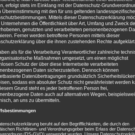
n, erfolgt stets im Einklang mit der Datenschutz-Grundverordnu
n Übereinstimmung mit den für uns geltenden landesspezifisch
schutzbestimmungen. Mittels dieser Datenschutzerklärung mö
 Unternehmen die Öffentlichkeit über Art, Umfang und Zweck de
rhobenen, genutzten und verarbeiteten personenbezogenen Da
mieren. Ferner werden betroffene Personen mittels dieser
schutzerklärung über die ihnen zustehenden Rechte aufgeklärt
aben als für die Verarbeitung Verantwortlicher zahlreiche techn
rganisatorische Maßnahmen umgesetzt, um einen möglichst
nlosen Schutz der über diese Internetseite verarbeiteten
nenbezogenen Daten sicherzustellen. Dennoch können
netbasierte Datenübertragungen grundsätzlich Sicherheitslücke
isen, sodass ein absoluter Schutz nicht gewährleistet werden k
iesem Grund steht es jeder betroffenen Person frei,
nenbezogene Daten auch auf alternativen Wegen, beispielswe
onisch, an uns zu übermitteln.
ffsbestimmungen
tenschutzerklärung beruht auf den Begrifflichkeiten, die durch den
äischen Richtlinien- und Verordnungsgeber beim Erlass der Datensc
verordnung (DS-GVO) verwendet wurden. Unsere Datenschutzerklä