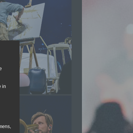
e
 in
mens,