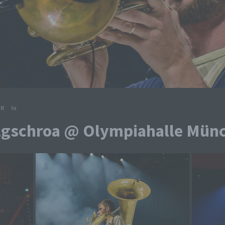
ER
In
lgschroa @ Olympiahalle Mün