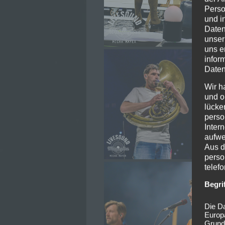
Perso
und i
Daten
unser
uns e
infor
Daten
Wir h
und o
lücke
perso
Inter
aufwe
Aus d
perso
telef
Begri
Die Da
Europ
Grund