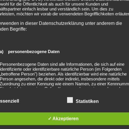
owohl für die Öffentlichkeit als auch für unsere Kunden und
ftspartner einfach lesbar und verständlich sein. Um dies zu
leisten, möchten wir vorab die verwendeten Begrifflichkeiten erläuter
erwenden in dieser Datenschutzerklärung unter anderem die
nden Begriffe:
a) personenbezogene Daten
Personenbezogene Daten sind alle Informationen, die sich auf eine
2025-10-25 Dicht & 
identifizierte oder identifizierbare natürliche Person (im Folgenden
„betroffene Person") beziehen. Als identifizierbar wird eine natürliche
Person angesehen, die direkt oder indirekt, insbesondere mittels
Zuordnung zu einer Kennung wie einem Namen, zu einer Kennnumm
Standortdaten, zu einer Online-Kennung oder zu einem oder mehrer
besonderen Merkmalen, die Ausdruck der physischen, physiologisch
genetischen, psychischen, wirtschaftlichen, kulturellen oder sozialen
ssenziell
Statistiken
Identität dieser natürlichen Person sind, identifiziert werden kann.
lished. Required fields are marked *
✓ Akzeptieren
b) betroffene Person