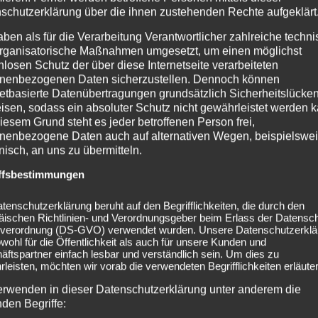
schutzerklärung über die ihnen zustehenden Rechte aufgeklärt
aben als für die Verarbeitung Verantwortlicher zahlreiche techn
rganisatorische Maßnahmen umgesetzt, um einen möglichst
nlosen Schutz der über diese Internetseite verarbeiteten
nenbezogenen Daten sicherzustellen. Dennoch können
netbasierte Datenübertragungen grundsätzlich Sicherheitslücke
isen, sodass ein absoluter Schutz nicht gewährleistet werden k
iesem Grund steht es jeder betroffenen Person frei,
nenbezogene Daten auch auf alternativen Wegen, beispielswe
onisch, an uns zu übermitteln.
ffsbestimmungen
tenschutzerklärung beruht auf den Begrifflichkeiten, die durch den
äischen Richtlinien- und Verordnungsgeber beim Erlass der Datensc
verordnung (DS-GVO) verwendet wurden. Unsere Datenschutzerklä
h München
2025-10-18 Mr. Hurley & Die
owohl für die Öffentlichkeit als auch für unsere Kunden und
ftspartner einfach lesbar und verständlich sein. Um dies zu
leisten, möchten wir vorab die verwendeten Begrifflichkeiten erläuter
erwenden in dieser Datenschutzerklärung unter anderem die
nden Begriffe: