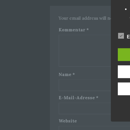
Your email address will not be pub
Kommentar
*
E
Name
*
E-Mail-Adresse
*
Website