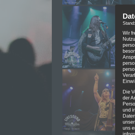
Dat
Stand
Wir f
Nutzu
perso
beson
Anspr
perso
perso
Verar
Einwi
Die V
der A
Perso
und i
Daten
unser
uns e
infor