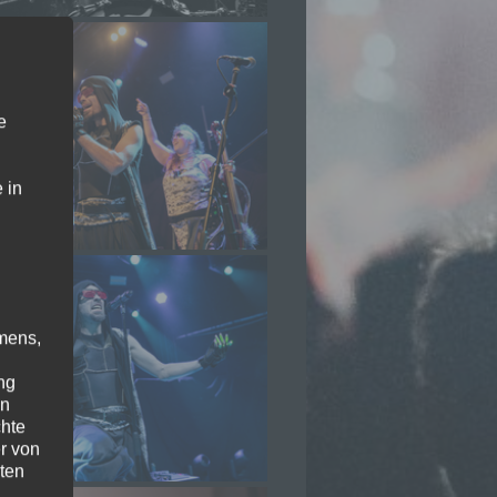
e
 in
mens,
ng
en
chte
r von
ten