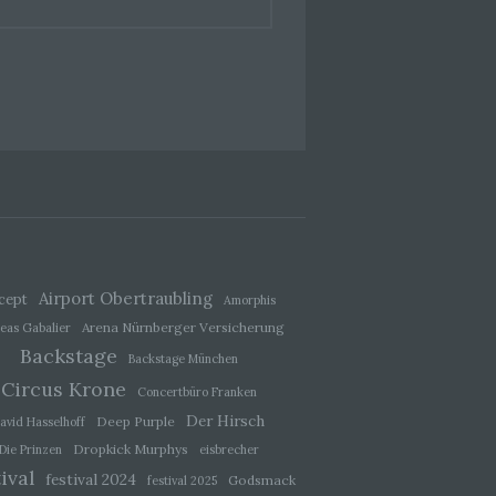
hang
der
, das
Airport Obertraubling
cept
Amorphis
Arena Nürnberger Versicherung
eas Gabalier
Backstage
Backstage München
Circus Krone
Concertbüro Franken
Der Hirsch
Deep Purple
avid Hasselhoff
ener
Dropkick Murphys
Die Prinzen
eisbrecher
wendet
ival
che
festival 2024
Godsmack
festival 2025