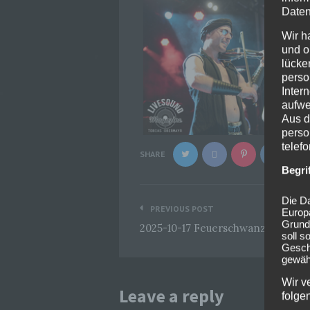
Daten
Wir h
und o
lücke
perso
Inter
aufwe
Aus d
perso
telef
SHARE
Begri
Beitragsnavigation
Die Da
PREVIOUS POST
Europ
Grund
2025-10-17 Feuerschwanz @Zenit
soll s
Geschä
gewähr
Wir v
Leave a reply
folge