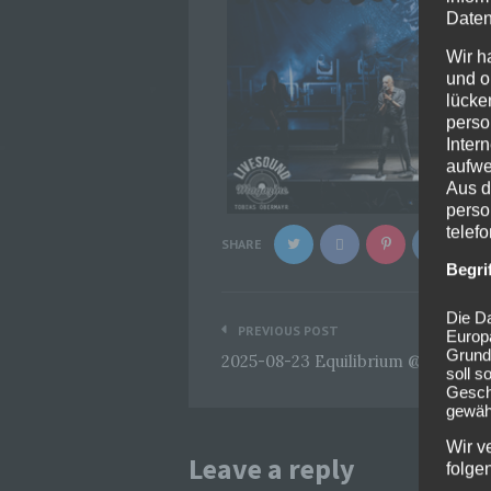
Daten
Wir h
und o
lücke
perso
Inter
aufwe
Aus d
perso
telef
SHARE
Begri
Beitragsnavigation
Die Da
PREVIOUS POST
Europ
Grund
2025-08-23 Equilibrium @Schlossh
soll s
Geschä
gewähr
Wir v
Leave a reply
folge