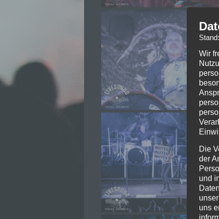
Dat
Stand
Wir f
Nutzu
perso
beson
Anspr
perso
perso
Verar
Einwi
Die V
der A
Perso
und i
Daten
unser
uns e
infor