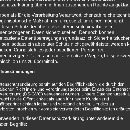
schutzerklärung über die ihnen zustehenden Rechte aufgeklärt
aben als für die Verarbeitung Verantwortlicher zahlreiche techn
rganisatorische Maßnahmen umgesetzt, um einen möglichst
nlosen Schutz der über diese Internetseite verarbeiteten
nenbezogenen Daten sicherzustellen. Dennoch können
netbasierte Datenübertragungen grundsätzlich Sicherheitslücke
isen, sodass ein absoluter Schutz nicht gewährleistet werden k
iesem Grund steht es jeder betroffenen Person frei,
nenbezogene Daten auch auf alternativen Wegen, beispielswe
onisch, an uns zu übermitteln.
ffsbestimmungen
tenschutzerklärung beruht auf den Begrifflichkeiten, die durch den
äischen Richtlinien- und Verordnungsgeber beim Erlass der Datensc
verordnung (DS-GVO) verwendet wurden. Unsere Datenschutzerklä
of Festival Höchstadt
2025-08-22 Versengo
owohl für die Öffentlichkeit als auch für unsere Kunden und
ftspartner einfach lesbar und verständlich sein. Um dies zu
leisten, möchten wir vorab die verwendeten Begrifflichkeiten erläuter
erwenden in dieser Datenschutzerklärung unter anderem die
nden Begriffe: