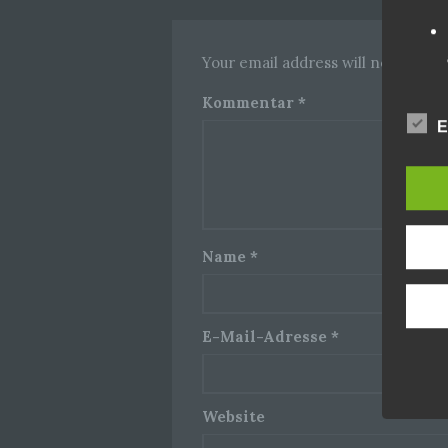
Your email address will not be pub
Kommentar
*
E
Name
*
E-Mail-Adresse
*
Website