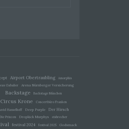
hang
der
, das
Airport Obertraubling
cept
Amorphis
Arena Nürnberger Versicherung
eas Gabalier
Backstage
Backstage München
Circus Krone
Concertbüro Franken
Der Hirsch
Deep Purple
avid Hasselhoff
ener
Dropkick Murphys
Die Prinzen
eisbrecher
wendet
ival
che
festival 2024
Godsmack
festival 2025