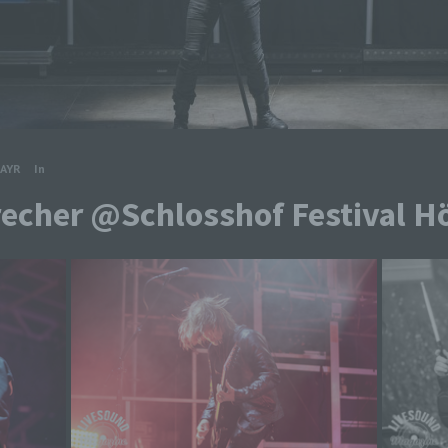
AYR
In
recher @Schlosshof Festival H