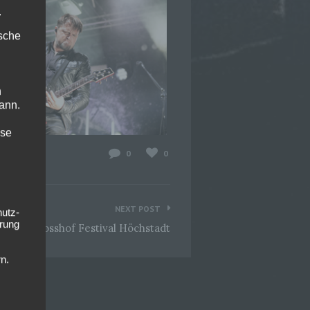
.
ische
n
ann.
ise
0
0
NEXT POST
hutz-
rung
ld @Schlosshof Festival Höchstadt
n.