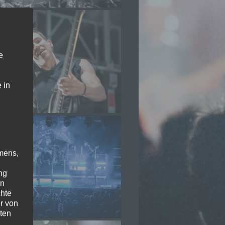
e
 in
mens,
ng
en
chte
r von
ten