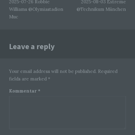
2025-07-26 Robbie
2025-08-03 Extreme
Verarbeitung personenbezogener Daten, die
darin besteht, dass diese personenbezogenen
Williams @Olymiastadion
@Technikum München
Daten verwendet werden, um bestimmte
Muc
persönliche Aspekte, die sich auf eine natürliche
Person beziehen, zu bewerten, insbesondere,
um Aspekte bezüglich Arbeitsleistung,
wirtschaftlicher Lage, Gesundheit, persönlicher
Vorlieben, Interessen, Zuverlässigkeit, Verhalten,
Aufenthaltsort oder Ortswechsel dieser
Leave a reply
natürlichen Person zu analysieren oder
vorherzusagen.
Your email address will not be published. Required
f) Pseudonymisierung
fields are marked *
Pseudonymisierung ist die Verarbeitung
Kommentar
*
personenbezogener Daten in einer Weise, auf
welche die personenbezogenen Daten ohne
Hinzuziehung zusätzlicher Informationen nicht
mehr einer spezifischen betroffenen Person
zugeordnet werden können, sofern diese
zusätzlichen Informationen gesondert aufbewahrt
werden und technischen und organisatorischen
Maßnahmen unterliegen, die gewährleisten, dass
die personenbezogenen Daten nicht einer