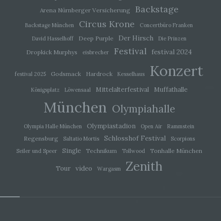
j) Dritter
Backstage
Arena Nürnberger Versicherung
Circus Krone
Dritter ist eine natürliche oder juristische Person,
Backstage München
Concertbüro Franken
Behörde, Einrichtung oder andere Stelle außer
Der Hirsch
Deep Purple
David Hasselhoff
Die Prinzen
der betroffenen Person, dem Verantwortlichen,
dem Auftragsverarbeiter und den Personen, die
Festival
festival 2024
Dropkick Murphys
eisbrecher
unter der unmittelbaren Verantwortung des
Verantwortlichen oder des Auftragsverarbeiters
Konzert
befugt sind, die personenbezogenen Daten zu
Godsmack
Hardrock
festival 2025
Kesselhaus
verarbeiten.
Mittelalterfestival
Muffathalle
Königsplatz
Löwensaal
München
Olympiahalle
k) Einwilligung
Olympiastadion
Olympia Halle München
Open Air
Rammstein
Einwilligung ist jede von der betroffenen Person
Schlosshof Festival
Regensburg
Saltatio Mortis
Scorpions
freiwillig für den bestimmten Fall in informierter
Single
Weise und unmissverständlich abgegebene
Technikum
Tonhalle München
Seiler und Speer
Tollwood
Willensbekundung in Form einer Erklärung oder
Zenith
einer sonstigen eindeutigen bestätigenden
video
Tour
Wargasm
Handlung, mit der die betroffene Person zu
verstehen gibt, dass sie mit der Verarbeitung der
sie betreffenden personenbezogenen Daten
einverstanden ist.