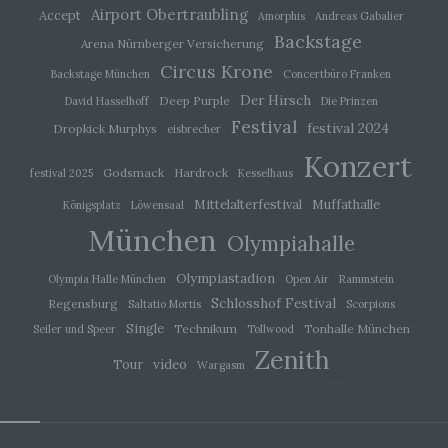
Airport Obertraubling
Accept
Amorphis
Andreas Gabalier
Backstage
Arena Nürnberger Versicherung
i) Empfänger
Circus Krone
Backstage München
Concertbüro Franken
Empfänger ist eine natürliche oder juristische
Der Hirsch
Deep Purple
David Hasselhoff
Die Prinzen
Person, Behörde, Einrichtung oder andere Stelle,
der personenbezogene Daten offengelegt
Festival
festival 2024
Dropkick Murphys
eisbrecher
werden, unabhängig davon, ob es sich bei ihr um
Konzert
einen Dritten handelt oder nicht. Behörden, die im
Godsmack
Hardrock
Rahmen eines bestimmten
festival 2025
Kesselhaus
Untersuchungsauftrags nach dem Unionsrecht
Mittelalterfestival
Muffathalle
Königsplatz
Löwensaal
oder dem Recht der Mitgliedstaaten
möglicherweise personenbezogene Daten
München
Olympiahalle
erhalten, gelten jedoch nicht als Empfänger.
Olympiastadion
Olympia Halle München
Open Air
Rammstein
Schlosshof Festival
j) Dritter
Regensburg
Saltatio Mortis
Scorpions
Single
Technikum
Tonhalle München
Seiler und Speer
Tollwood
Dritter ist eine natürliche oder juristische Person,
Zenith
video
Behörde, Einrichtung oder andere Stelle außer
Tour
Wargasm
der betroffenen Person, dem Verantwortlichen,
dem Auftragsverarbeiter und den Personen, die
unter der unmittelbaren Verantwortung des
Verantwortlichen oder des Auftragsverarbeiters