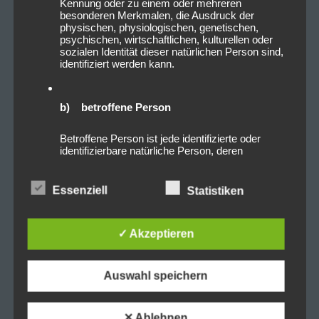
Kennung oder zu einem oder mehreren
besonderen Merkmalen, die Ausdruck der
physischen, physiologischen, genetischen,
psychischen, wirtschaftlichen, kulturellen oder
sozialen Identität dieser natürlichen Person sind,
identifiziert werden kann.
b) betroffene Person
Betroffene Person ist jede identifizierte oder
identifizierbare natürliche Person, deren
personenbezogene Daten von dem für die
Verarbeitung Verantwortlichen verarbeitet
werden.
Essenziell
Statistiken
c) Verarbeitung
✓ Akzeptieren
Verarbeitung ist jeder mit oder ohne Hilfe
automatisierter Verfahren ausgeführte Vorgang
Auswahl speichern
oder jede solche Vorgangsreihe im
Zusammenhang mit personenbezogenen Daten
wie das Erheben, das Erfassen, die
✕ Ablehnen