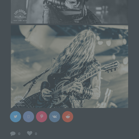
i) Empfänger
Empfänger ist eine natürliche oder juristische
Person, Behörde, Einrichtung oder andere Stelle,
der personenbezogene Daten offengelegt
werden, unabhängig davon, ob es sich bei ihr um
einen Dritten handelt oder nicht. Behörden, die im
Rahmen eines bestimmten
Untersuchungsauftrags nach dem Unionsrecht
oder dem Recht der Mitgliedstaaten
möglicherweise personenbezogene Daten
erhalten, gelten jedoch nicht als Empfänger.
j) Dritter
Dritter ist eine natürliche oder juristische Person,
Behörde, Einrichtung oder andere Stelle außer
der betroffenen Person, dem Verantwortlichen,
dem Auftragsverarbeiter und den Personen, die
unter der unmittelbaren Verantwortung des
Verantwortlichen oder des Auftragsverarbeiters
befugt sind, die personenbezogenen Daten zu
0
0
verarbeiten.