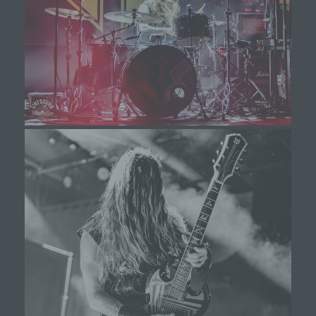
Verarbeitung Verantwortlicher
Verantwortlicher oder für die Verarbeitung
Verantwortlicher ist die natürliche oder juristische
Person, Behörde, Einrichtung oder andere Stelle,
die allein oder gemeinsam mit anderen über die
Zwecke und Mittel der Verarbeitung von
personenbezogenen Daten entscheidet. Sind die
Zwecke und Mittel dieser Verarbeitung durch das
Unionsrecht oder das Recht der Mitgliedstaaten
vorgegeben, so kann der Verantwortliche
beziehungsweise können die bestimmten
Kriterien seiner Benennung nach dem
Unionsrecht oder dem Recht der Mitgliedstaaten
vorgesehen werden.
h) Auftragsverarbeiter
Auftragsverarbeiter ist eine natürliche oder
juristische Person, Behörde, Einrichtung oder
andere Stelle, die personenbezogene Daten im
Auftrag des Verantwortlichen verarbeitet.