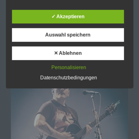
Verantwortlicher oder für die Verarbeitung
Verantwortlicher ist die natürliche oder juristische
✓ Akzeptieren
Person, Behörde, Einrichtung oder andere Stelle,
die allein oder gemeinsam mit anderen über die
Zwecke und Mittel der Verarbeitung von
Auswahl speichern
personenbezogenen Daten entscheidet. Sind die
Zwecke und Mittel dieser Verarbeitung durch das
Unionsrecht oder das Recht der Mitgliedstaaten
vorgegeben, so kann der Verantwortliche
✕ Ablehnen
beziehungsweise können die bestimmten
Kriterien seiner Benennung nach dem
Unionsrecht oder dem Recht der Mitgliedstaaten
Personalisieren
vorgesehen werden.
Datenschutzbedingungen
h) Auftragsverarbeiter
Auftragsverarbeiter ist eine natürliche oder
juristische Person, Behörde, Einrichtung oder
andere Stelle, die personenbezogene Daten im
Auftrag des Verantwortlichen verarbeitet.