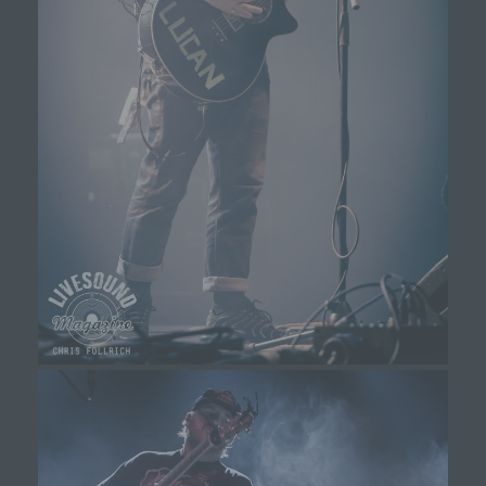
i) Empfänger
Empfänger ist eine natürliche oder juristische
Person, Behörde, Einrichtung oder andere Stelle,
der personenbezogene Daten offengelegt
werden, unabhängig davon, ob es sich bei ihr um
einen Dritten handelt oder nicht. Behörden, die im
Rahmen eines bestimmten
Untersuchungsauftrags nach dem Unionsrecht
oder dem Recht der Mitgliedstaaten
möglicherweise personenbezogene Daten
erhalten, gelten jedoch nicht als Empfänger.
j) Dritter
Dritter ist eine natürliche oder juristische Person,
Behörde, Einrichtung oder andere Stelle außer
der betroffenen Person, dem Verantwortlichen,
dem Auftragsverarbeiter und den Personen, die
unter der unmittelbaren Verantwortung des
Verantwortlichen oder des Auftragsverarbeiters
befugt sind, die personenbezogenen Daten zu
verarbeiten.