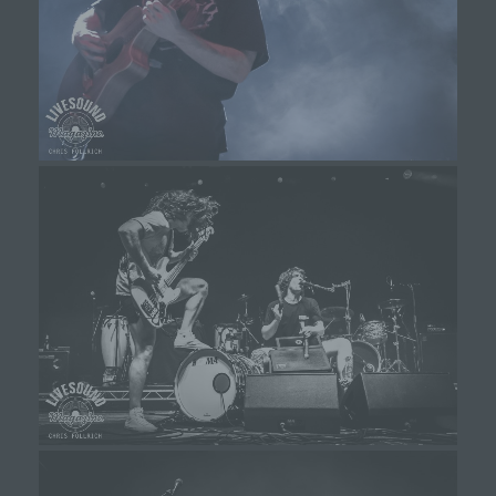
k) Einwilligung
Einwilligung ist jede von der betroffenen Person
freiwillig für den bestimmten Fall in informierter
Weise und unmissverständlich abgegebene
Willensbekundung in Form einer Erklärung oder
einer sonstigen eindeutigen bestätigenden
Handlung, mit der die betroffene Person zu
verstehen gibt, dass sie mit der Verarbeitung der
sie betreffenden personenbezogenen Daten
einverstanden ist.
Name und Anschrift des für die Verarbeitung
Verantwortlichen
Verantwortlicher im Sinne der Datenschutz-
Grundverordnung, sonstiger in den Mitgliedstaaten der
Europäischen Union geltenden Datenschutzgesetze
und anderer Bestimmungen mit
datenschutzrechtlichem Charakter ist die:
Michaela Mayerr