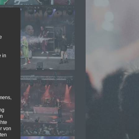
e
 in
mens,
ng
en
chte
r von
ten