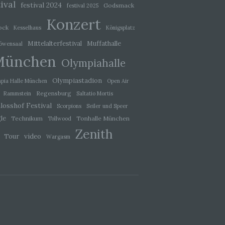
ival
festival 2024
Godsmack
festival 2025
eben,
Konzert
el
ock
Kesselhaus
Königsplatz
Mittelalterfestival
Muffathalle
öwensaal
München
Olympiahalle
Olympiastadion
pia Halle München
Open Air
 einer
g
Regensburg
Rammstein
Saltatio Mortis
losshof Festival
Scorpions
Seiler und Speer
le
Technikum
Tonhalle München
Tollwood
ie
Zenith
baren
video
Tour
Wargasm
rliche
llein
itung
tel