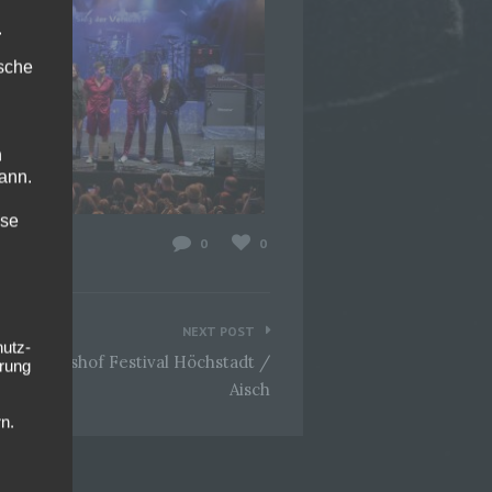
.
ische
n
ann.
ise
0
0
NEXT POST
hutz-
y @Schlosshof Festival Höchstadt /
rung
Aisch
n.