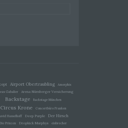
hang
der
, das
Airport Obertraubling
cept
Amorphis
Arena Nürnberger Versicherung
eas Gabalier
Backstage
Backstage München
Circus Krone
Concertbüro Franken
Der Hirsch
ener
Deep Purple
avid Hasselhoff
wendet
Dropkick Murphys
Die Prinzen
eisbrecher
che