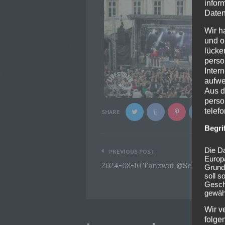
infor
Daten
Wir h
und o
lücke
perso
Inter
aufwe
Aus d
perso
telef
SHARE
Begri
Beitragsnavigation
Die Da
PREVIOUS POST
Europ
2024-08-10 Tanzwut @Schlosshof F
Grund
soll s
Geschä
gewähr
Wir v
folge