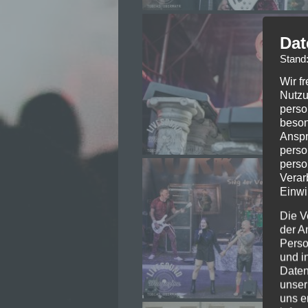
Dat
Stand
Wir f
Nutzu
perso
beson
Anspr
perso
perso
Verar
Einwi
Die V
der A
Perso
und i
Daten
unser
uns e