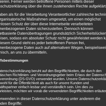
mieren. Ferner werden betroffene Personen mittels dieser
schutzerklärung über die ihnen zustehenden Rechte aufgeklärt
aben als für die Verarbeitung Verantwortlicher zahlreiche techn
rganisatorische Maßnahmen umgesetzt, um einen möglichst
nlosen Schutz der über diese Internetseite verarbeiteten
nenbezogenen Daten sicherzustellen. Dennoch können
netbasierte Datenübertragungen grundsätzlich Sicherheitslücke
isen, sodass ein absoluter Schutz nicht gewährleistet werden k
iesem Grund steht es jeder betroffenen Person frei,
nenbezogene Daten auch auf alternativen Wegen, beispielswe
onisch, an uns zu übermitteln.
ffsbestimmungen
tenschutzerklärung beruht auf den Begrifflichkeiten, die durch den
äischen Richtlinien- und Verordnungsgeber beim Erlass der Datensc
estival Höchstadt / Aisch
2024-08-10 Subway to Sall
verordnung (DS-GVO) verwendet wurden. Unsere Datenschutzerklä
owohl für die Öffentlichkeit als auch für unsere Kunden und
ftspartner einfach lesbar und verständlich sein. Um dies zu
leisten, möchten wir vorab die verwendeten Begrifflichkeiten erläuter
erwenden in dieser Datenschutzerklärung unter anderem die
nden Begriffe: