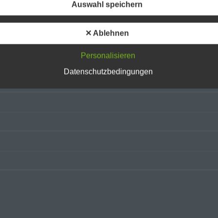
Betroffene Person ist jede identifizierte oder identifizierbare natürliche
Auswahl speichern
Person, deren personenbezogene Daten von dem für die Verarbeitun
Verantwortlichen verarbeitet werden.
✕ Ablehnen
c) Verarbeitung
Personalisieren
Datenschutzbedingungen
Verarbeitung ist jeder mit oder ohne Hilfe automatisierter Verfahren
ausgeführte Vorgang oder jede solche Vorgangsreihe im Zusammen
mit personenbezogenen Daten wie das Erheben, das Erfassen, die
Organisation, das Ordnen, die Speicherung, die Anpassung oder
Veränderung, das Auslesen, das Abfragen, die Verwendung, die
Offenlegung durch Übermittlung, Verbreitung oder eine andere Form 
Bereitstellung, den Abgleich oder die Verknüpfung, die Einschränkung
Löschen oder die Vernichtung.
d) Einschränkung der Verarbeitung
Einschränkung der Verarbeitung ist die Markierung gespeicherter
personenbezogener Daten mit dem Ziel, ihre künftige Verarbeitung
einzuschränken.