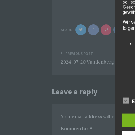
soll s
Geschä
gewähr
Wir v
folge
SHARE
Beitragsnavigation
PREVIOUS POST
2024-07-20 Vandenberg @Pyraser 
Leave a reply
E
Your email address will not be pub
Kommentar
*