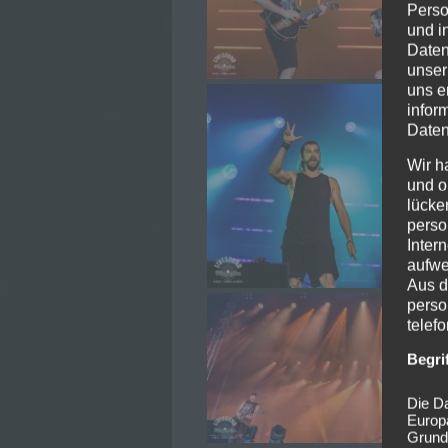
Perso
und i
Daten
unser
uns e
infor
Daten
Wir h
und o
lücke
perso
Inter
aufwe
Aus d
perso
telef
Begri
Die Da
Europ
Grund