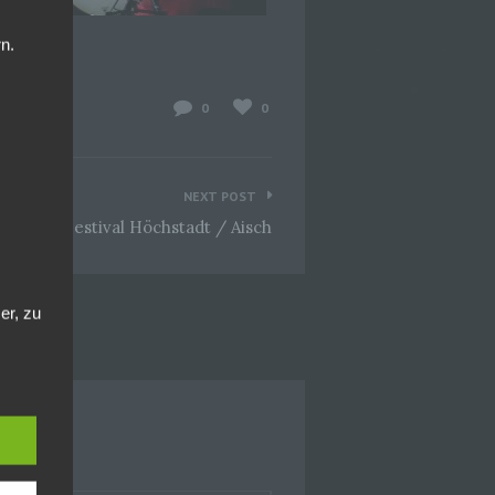
n.
0
0
NEXT POST
losshof Festival Höchstadt / Aisch
er, zu
en
en,