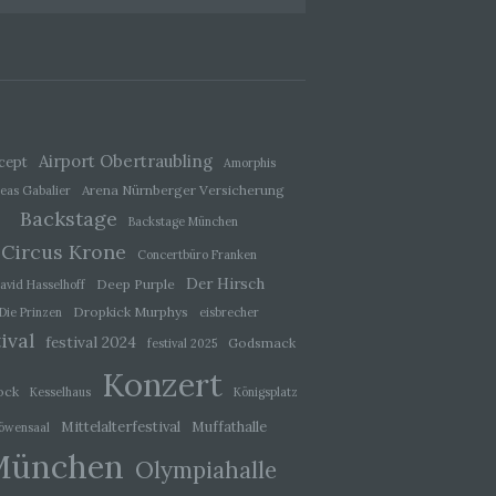
ener
wendet
che
eben,
Airport Obertraubling
cept
el
Amorphis
Arena Nürnberger Versicherung
eas Gabalier
Backstage
Backstage München
Circus Krone
Concertbüro Franken
Der Hirsch
Deep Purple
avid Hasselhoff
 einer
Dropkick Murphys
Die Prinzen
eisbrecher
g
ival
festival 2024
Godsmack
festival 2025
Konzert
ie
ock
Kesselhaus
Königsplatz
baren
Mittelalterfestival
Muffathalle
öwensaal
München
Olympiahalle