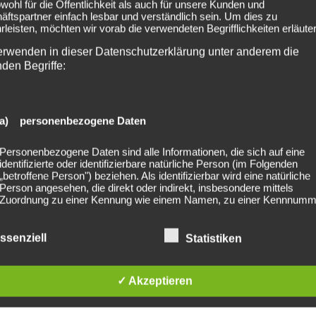
owohl für die Öffentlichkeit als auch für unsere Kunden und
ftspartner einfach lesbar und verständlich sein. Um dies zu
leisten, möchten wir vorab die verwendeten Begrifflichkeiten erläuter
erwenden in dieser Datenschutzerklärung unter anderem die
nden Begriffe:
a) personenbezogene Daten
Classic Rock Night
2024-08-09 Trollfaust @Sch
Personenbezogene Daten sind alle Informationen, die sich auf eine
identifizierte oder identifizierbare natürliche Person (im Folgenden
„betroffene Person") beziehen. Als identifizierbar wird eine natürliche
Person angesehen, die direkt oder indirekt, insbesondere mittels
Zuordnung zu einer Kennung wie einem Namen, zu einer Kennnumm
Standortdaten, zu einer Online-Kennung oder zu einem oder mehrer
besonderen Merkmalen, die Ausdruck der physischen, physiologisch
genetischen, psychischen, wirtschaftlichen, kulturellen oder sozialen
ssenziell
Statistiken
Identität dieser natürlichen Person sind, identifiziert werden kann.
lished. Required fields are marked *
✓ Akzeptieren
b) betroffene Person