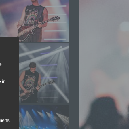
e
 in
mens,