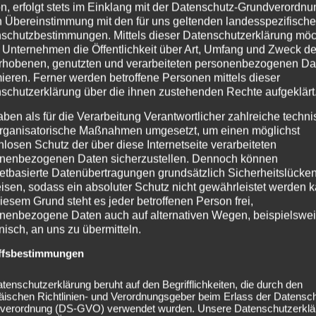
n, erfolgt stets im Einklang mit der Datenschutz-Grundverordnu
n Übereinstimmung mit den für uns geltenden landesspezifisch
schutzbestimmungen. Mittels dieser Datenschutzerklärung mö
 Unternehmen die Öffentlichkeit über Art, Umfang und Zweck de
rhobenen, genutzten und verarbeiteten personenbezogenen Da
mieren. Ferner werden betroffene Personen mittels dieser
schutzerklärung über die ihnen zustehenden Rechte aufgeklärt
aben als für die Verarbeitung Verantwortlicher zahlreiche techn
rganisatorische Maßnahmen umgesetzt, um einen möglichst
nlosen Schutz der über diese Internetseite verarbeiteten
nenbezogenen Daten sicherzustellen. Dennoch können
netbasierte Datenübertragungen grundsätzlich Sicherheitslücke
isen, sodass ein absoluter Schutz nicht gewährleistet werden k
iesem Grund steht es jeder betroffenen Person frei,
nenbezogene Daten auch auf alternativen Wegen, beispielswe
onisch, an uns zu übermitteln.
ffsbestimmungen
tenschutzerklärung beruht auf den Begrifflichkeiten, die durch den
äischen Richtlinien- und Verordnungsgeber beim Erlass der Datensc
verordnung (DS-GVO) verwendet wurden. Unsere Datenschutzerklä