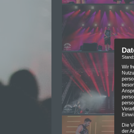
Dat
Stand
Wir f
Nutzu
perso
beson
Anspr
perso
perso
Verar
Einwi
Die V
der A