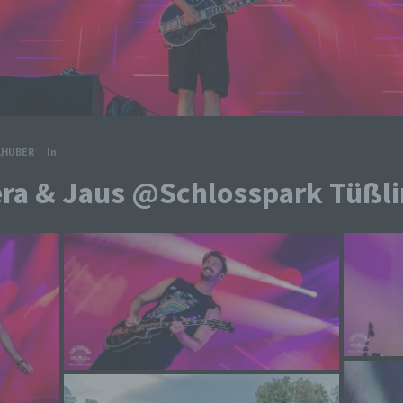
LHUBER
In
era & Jaus @Schlosspark Tüßl