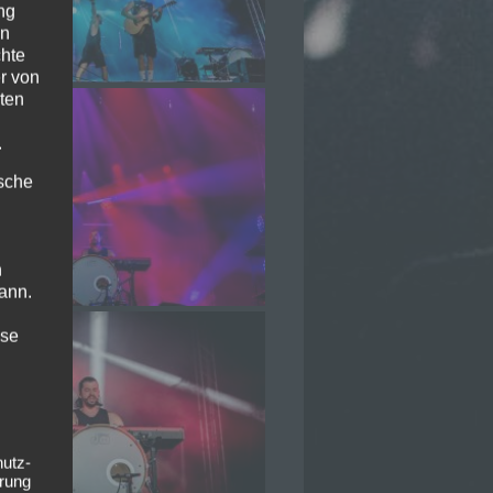
ng
en
chte
r von
ten
.
ische
n
ann.
ise
hutz-
rung