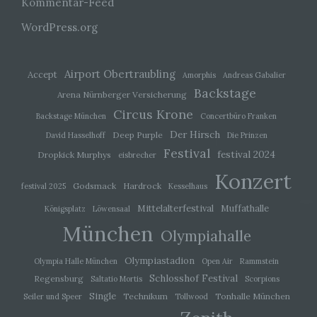
Kommentar-Feed
WordPress.org
j) Dritter
Dritter ist eine natürliche oder juristische Person,
Airport Obertraubling
Behörde, Einrichtung oder andere Stelle außer
Accept
Amorphis
Andreas Gabalier
der betroffenen Person, dem Verantwortlichen,
Backstage
Arena Nürnberger Versicherung
dem Auftragsverarbeiter und den Personen, die
unter der unmittelbaren Verantwortung des
Circus Krone
Backstage München
Concertbüro Franken
Verantwortlichen oder des Auftragsverarbeiters
befugt sind, die personenbezogenen Daten zu
Der Hirsch
Deep Purple
David Hasselhoff
Die Prinzen
verarbeiten.
Festival
festival 2024
Dropkick Murphys
eisbrecher
Konzert
Godsmack
Hardrock
festival 2025
Kesselhaus
k) Einwilligung
Mittelalterfestival
Muffathalle
Königsplatz
Löwensaal
Einwilligung ist jede von der betroffenen Person
München
freiwillig für den bestimmten Fall in informierter
Olympiahalle
Weise und unmissverständlich abgegebene
Willensbekundung in Form einer Erklärung oder
Olympiastadion
Olympia Halle München
Open Air
Rammstein
einer sonstigen eindeutigen bestätigenden
Schlosshof Festival
Regensburg
Saltatio Mortis
Scorpions
Handlung, mit der die betroffene Person zu
verstehen gibt, dass sie mit der Verarbeitung der
Single
Technikum
Tonhalle München
Seiler und Speer
Tollwood
sie betreffenden personenbezogenen Daten
einverstanden ist.