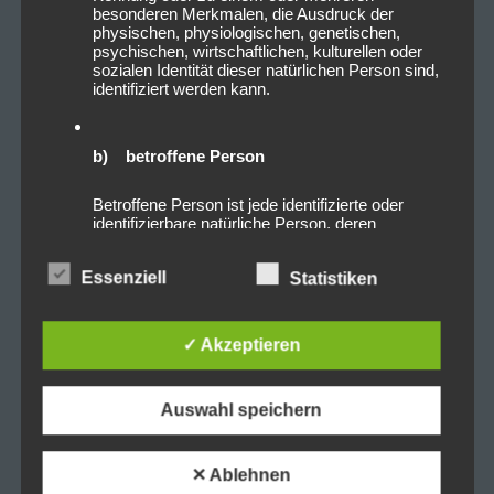
besonderen Merkmalen, die Ausdruck der
physischen, physiologischen, genetischen,
psychischen, wirtschaftlichen, kulturellen oder
sozialen Identität dieser natürlichen Person sind,
identifiziert werden kann.
b) betroffene Person
Betroffene Person ist jede identifizierte oder
identifizierbare natürliche Person, deren
personenbezogene Daten von dem für die
Verarbeitung Verantwortlichen verarbeitet
Essenziell
Statistiken
werden.
✓ Akzeptieren
c) Verarbeitung
Verarbeitung ist jeder mit oder ohne Hilfe
Auswahl speichern
automatisierter Verfahren ausgeführte Vorgang
oder jede solche Vorgangsreihe im
Zusammenhang mit personenbezogenen Daten
wie das Erheben, das Erfassen, die
✕ Ablehnen
Organisation, das Ordnen, die Speicherung, die