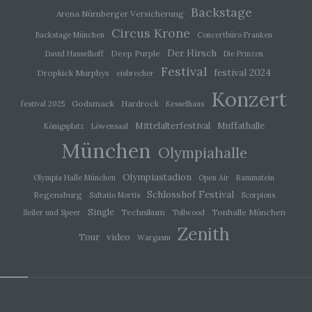
Backstage
Arena Nürnberger Versicherung
i) Empfänger
Circus Krone
Backstage München
Concertbüro Franken
Der Hirsch
Deep Purple
David Hasselhoff
Die Prinzen
Empfänger ist eine natürliche oder juristische
Person, Behörde, Einrichtung oder andere Stelle,
Festival
festival 2024
Dropkick Murphys
eisbrecher
der personenbezogene Daten offengelegt
werden, unabhängig davon, ob es sich bei ihr um
Konzert
einen Dritten handelt oder nicht. Behörden, die im
Godsmack
Hardrock
festival 2025
Kesselhaus
Rahmen eines bestimmten
Mittelalterfestival
Muffathalle
Königsplatz
Löwensaal
Untersuchungsauftrags nach dem Unionsrecht
oder dem Recht der Mitgliedstaaten
München
Olympiahalle
möglicherweise personenbezogene Daten
erhalten, gelten jedoch nicht als Empfänger.
Olympiastadion
Olympia Halle München
Open Air
Rammstein
Schlosshof Festival
Regensburg
Saltatio Mortis
Scorpions
j) Dritter
Single
Technikum
Tonhalle München
Seiler und Speer
Tollwood
Zenith
Dritter ist eine natürliche oder juristische Person,
video
Tour
Wargasm
Behörde, Einrichtung oder andere Stelle außer
der betroffenen Person, dem Verantwortlichen,
dem Auftragsverarbeiter und den Personen, die
unter der unmittelbaren Verantwortung des
Verantwortlichen oder des Auftragsverarbeiters
befugt sind, die personenbezogenen Daten zu