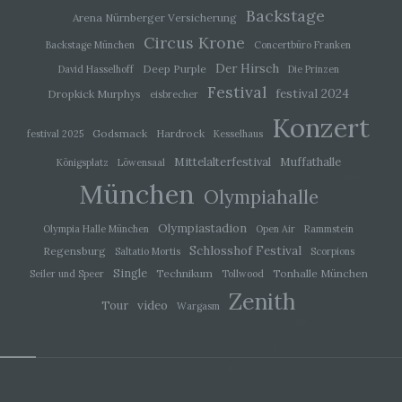
Backstage
Arena Nürnberger Versicherung
i) Empfänger
Circus Krone
Backstage München
Concertbüro Franken
Der Hirsch
Deep Purple
David Hasselhoff
Die Prinzen
Empfänger ist eine natürliche oder juristische
Person, Behörde, Einrichtung oder andere Stelle,
Festival
festival 2024
Dropkick Murphys
eisbrecher
der personenbezogene Daten offengelegt
werden, unabhängig davon, ob es sich bei ihr um
Konzert
einen Dritten handelt oder nicht. Behörden, die im
Godsmack
Hardrock
festival 2025
Kesselhaus
Rahmen eines bestimmten
Mittelalterfestival
Muffathalle
Königsplatz
Löwensaal
Untersuchungsauftrags nach dem Unionsrecht
oder dem Recht der Mitgliedstaaten
München
Olympiahalle
möglicherweise personenbezogene Daten
erhalten, gelten jedoch nicht als Empfänger.
Olympiastadion
Olympia Halle München
Open Air
Rammstein
Schlosshof Festival
Regensburg
Saltatio Mortis
Scorpions
j) Dritter
Single
Technikum
Tonhalle München
Seiler und Speer
Tollwood
Zenith
Dritter ist eine natürliche oder juristische Person,
video
Tour
Wargasm
Behörde, Einrichtung oder andere Stelle außer
der betroffenen Person, dem Verantwortlichen,
dem Auftragsverarbeiter und den Personen, die
unter der unmittelbaren Verantwortung des
Verantwortlichen oder des Auftragsverarbeiters
befugt sind, die personenbezogenen Daten zu