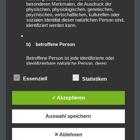
besonderen Merkmalen, die Ausdruck der
physischen, physiologischen, genetischen,
psychischen, wirtschaftlichen, kulturellen oder
sozialen Identität dieser natürlichen Person sind,
identifiziert werden kann.
b) betroffene Person
Betroffene Person ist jede identifizierte oder
identifizierbare natürliche Person, deren
personenbezogene Daten von dem für die
Verarbeitung Verantwortlichen verarbeitet
Essenziell
Statistiken
werden.
✓ Akzeptieren
c) Verarbeitung
Verarbeitung ist jeder mit oder ohne Hilfe
Auswahl speichern
automatisierter Verfahren ausgeführte Vorgang
oder jede solche Vorgangsreihe im
Zusammenhang mit personenbezogenen Daten
wie das Erheben, das Erfassen, die
✕ Ablehnen
Organisation, das Ordnen, die Speicherung, die