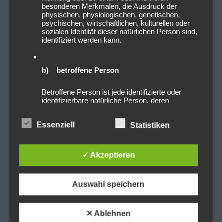
besonderen Merkmalen, die Ausdruck der
physischen, physiologischen, genetischen,
psychischen, wirtschaftlichen, kulturellen oder
sozialen Identität dieser natürlichen Person sind,
identifiziert werden kann.
b) betroffene Person
Betroffene Person ist jede identifizierte oder
identifizierbare natürliche Person, deren
personenbezogene Daten von dem für die
Verarbeitung Verantwortlichen verarbeitet
Essenziell
Statistiken
werden.
✓ Akzeptieren
c) Verarbeitung
Verarbeitung ist jeder mit oder ohne Hilfe
Auswahl speichern
automatisierter Verfahren ausgeführte Vorgang
oder jede solche Vorgangsreihe im
Zusammenhang mit personenbezogenen Daten
wie das Erheben, das Erfassen, die
✕ Ablehnen
Organisation, das Ordnen, die Speicherung, die