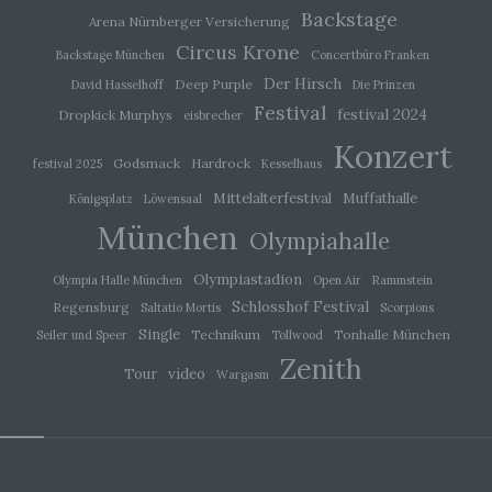
Backstage
Arena Nürnberger Versicherung
i) Empfänger
Circus Krone
Backstage München
Concertbüro Franken
Der Hirsch
Deep Purple
David Hasselhoff
Die Prinzen
Empfänger ist eine natürliche oder juristische
Person, Behörde, Einrichtung oder andere Stelle,
Festival
festival 2024
Dropkick Murphys
eisbrecher
der personenbezogene Daten offengelegt
werden, unabhängig davon, ob es sich bei ihr um
Konzert
einen Dritten handelt oder nicht. Behörden, die im
Godsmack
Hardrock
festival 2025
Kesselhaus
Rahmen eines bestimmten
Mittelalterfestival
Muffathalle
Königsplatz
Löwensaal
Untersuchungsauftrags nach dem Unionsrecht
oder dem Recht der Mitgliedstaaten
München
Olympiahalle
möglicherweise personenbezogene Daten
erhalten, gelten jedoch nicht als Empfänger.
Olympiastadion
Olympia Halle München
Open Air
Rammstein
Schlosshof Festival
Regensburg
Saltatio Mortis
Scorpions
j) Dritter
Single
Technikum
Tonhalle München
Seiler und Speer
Tollwood
Zenith
Dritter ist eine natürliche oder juristische Person,
video
Tour
Wargasm
Behörde, Einrichtung oder andere Stelle außer
der betroffenen Person, dem Verantwortlichen,
dem Auftragsverarbeiter und den Personen, die
unter der unmittelbaren Verantwortung des
Verantwortlichen oder des Auftragsverarbeiters
befugt sind, die personenbezogenen Daten zu