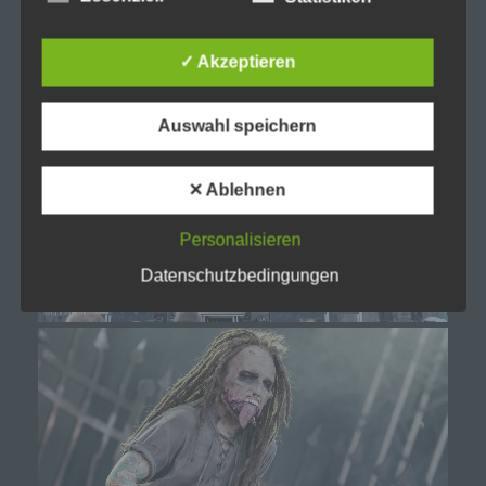
d) Einschränkung der Verarbeitung
✓ Akzeptieren
Einschränkung der Verarbeitung ist die
Auswahl speichern
Markierung gespeicherter personenbezogener
Daten mit dem Ziel, ihre künftige Verarbeitung
einzuschränken.
✕ Ablehnen
e) Profiling
Personalisieren
Datenschutzbedingungen
Profiling ist jede Art der automatisierten
Verarbeitung personenbezogener Daten, die
darin besteht, dass diese personenbezogenen
Daten verwendet werden, um bestimmte
persönliche Aspekte, die sich auf eine natürliche
Person beziehen, zu bewerten, insbesondere,
um Aspekte bezüglich Arbeitsleistung,
wirtschaftlicher Lage, Gesundheit, persönlicher
Vorlieben, Interessen, Zuverlässigkeit, Verhalten,
Aufenthaltsort oder Ortswechsel dieser
natürlichen Person zu analysieren oder
vorherzusagen.