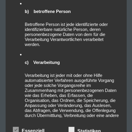
b) betroffene Person
Betroffene Person ist jede identifizierte oder
identifizierbare natürliche Person, deren
personenbezogene Daten von dem für die
Verarbeitung Verantwortlichen verarbeitet
werden.
c) Verarbeitung
Verarbeitung ist jeder mit oder ohne Hilfe
automatisierter Verfahren ausgeführte Vorgang
oder jede solche Vorgangsreihe im
Zusammenhang mit personenbezogenen Daten
wie das Erheben, das Erfassen, die
Organisation, das Ordnen, die Speicherung, die
Anpassung oder Veränderung, das Auslesen,
das Abfragen, die Verwendung, die Offenlegung
durch Übermittlung, Verbreitung oder eine andere
Form der Bereitstellung, den Abgleich oder die
Verknüpfung, die Einschränkung, das Löschen
oder die Vernichtung.
Essenziell
Statistiken