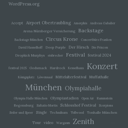
Einwilligung ist jede von der betroffenen Person
WordPress.org
freiwillig für den bestimmten Fall in informierter
Weise und unmissverständlich abgegebene
Willensbekundung in Form einer Erklärung oder
Airport Obertraubling
einer sonstigen eindeutigen bestätigenden
Accept
Amorphis
Andreas Gabalier
Handlung, mit der die betroffene Person zu
Backstage
Arena Nürnberger Versicherung
verstehen gibt, dass sie mit der Verarbeitung der
sie betreffenden personenbezogenen Daten
Circus Krone
Backstage München
Concertbüro Franken
einverstanden ist.
Der Hirsch
Deep Purple
David Hasselhoff
Die Prinzen
Festival
festival 2024
Dropkick Murphys
eisbrecher
Name und Anschrift des für die Verarbeitung
Konzert
Verantwortlichen
Godsmack
Hardrock
festival 2025
Kesselhaus
Mittelalterfestival
Muffathalle
Königsplatz
Löwensaal
Verantwortlicher im Sinne der Datenschutz-
München
Grundverordnung, sonstiger in den Mitgliedstaaten der
Olympiahalle
Europäischen Union geltenden Datenschutzgesetze
und anderer Bestimmungen mit
Olympiastadion
Olympia Halle München
Open Air
Rammstein
datenschutzrechtlichem Charakter ist die:
Schlosshof Festival
Regensburg
Saltatio Mortis
Scorpions
Michaela Mayerr
Single
Technikum
Tonhalle München
Seiler und Speer
Tollwood
Hauffstraße 10
Zenith
video
Tour
Wargasm